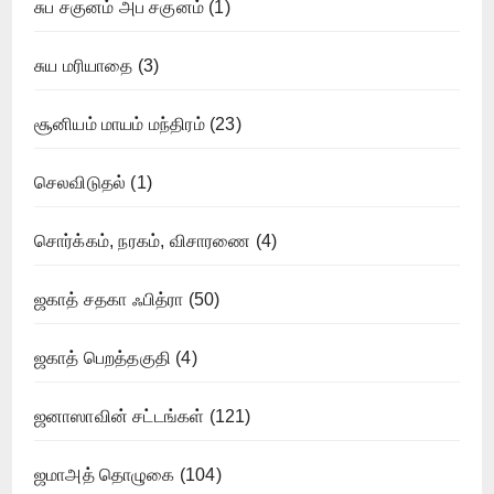
சுப சகுனம் அப சகுனம்
(1)
சுய மரியாதை
(3)
சூனியம் மாயம் மந்திரம்
(23)
செலவிடுதல்
(1)
சொர்க்கம், நரகம், விசாரணை
(4)
ஜகாத் சதகா ஃபித்ரா
(50)
ஜகாத் பெறத்தகுதி
(4)
ஜனாஸாவின் சட்டங்கள்
(121)
ஜமாஅத் தொழுகை
(104)