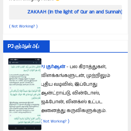
KAAH (In the light of Qur an and Sunnah)
How 
Not Working?
(
)
PJ குர்ஆன் அப்
PJ குர்ஆன்
- பல கிராத்துகள்,
விளக்கங்களுடன், முற்றிலும்
புதிய வடிவில், இப்போது
ஆன்ட்ராய்டு, வின்டோஸ்,
ஜஃபோன், லினக்ஸ் உட்பட
அனைத்து கருவிகளுக்கும்.
(
)
Not Working?