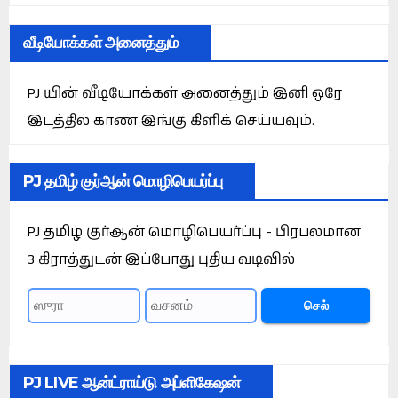
வீடியோக்கள் அனைத்தும்
PJ யின் வீடியோக்கள் அனைத்தும் இனி ஒரே
இடத்தில் காண இங்கு கிளிக் செய்யவும்.
PJ தமிழ் குர்ஆன் மொழிபெயர்ப்பு
PJ தமிழ் குர்ஆன் மொழிபெயர்ப்பு - பிரபலமான
3 கிராத்துடன் இப்போது புதிய வடிவில்
செல்
PJ LIVE ஆன்ட்ராய்டு அப்ளிகேஷன்