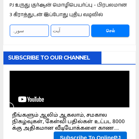
PJ உருது குர்ஆன் மொழிபெயர்ப்பு - பிரபலமான
3 கிராத்துடன் இப்போது புதிய வடிவில்
செல்
SUBSCRIBE TO OUR CHANNEL