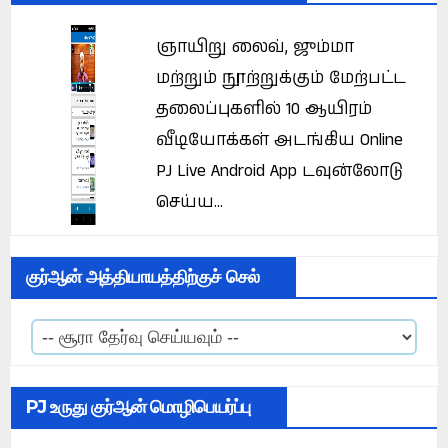
ஞாயிறு லைவ், ஜும்மா
மற்றும் நூற்றுக்கும் மேற்பட்ட
தலைப்புகளில் 10 ஆயிரம்
வீடியோக்கள் அடங்கிய Online
PJ Live Android App டவுன்லோடு
செய்ய...
குர்ஆன் அத்தியாயத்திற்குச் செல்
PJ உருது குர்ஆன் மொழிபெயர்ப்பு