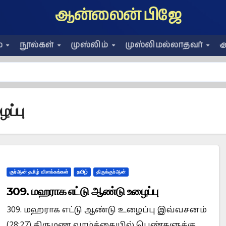
ஆன்லைன் பிஜே
ை
நூல்கள்
முஸ்லிம்
முஸ்லிமல்லாதவர்
அ
ப்பு
குர்ஆன் தமிழ் விளக்கங்கள்
தமிழ்
திருக்குர்ஆன்
309. மஹராக எட்டு ஆண்டு உழைப்பு
309. மஹராக எட்டு ஆண்டு உழைப்பு இவ்வசனம்
(28:27) திருமண வாழ்க்கையில் பெண்களுக்கு