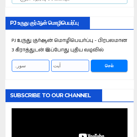
PJ உருது குர்ஆன் மொழிபெயர்ப்பு
PJ உருது குர்ஆன் மொழிபெயர்ப்பு - பிரபலமான
3 கிராத்துடன் இப்போது புதிய வடிவில்
செல்
SUBSCRIBE TO OUR CHANNEL