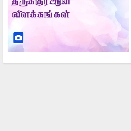
Did Jesus Resurrect on Sunday or Monday?