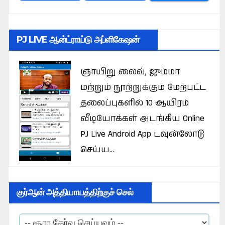
PJ LIVE ஆன்ட்ராய்டு அப்ளிகேஷன்
ஞாயிறு லைவ், ஜும்மா
மற்றும் நூற்றுக்கும் மேற்பட்ட
தலைப்புகளில் 10 ஆயிரம்
வீடியோக்கள் அடங்கிய Online
PJ Live Android App டவுன்லோடு
செய்ய...
குர்ஆன் அத்தியாயத்திற்குச் செல்