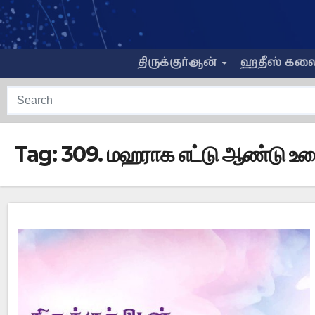
Skip
to
content
திருக்குர்ஆன்
ஹதீஸ் கல
Tag:
309. மஹராக எட்டு ஆண்டு உழை