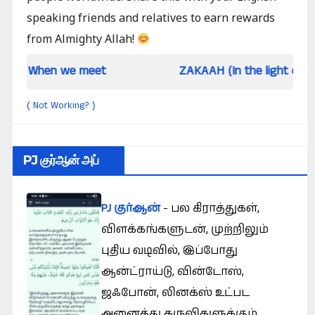
speaking friends and relatives to earn rewards
from Almighty Allah!
 we meet
ZAKAAH (In the light of Qur an and S
Not Working?
(
)
PJ குர்ஆன் அப்
PJ குர்ஆன்
- பல கிராத்துகள்,
விளக்கங்களுடன், முற்றிலும்
புதிய வடிவில், இப்போது
ஆன்ட்ராய்டு, வின்டோஸ்,
ஜஃபோன், லினக்ஸ் உட்பட
அனைத்து கருவிகளுக்கும்.