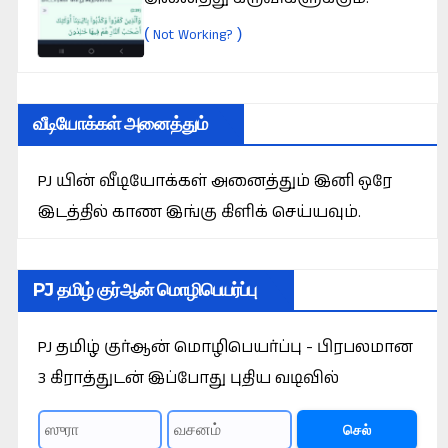
(
)
Not Working?
வீடியோக்கள் அனைத்தும்
PJ யின் வீடியோக்கள் அனைத்தும் இனி ஒரே
இடத்தில் காண இங்கு கிளிக் செய்யவும்.
PJ தமிழ் குர்ஆன் மொழிபெயர்ப்பு
PJ தமிழ் குர்ஆன் மொழிபெயர்ப்பு - பிரபலமான
3 கிராத்துடன் இப்போது புதிய வடிவில்
செல்