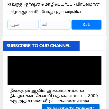
PJ உருது குர்ஆன் மொழிபெயர்ப்பு - பிரபலமான
3 கிராத்துடன் இப்போது புதிய வடிவில்
செல்
SUBSCRIBE TO OUR CHANNEL