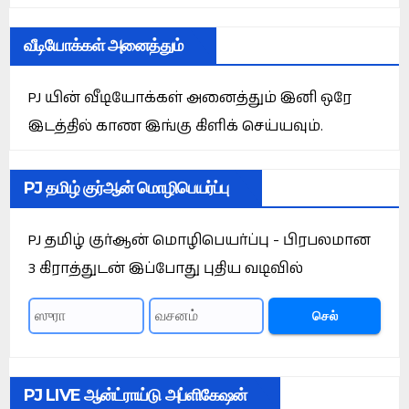
வீடியோக்கள் அனைத்தும்
PJ யின் வீடியோக்கள் அனைத்தும் இனி ஒரே
இடத்தில் காண இங்கு கிளிக் செய்யவும்.
PJ தமிழ் குர்ஆன் மொழிபெயர்ப்பு
PJ தமிழ் குர்ஆன் மொழிபெயர்ப்பு - பிரபலமான
3 கிராத்துடன் இப்போது புதிய வடிவில்
செல்
PJ LIVE ஆன்ட்ராய்டு அப்ளிகேஷன்