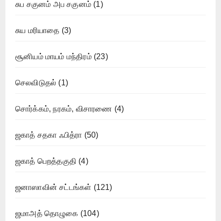
சுப சகுனம் அப சகுனம்
(1)
சுய மரியாதை
(3)
சூனியம் மாயம் மந்திரம்
(23)
செலவிடுதல்
(1)
சொர்க்கம், நரகம், விசாரணை
(4)
ஜகாத் சதகா ஃபித்ரா
(50)
ஜகாத் பெறத்தகுதி
(4)
ஜனாஸாவின் சட்டங்கள்
(121)
ஜமாஅத் தொழுகை
(104)