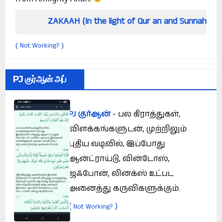
ZAKAAH (In the light of Qur an and Sunnah)
Ho
Not Working?
(
)
PJ குர்ஆன் அப்
PJ குர்ஆன்
- பல கிராத்துகள்,
விளக்கங்களுடன், முற்றிலும்
புதிய வடிவில், இப்போது
ஆன்ட்ராய்டு, வின்டோஸ்,
ஜஃபோன், லினக்ஸ் உட்பட
அனைத்து கருவிகளுக்கும்.
(
)
Not Working?