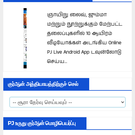
ஞாயிறு லைவ், ஜும்மா
மற்றும் நூற்றுக்கும் மேற்பட்ட
தலைப்புகளில் 10 ஆயிரம்
வீடியோக்கள் அடங்கிய Online
PJ Live Android App டவுன்லோடு
செய்ய...
குர்ஆன் அத்தியாயத்திற்குச் செல்
PJ உருது குர்ஆன் மொழிபெயர்ப்பு