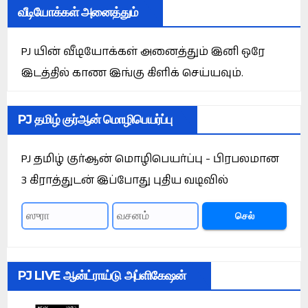
வீடியோக்கள் அனைத்தும்
PJ யின் வீடியோக்கள் அனைத்தும் இனி ஒரே
இடத்தில் காண இங்கு கிளிக் செய்யவும்.
PJ தமிழ் குர்ஆன் மொழிபெயர்ப்பு
PJ தமிழ் குர்ஆன் மொழிபெயர்ப்பு - பிரபலமான
3 கிராத்துடன் இப்போது புதிய வடிவில்
செல்
PJ LIVE ஆன்ட்ராய்டு அப்ளிகேஷன்