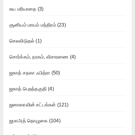
சுய மரியாதை
(3)
சூனியம் மாயம் மந்திரம்
(23)
செலவிடுதல்
(1)
சொர்க்கம், நரகம், விசாரணை
(4)
ஜகாத் சதகா ஃபித்ரா
(50)
ஜகாத் பெறத்தகுதி
(4)
ஜனாஸாவின் சட்டங்கள்
(121)
ஜமாஅத் தொழுகை
(104)