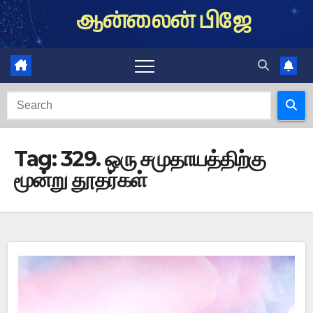
Skip
ஆன்லைன் பிஜே
to
content
Tag:
329. ஒரு சமுதாயத்திற்கு
மூன்று தூதர்கள்