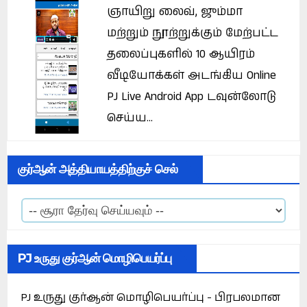
ஞாயிறு லைவ், ஜும்மா
மற்றும் நூற்றுக்கும் மேற்பட்ட
தலைப்புகளில் 10 ஆயிரம்
வீடியோக்கள் அடங்கிய Online
PJ Live Android App டவுன்லோடு
செய்ய...
குர்ஆன் அத்தியாயத்திற்குச் செல்
PJ உருது குர்ஆன் மொழிபெயர்ப்பு
PJ உருது குர்ஆன் மொழிபெயர்ப்பு - பிரபலமான