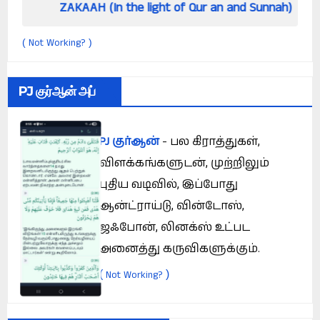
KAAH (In the light of Qur an and Sunnah)
How 
Not Working?
(
)
PJ குர்ஆன் அப்
PJ குர்ஆன்
- பல கிராத்துகள்,
விளக்கங்களுடன், முற்றிலும்
புதிய வடிவில், இப்போது
ஆன்ட்ராய்டு, வின்டோஸ்,
ஜஃபோன், லினக்ஸ் உட்பட
அனைத்து கருவிகளுக்கும்.
(
)
Not Working?