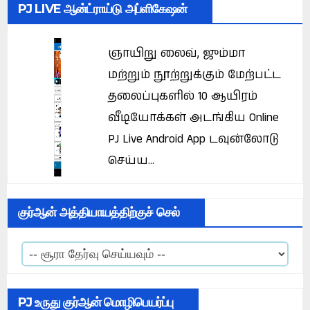
PJ LIVE ஆன்ட்ராய்டு அப்ளிகேஷன்
ஞாயிறு லைவ், ஜும்மா
மற்றும் நூற்றுக்கும் மேற்பட்ட
தலைப்புகளில் 10 ஆயிரம்
வீடியோக்கள் அடங்கிய Online
PJ Live Android App டவுன்லோடு
செய்ய...
குர்ஆன் அத்தியாயத்திற்குச் செல்
PJ உருது குர்ஆன் மொழிபெயர்ப்பு