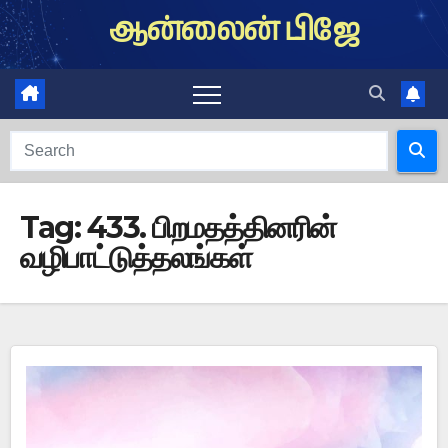
Skip
ஆன்லைன் பிஜே
to
content
Tag:
433. பிறமதத்தினரின்
வழிபாட்டுத்தலங்கள்