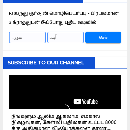
PJ உருது குர்ஆன் மொழிபெயர்ப்பு - பிரபலமான
3 கிராத்துடன் இப்போது புதிய வடிவில்
செல்
SUBSCRIBE TO OUR CHANNEL