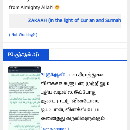
from Almighty Allah!
ZAKAAH (In the light of Qur an and Sunnah)
Ho
Not Working?
(
)
PJ குர்ஆன் அப்
PJ குர்ஆன்
- பல கிராத்துகள்,
விளக்கங்களுடன், முற்றிலும்
புதிய வடிவில், இப்போது
ஆன்ட்ராய்டு, வின்டோஸ்,
ஜஃபோன், லினக்ஸ் உட்பட
அனைத்து கருவிகளுக்கும்.
(
)
Not Working?