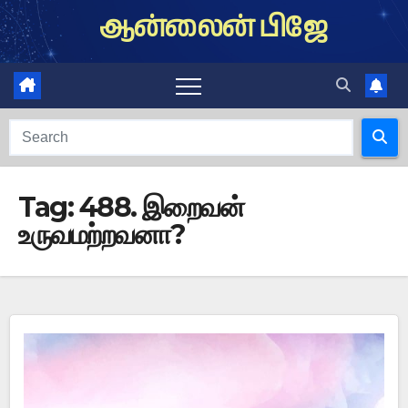
Skip
ஆன்லைன் பிஜே
to
content
Tag:
488. இறைவன்
உருவமற்றவனா?