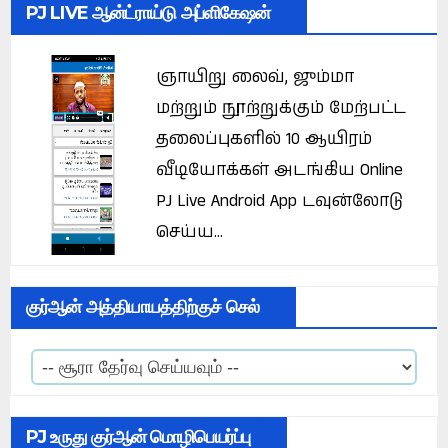
PJ LIVE ஆன்ட்ராய்டு அப்ளிகேஷன்
ஞாயிறு லைவ், ஜும்மா
மற்றும் நூற்றுக்கும் மேற்பட்ட
தலைப்புகளில் 10 ஆயிரம்
வீடியோக்கள் அடங்கிய Online
PJ Live Android App டவுன்லோடு
செய்ய...
குர்ஆன் அத்தியாயத்திற்குச் செல்
PJ உருது குர்ஆன் மொழிபெயர்ப்பு