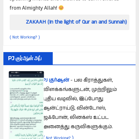
from Almighty Allah!
AKAAH (In the light of Qur an and Sunnah)
How 
Not Working?
(
)
PJ குர்ஆன் அப்
PJ குர்ஆன்
- பல கிராத்துகள்,
விளக்கங்களுடன், முற்றிலும்
புதிய வடிவில், இப்போது
ஆன்ட்ராய்டு, வின்டோஸ்,
ஜஃபோன், லினக்ஸ் உட்பட
அனைத்து கருவிகளுக்கும்.
(
)
Not Working?