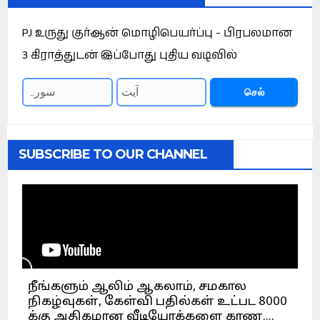
PJ உருது குர்ஆன் மொழிபெயர்ப்பு - பிரபலமான
3 கிராத்துடன் இப்போது புதிய வடிவில்
செல்
SUBSCRIBE TO OUR CHANNEL