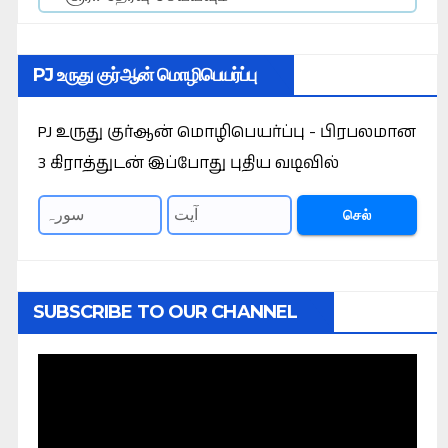
PJ உருது குர்ஆன் மொழிபெயர்ப்பு
PJ உருது குர்ஆன் மொழிபெயர்ப்பு - பிரபலமான
3 கிராத்துடன் இப்போது புதிய வடிவில்
செல்
SUBSCRIBE TO OUR CHANNEL