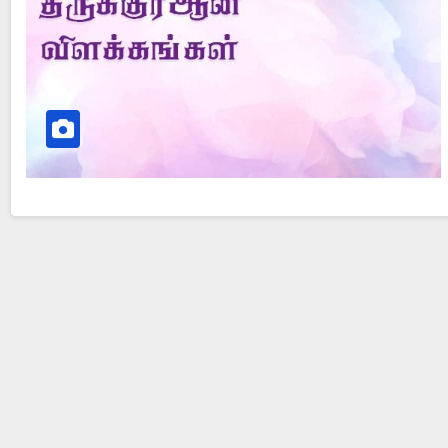
Did Jesus Resurrect on Sunday or Monday?