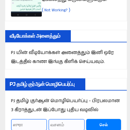
(
)
Not Working?
வீடியோக்கள் அனைத்தும்
PJ யின் வீடியோக்கள் அனைத்தும் இனி ஒரே
இடத்தில் காண இங்கு கிளிக் செய்யவும்.
PJ தமிழ் குர்ஆன் மொழிபெயர்ப்பு
PJ தமிழ் குர்ஆன் மொழிபெயர்ப்பு - பிரபலமான
3 கிராத்துடன் இப்போது புதிய வடிவில்
செல்