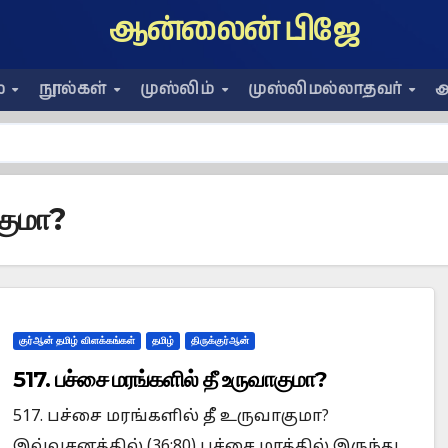
ஆன்லைன் பிஜே
ை
நூல்கள்
முஸ்லிம்
முஸ்லிமல்லாதவர்
அ
ாகுமா?
குர்ஆன் தமிழ் விளக்கங்கள்
தமிழ்
திருக்குர்ஆன்
517. பச்சை மரங்களில் தீ உருவாகுமா?
517. பச்சை மரங்களில் தீ உருவாகுமா?
இவ்வசனத்தில் (36:80) பச்சை மரத்தில் இருந்து