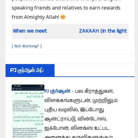
speaking friends and relatives to earn rewards
from Almighty Allah!
 we meet
ZAKAAH (In the light of Qur an and 
Not Working?
(
)
PJ குர்ஆன் அப்
PJ குர்ஆன்
- பல கிராத்துகள்,
விளக்கங்களுடன், முற்றிலும்
புதிய வடிவில், இப்போது
ஆன்ட்ராய்டு, வின்டோஸ்,
ஜஃபோன், லினக்ஸ் உட்பட
அனைத்து கருவிகளுக்கும்.