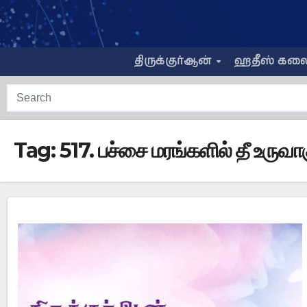
Skip
to
content
திருக்குர்ஆன்
ஹதீஸ் கல
Tag:
517. பச்சை மரங்களில் தீ உருவ