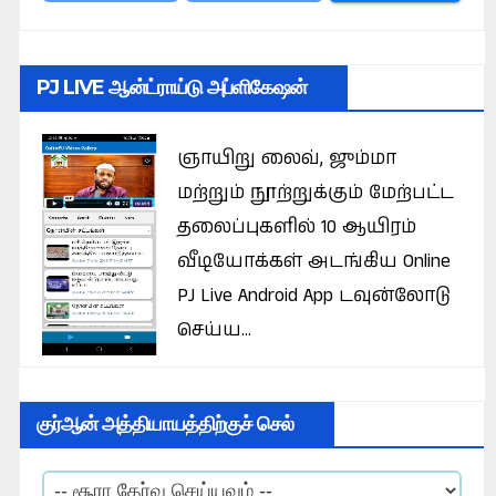
PJ LIVE ஆன்ட்ராய்டு அப்ளிகேஷன்
ஞாயிறு லைவ், ஜும்மா
மற்றும் நூற்றுக்கும் மேற்பட்ட
தலைப்புகளில் 10 ஆயிரம்
வீடியோக்கள் அடங்கிய Online
PJ Live Android App டவுன்லோடு
செய்ய...
குர்ஆன் அத்தியாயத்திற்குச் செல்