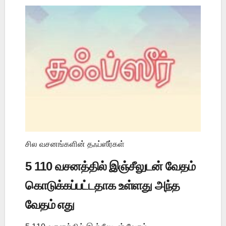
சில வசனங்களின் தஃப்ஸீர்கள்
5 110 வசனத்தில் இஞ்சீலுடன் வேதம்
கொடுக்கப்பட்டதாக உள்ளது அந்த
வேதம் எது