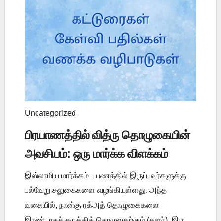
Uncategorized
பிரயாணத்தில் வித்ரு தொழுகையின்
அவசியம்: ஒரு மார்க்க விளக்கம்
இஸ்லாமிய மார்க்கம் பயணத்தில் இருப்பவர்களுக்கு
பல்வேறு சலுகைகளை வழங்கியுள்ளது. அந்த
வகையில், நான்கு ரக்அத் தொழுகைகளை
இரண்டாகச் சுருக்கித் தொழுவதற்கும் (கஸர்), இரு