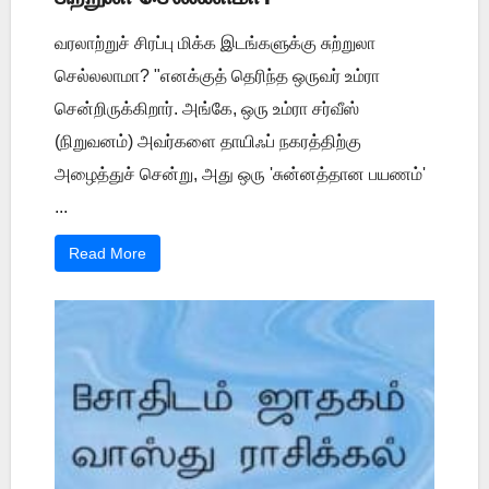
வரலாற்றுச் சிரப்பு மிக்க இடங்களுக்கு சுற்றுலா
செல்லலாமா? "எனக்குத் தெரிந்த ஒருவர் உம்ரா
சென்றிருக்கிறார். அங்கே, ஒரு உம்ரா சர்வீஸ்
(நிறுவனம்) அவர்களை தாயிஃப் நகரத்திற்கு
அழைத்துச் சென்று, அது ஒரு 'சுன்னத்தான பயணம்'
...
Read More