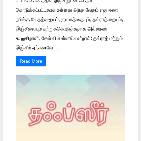
5 110 வசனத்தில் இஞ்சீலுடன் வேதம்
கொடுக்கப்பட்டதாக உள்ளது அந்த வேதம் எது ஈஸா
நபிக்கு வேதத்தையும், ஞானத்தையும், தவ்ராத்தையும்,
இஞ்சீலையும் கற்றுக்கொடுத்ததாக அல்லாஹ்
கூறுகிறான். கேள்வி என்னவென்றால்: தவ்ராத் மற்றும்
இஞ்சீல் ஏற்கனவே ...
Read More