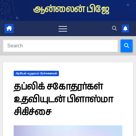
Skip
ஆன்லைன் பிஜே
to
content
அரசியல் சமுதாயப் பிரச்சனைகள்
தப்லிக் சகோதரர்கள்
உதவியுடன் பிளாஸ்மா
சிகிச்சை