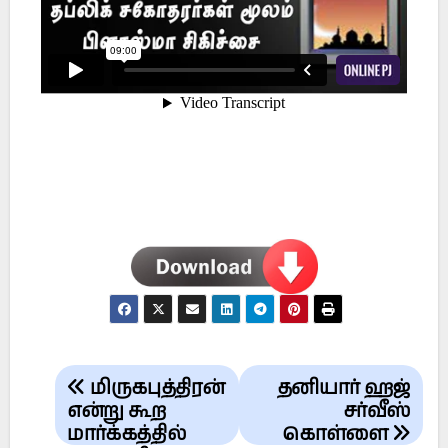
Post
மிருகபுத்திரன்
தனியார் ஹஜ்
navigation
என்று கூற
சர்வீஸ்
மார்க்கத்தில்
கொள்ளை