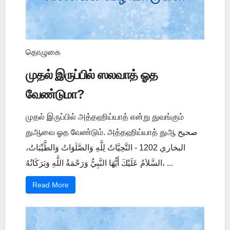
தொழுகை
முதல் இருப்பில் ஸலவாத் ஓத
வேண்டுமா?
முதல் இருப்பில் அத்தஹிய்யாத் என்று துவங்கும்
துஆவை ஓத வேண்டும். அத்தஹிய்யாத் துஆ صحيح
البخاري 1202 - التَّحِيَّاتُ لِلَّهِ وَالصَّلَوَاتُ وَالطَّيِّبَاتُ،
السَّلاَمُ عَلَيْكَ أَيُّهَا النَّبِيُّ وَرَحْمَةُ اللَّهِ وَبَرَكَاتُهُ، ...
Read More