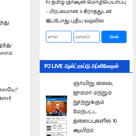
PJ தமிழ் குர்ஆன் மொழிபெயர்ப்பு
- பிரபலமான 3 கிராத்துடன்
இப்போது புதிய வடிவில்
ந்து
செல்
ுந்து
ஸலாம்
PJ LIVE ஆன்ட்ராய்டு அப்ளிகேஷன்
ஞாயிறு லைவ்,
ல்லையே?
ஜும்மா மற்றும்
அவர்
நூற்றுக்கும்
மேற்பட்ட
தலைப்புகளில் 10
ஆயிரம்