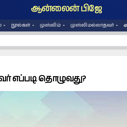
ஆன்லைன் பிஜே
ை
நூல்கள்
முஸ்லிம்
முஸ்லிமல்லாதவர்
அ
ர் எப்படி தொழுவது?