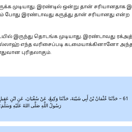
க்க முடியாது. இரண்டில் ஒன்று தான் சரியானதாக இ
கும் போது இரண்டாவது கருத்து தான் சரியானது என்ற
் இருந்து தொடங்க முடியாது. இரண்டாவது ரக்அத
. அல்லாஹ் எந்த வரிசைப்படி கடமையாக்கினானோ அந்
துவான புரிதலாகும்.
حَدَّثَنَا عُثْمَانُ بْنُ أَبِي شَيْبَةَ، حَدَّثَنَا وَكِيعٌ، عَنْ سُفْيَانَ، عَنِ ابْنِ عَقِيلٍ، عَ
رَسُولُ اللَّهِ صَلَّى اللهُ عَلَيْهِ وَسَلَّمَ: «»