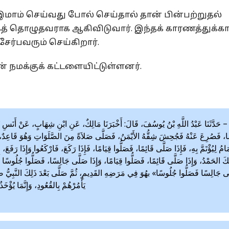
இமாம் செய்வது போல் செய்தால் தான் பின்பற்றுதல்
ாகத் தொழுதவராக ஆகிவிடுவார். இந்தக் காரணத்துக்
ர்பவரும் செய்கிறார்.
் நமக்குக் கட்டளையிட்டுள்ளனர்.
َدَّثَنَا عَبْدُ اللَّهِ بْنُ يُوسُفَ، قَالَ: أَخْبَرَنَا مَالِكٌ، عَنِ ابْنِ شِهَابٍ، عَنْ أَنَسِ بْنِ 
، فَصُرِعَ عَنْهُ فَجُحِشَ شِقُّهُ الأَيْمَنُ، فَصَلَّى صَلاَةً مِنَ الصَّلَوَاتِ وَهُوَ قَاعِدٌ، فَص
َامُ لِيُؤْتَمَّ بِهِ، فَإِذَا صَلَّى قَائِمًا، فَصَلُّوا قِيَامًا، فَإِذَا رَكَعَ، فَارْكَعُوا وَإِذَا رَفَعَ،
كَ الحَمْدُ، وَإِذَا صَلَّى قَائِمًا، فَصَلُّوا قِيَامًا، وَإِذَا صَلَّى جَالِسًا، فَصَلُّوا جُلُوسًا أَج
ى جَالِسًا فَصَلُّوا جُلُوسًا» بهُوَ فِي مَرَضِهِ القَدِيمِ، ثُمَّ صَلَّى بَعْدَ ذَلِكَ النَّبِيُّ صَل
يَأْمُرْهُمْ بِالقُعُودِ، وَإِنَّمَا يُؤْخَ