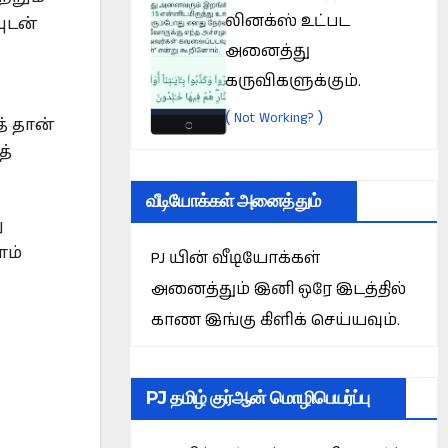
லினக்ஸ் உட்பட
ுடன்
அனைத்து
கருவிகளுக்கும்.
(
)
Not Working?
் தான்
த்
வீடியோக்கள் அனைத்தும்
ு
ாம்
PJ யின் வீடியோக்கள்
அனைத்தும் இனி ஒரே இடத்தில்
காண இங்கு கிளிக் செய்யவும்.
PJ தமிழ் குர்ஆன் மொழிபெயர்ப்பு