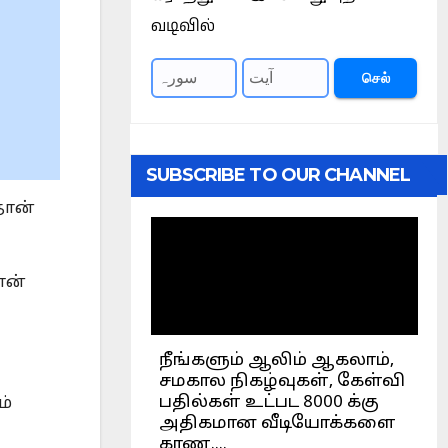
வடிவில்
செல்
SUBSCRIBE TO OUR CHANNEL
தான்
ான்
ம்