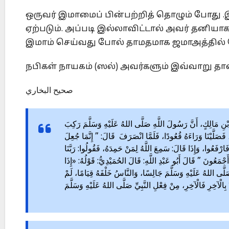
ஒருவர் இமாமைப் பின்பற்றித் தொழும் போது .
ஏற்படும். அப்படி இல்லாவிட்டால் அவர் தனிய
இமாம் செய்வது போல் தாமதமாக ஜமாஅத்தில் சே
நபிகள் நாயகம் (ஸல்) அவர்களும் இவ்வாறு தான
صحيح البخاري
689 – مَالِكٍ، أَنَّ رَسُولَ اللَّهِ صَلَّى اللهُ عَلَيْهِ وَسَلَّمَ رَكِبَ
َلَّيْنَا وَرَاءَهُ قُعُودًا، فَلَمَّا انْصَرَفَ قَالَ: ” إِنَّمَا جُعِلَ
 فَارْفَعُوا، وَإِذَا قَالَ: سَمِعَ اللَّهُ لِمَنْ حَمِدَهُ، فَقُولُوا: رَبَّنَا
ْمَعُونَ ” قَالَ أَبُو عَبْدِ اللَّهِ: قَالَ الحُمَيْدِيُّ: قَوْلُهُ: «إِذَا
َّى اللهُ عَلَيْهِ وَسَلَّمَ جَالِسًا، وَالنَّاسُ خَلْفَهُ قِيَامًا، لَمْ
ذُ بِالْآخِرِ فَالْآخِرِ، مِنْ فِعْلِ النَّبِيِّ صَلَّى اللهُ عَلَيْهِ وَسَلَّمَ