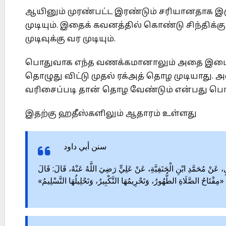
ஆயினும் முரண்பட்ட இரண்டும் சரியானதாக இரு
முடியும். இதைக் கவனத்தில் கொண்டு சிந்திக்
முடிவுக்கு வர முடியும்.
பொதுவாக எந்த வணக்கமானாலும் அதை இடையில
தொழுது விட்டு முதல் ரக்அத் தொழ முடியாது
வரிசைப்படி தான் தொழ வேண்டும் என்பது பொ
இதற்கு ஹதீஸ்களிலும் ஆதாரம் உள்ளது
سنن أبي داود
61 – نْ مُحَمَّدِ ابْنِ الْحَنَفِيَّةِ، عَنْ عَلِيٍّ رَضِيَ اللَّهُ عَنْهُ، قَالَ: قَالَ
مِفْتَاحُ الصَّلَاةِ الطُّهُورُ، وَتَحْرِيمُهَا التَّكْبِيرُ، وَتَحْلِيلُهَا التَّسْلِيمُ