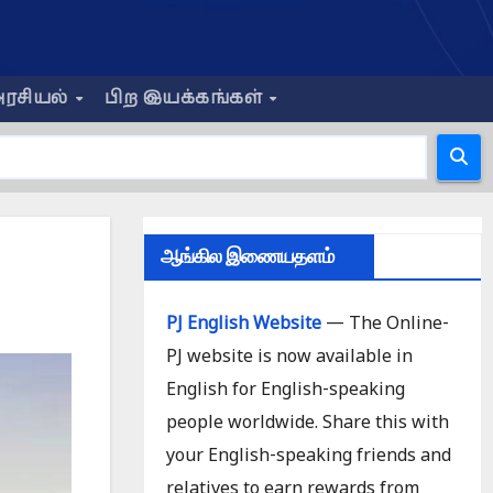
ரசியல்
பிற இயக்கங்கள்
ஆங்கில இணையதளம்
PJ English Website
— The Online-
PJ website is now available in
English for English-speaking
people worldwide. Share this with
your English-speaking friends and
relatives to earn rewards from