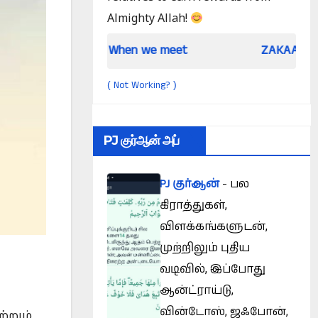
Almighty Allah!
When we meet
ZAKAAH (In the light o
Not Working?
(
)
PJ குர்ஆன் அப்
PJ குர்ஆன்
- பல
கிராத்துகள்,
விளக்கங்களுடன்,
முற்றிலும் புதிய
வடிவில், இப்போது
ஆன்ட்ராய்டு,
வின்டோஸ், ஜஃபோன்,
்றும்