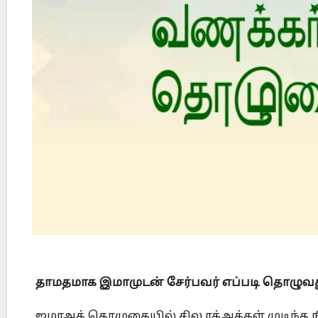
ble?
Did Jesus Resurrect on Sunday or Monday?
தாமதமாக இமாமுடன் சேர்பவர் எப்படி தொழுவத
ஜமாஅத் தொழுகையில் சில ரக்அத்கள் முடிந்த 