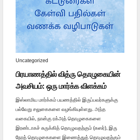
Uncategorized
பிரயாணத்தில் வித்ரு தொழுகையின்
அவசியம்: ஒரு மார்க்க விளக்கம்
இஸ்லாமிய மார்க்கம் பயணத்தில் இருப்பவர்களுக்கு
பல்வேறு சலுகைகளை வழங்கியுள்ளது. அந்த
வகையில், நான்கு ரக்அத் தொழுகைகளை
இரண்டாகச் சுருக்கித் தொழுவதற்கும் (கஸர்), இரு
நேரத் தொழுகைகளை இணைத்துத் தொழுவதற்கும்