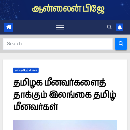
Skip
ஆன்லைன் பிஜே
to
content
நாம் தமிழர் சீமான்
தமிழக மீனவர்களைத்
தாக்கும் இலங்கை தமிழ்
மீனவர்கள்