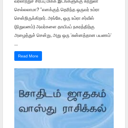
வரலாற்றுச் சிரப்பு மிக்க இடங்களுக்கு சுற்றுலா
செல்லலாமா? "எனக்குத் தெரிந்த ஒருவர் உம்ரா
சென்றிருக்கிறார். அங்கே, ஒரு உம்ரா சர்வீஸ்
(நிறுவனம்) அவர்களை தாயிஃப் நகரத்திற்கு
அழைத்துச் சென்று, அது ஒரு 'சுன்னத்தான பயணம்'
...
Read More