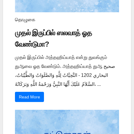
தொழுகை
முதல் இருப்பில் ஸலவாத் ஓத
வேண்டுமா?
முதல் இருப்பில் அத்தஹிய்யாத் என்று துவங்கும்
துஆவை ஓத வேண்டும். அத்தஹிய்யாத் துஆ صحيح
البخاري 1202 - التَّحِيَّاتُ لِلَّهِ وَالصَّلَوَاتُ وَالطَّيِّبَاتُ،
السَّلاَمُ عَلَيْكَ أَيُّهَا النَّبِيُّ وَرَحْمَةُ اللَّهِ وَبَرَكَاتُهُ، ...
Read More