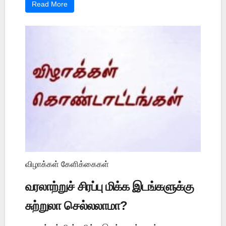
Read More
விழாக்கள் கேளிக்கைகள்
வரலாற்றுச் சிரப்பு மிக்க இடங்களுக்கு
சுற்றுலா செல்லலாமா?