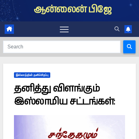
Skip
ஆன்லைன் பிஜே
to
content
இஸ்லாத்தின் தனிச்சிறப்பு
தனித்து விளங்கும்
இஸ்லாமிய சட்டங்கள்: