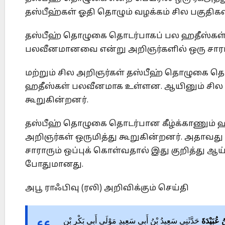
தஸ்பீஹ்கள் ஓதி தொழும் வழக்கம் சில பகுதிக
தஸ்பீஹ் தொழுகை தொடர்பாகப் பல ஹதீஸ்கள்
பலவீனமானவை என்று அறிஞர்களில் ஒரு சாரார
மற்றும் சில அறிஞர்கள் தஸ்பீஹ் தொழுகை தொ
ஹதீஸ்கள் பலவீனமாக உள்ளன. ஆயினும் சில ஹ
கூறுகின்றனர்.
தஸ்பீஹ் தொழுகை தொடர்பான கீழ்க்காணும்
அறிஞர்கள் ஒருமித்து கூறுகின்றனர். அதாவ
சாராரும் ஒப்புக் கொள்வதால் இது குறித்த
போதுமானது.
அபூ ராஃபிவு (ரலி) அறிவிக்கும் செய்தி
عُبَيْدَةَ
حَدَّثَنِي سَعِيدُ بْنُ أَبِي سَعِيدٍ مَوْلَى أَبِي بَكْرِ بْنِ