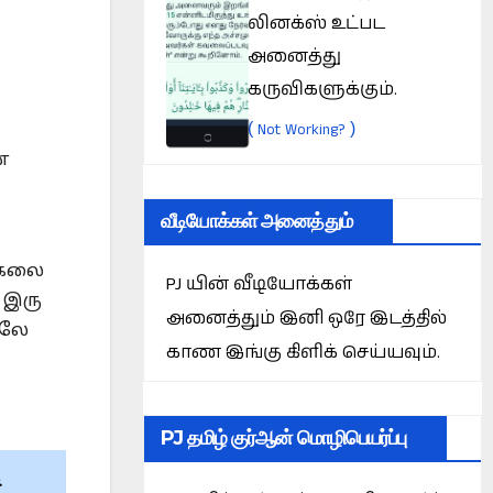
லினக்ஸ் உட்பட
அனைத்து
கருவிகளுக்கும்.
(
)
Not Working?
ன
வீடியோக்கள் அனைத்தும்
 கலை
PJ யின் வீடியோக்கள்
 இரு
அனைத்தும் இனி ஒரே இடத்தில்
ாலே
காண இங்கு கிளிக் செய்யவும்.
PJ தமிழ் குர்ஆன் மொழிபெயர்ப்பு
ح