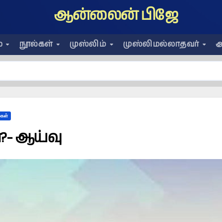
ஆன்லைன் பிஜே
ை
நூல்கள்
முஸ்லிம்
முஸ்லிமல்லாதவர்
அ
கள்
- ஆய்வு