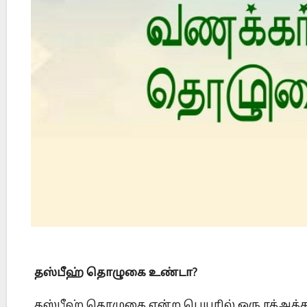
Did Jesus Resurrect on Sunday or Monday?
தஸ்பீஹ் தொழுகை உண்டா?
தஸ்பீஹ் தொழுகை என்ற பெயரில் ஒரு ரக்அத்துக்