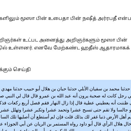
ளிலும் மூஸா பின் உபைதா பின் நஷீத் அர்ரபதீ என்
றிஞர்கள் உட்பட அனைத்து அறிஞர்களும் மூஸா பின்
தில் உள்ளனர். எனவே மேற்கண்ட ஹதீஸ் ஆதாரமாகக்
்கும் செய்தி
حدثنا محمد بن سفيان الأبلي حدثنا حبان بن هلال أبو حبيب حدثنا مهدي 
 رجل كانت له صحبة يرون أنه عبد الله بن عمرو قال قال لي النبي صلى
ظننت أنه يعطيني عطية قال إذا زال النهار فقم فصل أربع ركعات فذكر
 جالسا ولا تقم حتى تسبح عشرا وتحمد عشرا وتكبر عشرا وتهلل عشرا ث
 أهل الأرض ذنبا غفر لك بذلك قلت فإن لم أستطع أن أصليها تلك الساعة 
ال هلال الرأي قال أبو داود رواه المستمر بن الريان عن أبي الجوزاء 