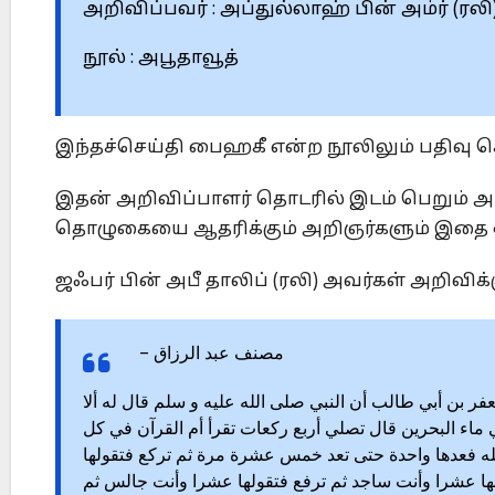
அறிவிப்பவர் : அப்துல்லாஹ் பின் அம்ர் (ரலி
நூல் : அபூதாவூத்
இந்தச்செய்தி பைஹகீ என்ற நூலிலும் பதிவு செ
இதன் அறிவிப்பாளர் தொடரில் இடம் பெறும் அம
தொழுகையை ஆதரிக்கும் அறிஞர்களும் இதை ஒப
ஜஃபர் பின் அபீ தாலிப் (ரலி) அவர்கள் அறிவிக்
مصنف عبد الرزاق –
ر بن أبي طالب أن النبي صلى الله عليه و سلم قال له ألا
لي ماء البحرين قال تصلي أربع ركعات تقرأ أم القرآن في كل
 الله فعدها واحدة حتى تعد خمس عشرة مرة ثم تركع فتقولها
لها عشرا وأنت ساجد ثم ترفع فتقولها عشرا وأنت جالس ثم