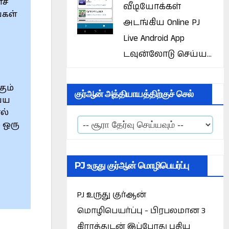
ச்
வீடியோக்கள்
ைகள்
அடங்கிய Online PJ
Live Android App
டவுன்லோடு செய்ய...
ும்
குர்ஆன் அத்தியாயத்திற்குச் செல்
ய்ய
ல்
 ஒரு
PJ உருது குர்ஆன் மொழிபெயர்ப்பு
PJ உருது குர்ஆன்
மொழிபெயர்ப்பு - பிரபலமான 3
கிராத்துடன் இப்போது புதிய