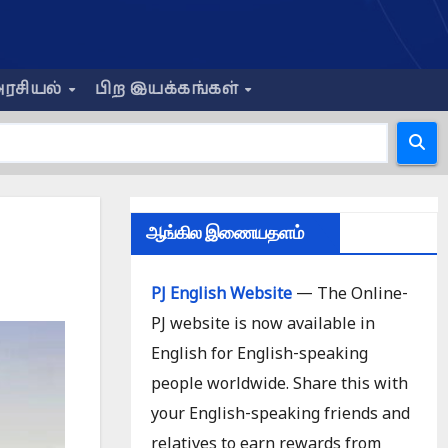
ரசியல்
பிற இயக்கங்கள்
ஆங்கில இணையதளம்
PJ English Website
— The Online-
PJ website is now available in
English for English-speaking
people worldwide. Share this with
your English-speaking friends and
relatives to earn rewards from