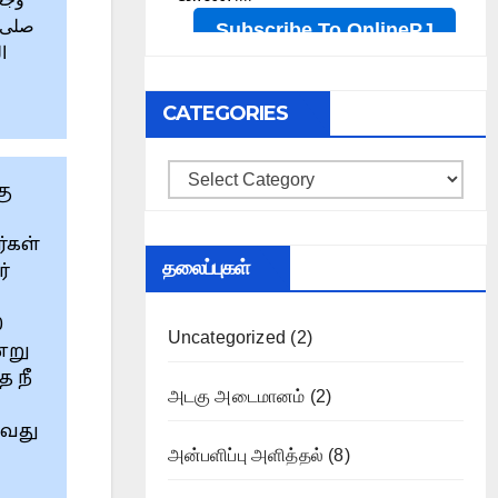
وجع
صلى ا
ا
CATEGORIES
Categories
கு
்கள்
தலைப்புகள்
்
0
Uncategorized
(2)
்று
 நீ
அடகு அடைமானம்
(2)
ாவது
அன்பளிப்பு அளித்தல்
(8)