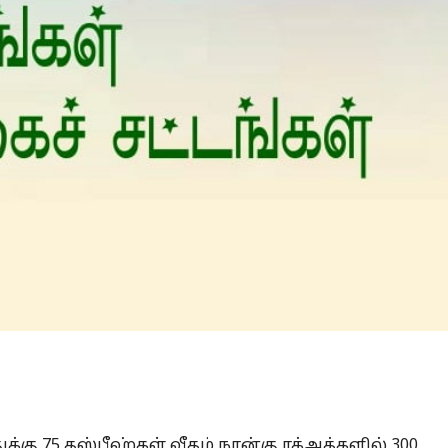
Is Prophet Muhammad superior to Jesus?
கு 75 தஸ்பீஹ்கள் வீதம் நான்கு ரக்அத்களில் 300