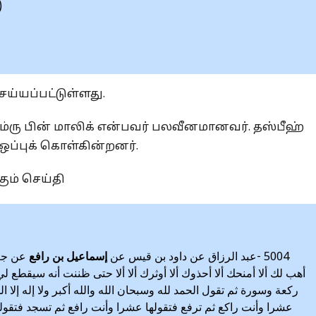
)
ய்யப்பட்டுள்ளது.
்ரு பின் மாலிக் என்பவர் பலவீனமானவர். தஸ்பீஹ்
்புக் கொள்கின்றனர்.
கும் செய்தி
5004 -عبد الرزاق عن داود بن قيس عن
إسماعيل بن رافع
عن جعف
أهب لك ألا أمنحك ألا أحذوك ألا أوثرك ألا ألا حتى ظننت أنه سيقطع 
ركعة وسورة ثم تقول الحمد لله وسبحان الله والله أكبر ولا إله إلا
عشرا وأنت راكع ثم ترفع فتقولها عشرا وأنت رافع ثم تسجد فتقو