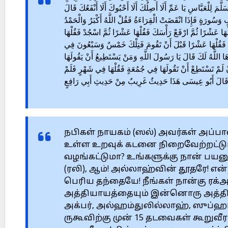
 لِلْعَبَّاسِ يَا عَمِّ أَلَا أَصِلُكَ أَلَا أَحْبُوكَ أَلَا أَنْفَعُكَ قَالَ
 وَسُورَةٍ فَإِذَا انْقَضَتْ الْقِرَاءَةُ فَقُلْ اللَّهُ أَكْبَرُ وَالْحَمْدُ
قُلْهَا عَشْرًا ثُمَّ ارْفَعْ رَأْسَكَ فَقُلْهَا عَشْرًا ثُمَّ اسْجُدْ فَقُلْهَا
سَكَ فَقُلْهَا عَشْرًا قَبْلَ أَنْ تَقُومَ فَتِلْكَ خَمْسٌ وَسَبْعُونَ فِي
َا اللَّهُ لَكَ قَالَ يَا رَسُولَ اللَّهِ وَمَنْ يَسْتَطِيعُ أَنْ يَقُولَهَا
ْ لَمْ تَسْتَطِعْ أَنْ تَقُولَهَا فِي جُمُعَةٍ فَقُلْهَا فِي شَهْرٍ فَلَمْ
ٍ قَالَ أَبُو عِيسَى هَذَا حَدِيثٌ غَرِيبٌ مِنْ حَدِيثِ أَبِي رَافِعٍ
நபிகள் நாயகம் (ஸல்) அவர்கள் அப்ப
உள்ள உறவுக் கடனை நிறைவேற்றட்டுமா
வழங்கட்டுமா? உங்களுக்கு நான் பயனு
(ரலி), ஆம்! அல்லாஹ்வின் தூதரே! என்
பெரிய தந்தையே! நீங்கள் நான்கு ரக
அத்தியாயத்தையும் இன்னொரு அத்திய
அக்பர், அல்ஹம்துலில்லாஹ், ஸுப
ருகூவிற்கு முன் 15 தடவைகள் கூறுவீ