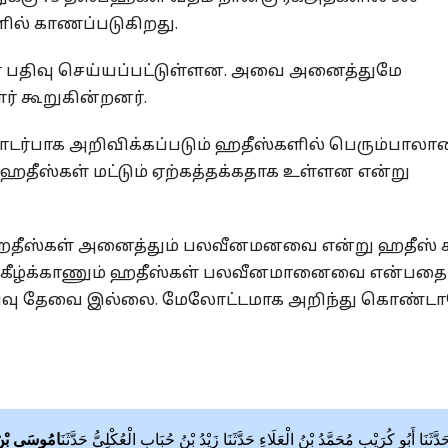
ளில் காணப்படுகிறது.
 பதிவு செய்யப்பட்டுள்ளன. அவை அனைத்துமே
் கூறுகின்றனர்.
டர்பாக அறிவிக்கப்படும் ஹதீஸ்களில் பெரும்பாலா
தீஸ்கள் மட்டும் ஏற்கத்தக்கதாக உள்ளன என்று
 ஹதீஸ்கள் அனைத்தும் பலவீனமனவை என்று ஹதீஸ்
து கீழ்க்காணும் ஹதீஸ்கள் பலவீனமானைவை என்பதை
ு ஆய்வு தேவை இல்லை. மேலோட்டமாக அறிந்து கொண்ட
َدَّثَنَا أَبُو كُرَيْبٍ مُحَمَّدُ بْنُ الْعَلَاءِ حَدَّثَنَا زَيْدُ بْنُ حُبَابٍ الْعُكْلِيُّ حَدَّثَنَ
امُوسَى بْنُ 