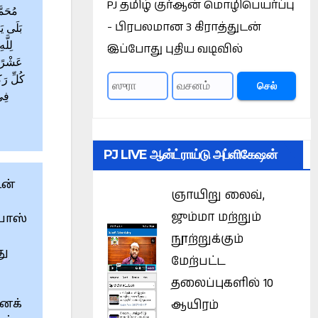
PJ தமிழ் குர்ஆன் மொழிபெயர்ப்பு
مُحَمَّ
- பிரபலமான 3 கிராத்துடன்
بَلَى يَ
لِلَّ
இப்போது புதிய வடிவில்
عَشْرًا 
كُلِّ رَك
செல்
فِي 
PJ LIVE ஆன்ட்ராய்டு அப்ளிகேஷன்
டன்
ஞாயிறு லைவ்,
ஜும்மா மற்றும்
பாஸ்
நூற்றுக்கும்
து
மேற்பட்ட
தலைப்புகளில் 10
ஆயிரம்
னைக்