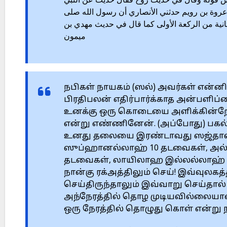
اس قوله وقال في حديث روح فقال حديث عن النبي
ن عروة بن رويم حدثني الأنصاري أن رسول الله صلى
انية من الركعة الأولى كما قال في حديث مهدي بن
ميمون
நபிகள் நாயகம் (ஸல்) அவர்கள் என்னி
பிரதிபலன் எதிர்பார்க்காத அன்பளிப
உனக்கு ஒரு கொடையை அளிக்கின்றேன்
என்று எண்ணினேன். (அப்போது) பகல் ச
உனது தலையை இரண்டாவது ஸஜ்தாவிலிர
ஸுப்ஹானல்லாஹ் 10 தடவைகள், அல்ஹ
தடவைகள், லாயிலாஹ இல்லல்லாஹ் 1
நான்கு ரக்அத்திலும் செய்! இவ்வுலக
செய்திருந்தாலும் இவ்வாறு செய்தால்
அந்நேரத்தில் தொழ முடியவில்லையானா
ஒரு நேரத்தில் தொழுது கொள் என்று ந