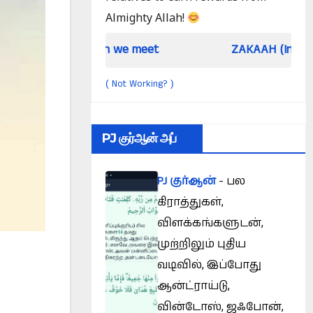
Almighty Allah!
When we meet
ZAKAAH (In the light of Qu
Not Working?
(
)
PJ குர்ஆன் அப்
PJ குர்ஆன்
- பல
கிராத்துகள்,
விளக்கங்களுடன்,
முற்றிலும் புதிய
வடிவில், இப்போது
ஆன்ட்ராய்டு,
வின்டோஸ், ஜஃபோன்,