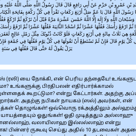
دِ بْنِ عَمْرِو بْنِ حَزْمٍ عَنْ أَبِي رَافِعٍ قَالَ قَالَ رَسُولُ اللَّهِ صَلَّى اللَّهُ عَلَيْهِ وَسَلَّمَ
ا رَسُولَ اللَّهِ قَالَ يَا عَمِّ صَلِّ أَرْبَعَ رَكَعَاتٍ تَقْرَأُ فِي كُلِّ رَكْعَةٍ بِفَاتِحَةِ الْكِتَابِ
هِ وَسُبْحَانَ اللَّهِ وَلَا إِلَهَ إِلَّا اللَّهُ خَمْسَ عَشْرَةَ مَرَّةً قَبْلَ أَنْ تَرْكَعَ ثُمَّ ارْكَعْ فَ
ثُمَّ ارْفَعْ رَأْسَكَ فَقُلْهَا عَشْرًا ثُمَّ اسْجُدْ الثَّانِيَةَ فَقُلْهَا عَشْرًا ثُمَّ ارْفَعْ رَأْ
ْعَةٍ هِيَ ثَلَاثُ مِائَةٍ فِي أَرْبَعِ رَكَعَاتٍ فَلَوْ كَانَتْ ذُنُوبُكَ مِثْلَ رَمْلِ عَالِجٍ لَغَفَرَه
كُلِّ يَوْمٍ قَالَ فَإِنْ لَمْ تَسْتَطِعْ أَنْ تَقُولَهَا فِي كُلِّ يَوْمٍ فَقُلْهَا فِي جُمْعَةٍ فَإِن
يَزَلْ يَقُولُ لَهُ حَتَّى قَالَ فَقُلْهَا فِي سَنَة
ாஸ் (ரலி) யை நோக்கி, என் பெரிய தந்தையே! உங்களு
? உங்களுக்கு பிரதிபலன் எதிர்பார்க்காமல்
ள்ளதைக் கூறட்டுமா? என்று கேட்டார்கள். அதற்கு அப்
றார்கள். அதற்கு நபிகள் நாயகம் (ஸல்) அவர்கள், என்
்அத்கள் தொழுங்கள்! ஒவ்வொரு ரக்அத்திலும் அல்ஹம்
ாயத்தையும் ஓதுங்கள்! ஓதி முடித்ததும் அல்லாஹு
்ஹானல்லாஹ், வலாயிலாஹ இல்லல்லாஹ் என்று
ராக! பின்னர் ருகூவு செய்து அதில் 10 தடவைகள் அத