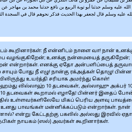
فر بن سليمان عن عمرو بن مالك النكري عن أبي الجوزاء عن ابن عب
لله عليه وسلم حدثنا أبو توبة الربيع بن نافع حدثنا محمد بن مهاجر ع
لله عليه وسلم قال لجعفر بهذا الحديث فذكر نحوهم قال في السجدة الث
டம் கூறினார்கள்: நீ என்னிடம் நாளை வா! நான் உனக்
்பை வழங்குகிறேன்; உனக்கு நன்மையைத் தருகிறேன்;
 என்றார்கள். எனக்கு ஏதோ அன்பளிப்பைத் தருவார
ாயும் போது நீ எழு! நான்கு ரக்அத்கள் தொழு! பின்னர
ுந்து உயர்த்தி சரியாக அமர்ந்து கொள்!
ம்து லில்லாஹ் 10 தடவைகள், அல்லாஹு அக்பர் 1
0 தடவைகள் கூறாமல் எழாதே! பின்னர் இதைப் போன
த்தில் உள்ளவர்களிலேயே மிகப் பெரிய அளவு பாவத்தை
 உனது பாவங்கள் மன்னிக்கப்படும் என்றார்கள். நான்
ல்? என்று கேட்டதற்கு பகலில் அல்லது இரவில் ஏத
பிகள் நாயகம் (ஸல்) அவர்கள் கூறினார்கள்.