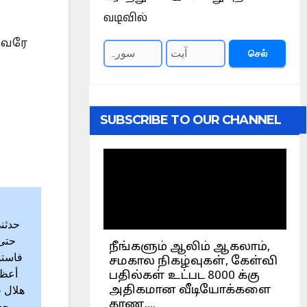
வடிவில்
பவரே
செல்
SUBSCRIBE TO OUR CHANNEL
حدثني
حتى 
فاستو
أعظم
هلال خ