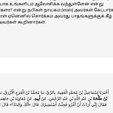
்பாக உங்களிடம் ஆலோசிக்க வந்துள்ளேன் என்று
்களா? என்று நபிகள் நாயகம் (ஸல்) அவர்கள் கேட்டார்க
ள் ஏனெனில் சொர்க்கம் அவரது பாதங்களுக்குக் கீழ்
அவர்கள் கூறினார்கள்.
أَخْبَرَنَا إِسْمَاعِيلُ بْنُ مُحَمَّدٍ الْفَقِيهُ، بِالرِّيِّ، ثنا مُحَمَّدُ بْنُ الْفَرَجِ الْأَزْرَقُ، ثنا 
بْنُ طَلْحَةَ
بْنِ عَبْدِ اللَّهِ بْنِ عَبْدِ الرَّحْمَنِ، عَنْ
أَبِيهِ،
عَنْ مُعَاوِيَةَ بْنِ جَاهِمَةَ،
فَقَالَ: إِنِّي أَرَدْتُ أَنْ أَغْزُوَ فَجِئْتُ أَسْتَشِيرُكَ. قَالَ: «أَلَكَ وَالِدَةٌ؟» قَالَ: نَع