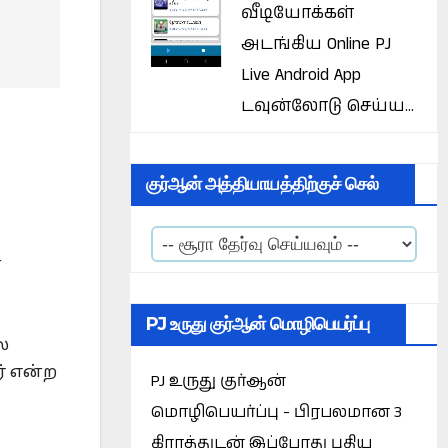
வீடியோக்கள்
அடங்கிய Online PJ
Live Android App
டவுன்லோடு செய்ய...
குர்ஆன் அத்தியாயத்திற்குச் செல்
்
PJ உருது குர்ஆன் மொழிபெயர்ப்பு
ை
் என்ற
PJ உருது குர்ஆன்
மொழிபெயர்ப்பு - பிரபலமான 3
கிராத்துடன் இப்போது புதிய