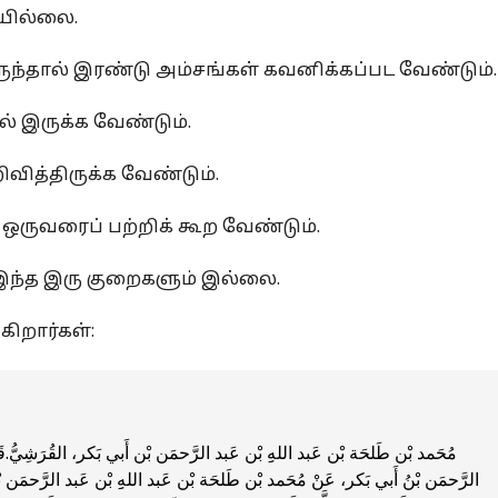
யில்லை.
ந்தால் இரண்டு அம்சங்கள் கவனிக்கப்பட வேண்டும்.
 இருக்க வேண்டும்.
வித்திருக்க வேண்டும்.
 ஒருவரைப் பற்றிக் கூற வேண்டும்.
இந்த இரு குறைகளும் இல்லை.
கிறார்கள்:
الرَّحمَن بْنُ أَبي بَكر، عَنْ مُحَمد بْن طَلحَة بْن عَبد اللهِِ بْن عَبد الرَّحمَن بْنِ 