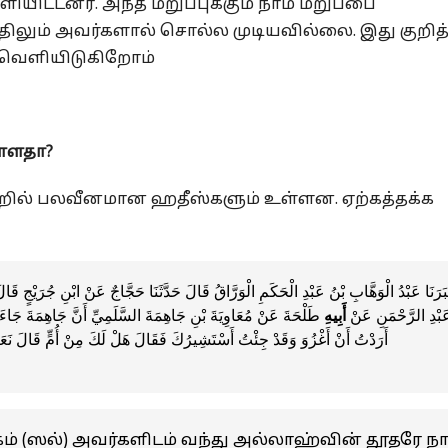
ிட்டனர். அந்த மறுப்புக்கும் நாம் மறுப்பை
 பதிலும் அவர்களால் சொல்ல முடியவில்லை. இது குறித்
 வெளியிடுகிறோம்
ள்ளதா?
்றில் பலவீனமான ஹதீஸ்களும் உள்ளன. ஏற்கத்தக்க
بَرَنَا عَبْدُ الْوَهَّابِ بْنُ عَبْدِ الْحَكَمِ الْوَرَّاقُ قَالَ حَدَّثَنَا حَجَّاجٌ عَنْ ابْنِ جُرَيْجٍ قَالَ أَ
َبْدِ الرَّحْمَنِ عَنْ
أَبِيهِ
طَلْحَةَ عَنْ مُعَاوِيَةَ بْنِ جَاهِمَةَ السَّلَمِيِّ أَنَّ جَاهِمَةَ جَاءَ إِ
أَرَدْتُ أَنْ أَغْزُوَ وَقَدْ جِئْتُ أَسْتَشِيرُكَ فَقَالَ هَلْ لَكَ مِنْ أُمٍّ قَالَ نَع
ம் (ஸல்) அவர்களிடம் வந்து அல்லாஹ்வின் தூதரே ந