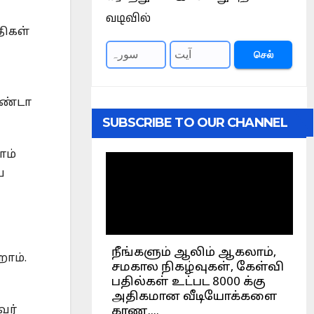
வடிவில்
திகள்
செல்
உண்டா
SUBSCRIBE TO OUR CHANNEL
ாம்
ய
ோம்.
வர்