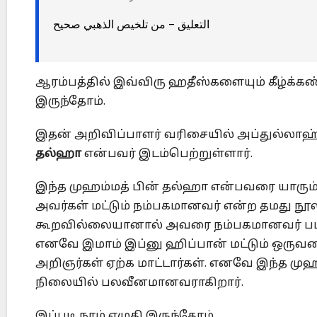
التعليق – من تلخيص الذهبي صحيح
ஆரம்பத்தில் இவ்விரு ஹதீஸ்களையும் கீழ்க்
இருந்தோம்.
இதன் அறிவிப்பாளர் வரிசையில் அப்துல்லாஹ்
தல்ஹா
என்பவர் இடம்பெற்றுள்ளார்.
இந்த முஹம்மத் பின் தல்ஹா என்பவரை யாரும
அவர்கள் மட்டும் நம்பகமானவர் என்ற தமது நூல
கூறவில்லையானால் அவரை நம்பகமானவர் பட்டிய
எனவே இமாம் இப்னு ஹிப்பான் மட்டும் ஒரு
அறிஞர்கள் ஏற்க மாட்டார்கள். எனவே இந்த ம
நிலையில் பலவீனமானவராகிறார்.
இப்படி நாம் எழுதி இருந்தோம்.