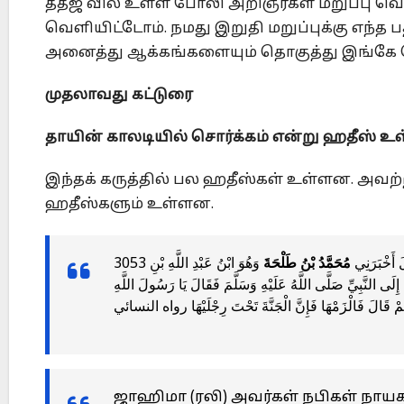
ததஜ வில் உள்ள போலி அறிஞர்கள் மறுப்பு வெளிய
வெளியிட்டோம். நமது இறுதி மறுப்புக்கு எந்த
அனைத்து ஆக்கங்களையும் தொகுத்து இங்கே
முதலாவது கட்டுரை
தாயின் காலடியில் சொர்க்கம் என்று ஹதீஸ் உ
இந்தக் கருத்தில் பல ஹதீஸ்கள் உள்ளன. அவற
ஹதீஸ்களும் உள்ளன.
3053 خْبَرَنِي
مُحَمَّدُ بْنُ طَلْحَةَ
وَهُوَ ابْنُ عَبْدِ اللَّهِ بْنِ
لَى النَّبِيِّ صَلَّى اللَّهُ عَلَيْهِ وَسَلَّمَ فَقَالَ يَا رَسُولَ اللَّهِ
َمْ قَالَ فَالْزَمْهَا فَإِنَّ الْجَنَّةَ تَحْتَ رِجْلَيْهَا رواه النسائي
ஜாஹிமா (ரலி) அவர்கள் நபிகள் நாயக