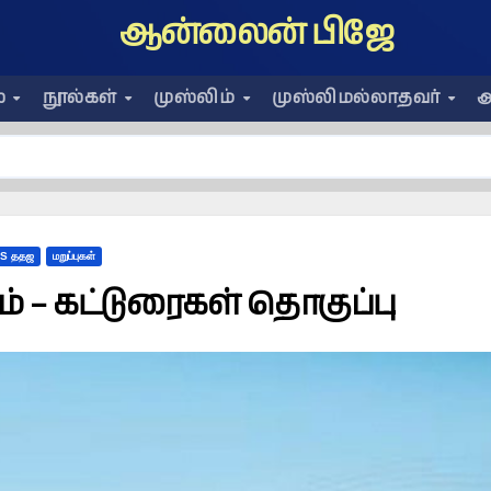
ஆன்லைன் பிஜே
ை
நூல்கள்
முஸ்லிம்
முஸ்லிமல்லாதவர்
அ
VS ததஜ
மறுப்புகள்
் – கட்டுரைகள் தொகுப்பு