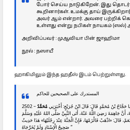
போர் செய்ய நாடுகிறேன். இது தொடர
கூறினார்கள். உமக்கு தாய் இருக்கிறார
அவர் ஆம் என்றார். அவரை பற்றிக் கொ
உள்ளது என்று நபிகள் நாயகம் (ஸல்) 
அறிவிப்பவர் : முஆவியா பின் ஜாஹிமா
நூல் : நஸாயீ
ஹாகிமிலும் இந்த ஹதீஸ் இடம் பெற்றுள்ளது.
المستدرك على الصحيحين للحاكم
2502 – حَجَّاجُ بْنُ مُحَمَّدٍ قَالَ: قَالَ ابْنُ جُرَيْجٍ: أَخْبَرَنِي
مُحَمَّدُ
 أَنَّ جَاهِمَةَ رَضِيَ اللَّهُ عَنْهُ، أَتَى النَّبِيَّ صَلَّى اللهُ عَلَيْهِ وَسَلَّمَ
َمْ، قَالَ: «اذْهَبْ فَالْزَمْهَا، فَإِنَّ الْجَنَّةَ عِنْدَ رِجْلَيْهَا» هَذَا حَدِيثٌ
صَحِيحُ الْإِسْنَادِ وَلَمْ يُخَرِّجَاهُ “