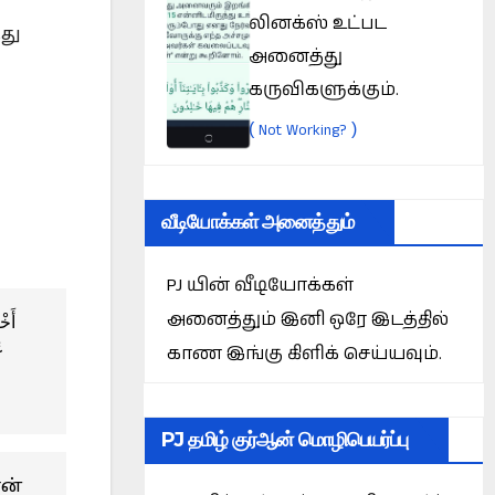
லினக்ஸ் உட்பட
து
அனைத்து
கருவிகளுக்கும்.
(
)
Not Working?
வீடியோக்கள் அனைத்தும்
PJ யின் வீடியோக்கள்
அனைத்தும் இனி ஒரே இடத்தில்
أَخْ
ع
காண இங்கு கிளிக் செய்யவும்.
PJ தமிழ் குர்ஆன் மொழிபெயர்ப்பு
ான்