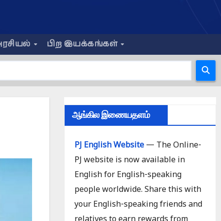
ரசியல்
பிற இயக்கங்கள்
ஆங்கில இணையதளம்
PJ English Website
— The Online-
PJ website is now available in
English for English-speaking
people worldwide. Share this with
your English-speaking friends and
relatives to earn rewards from