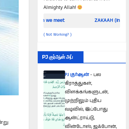
Almighty Allah!
When we meet
ZAKAAH (In the light of Qu
Not Working?
(
)
PJ குர்ஆன் அப்
PJ குர்ஆன்
- பல
கிராத்துகள்,
விளக்கங்களுடன்,
முற்றிலும் புதிய
வடிவில், இப்போது
ஆன்ட்ராய்டு,
்று
வின்டோஸ், ஜஃபோன்,