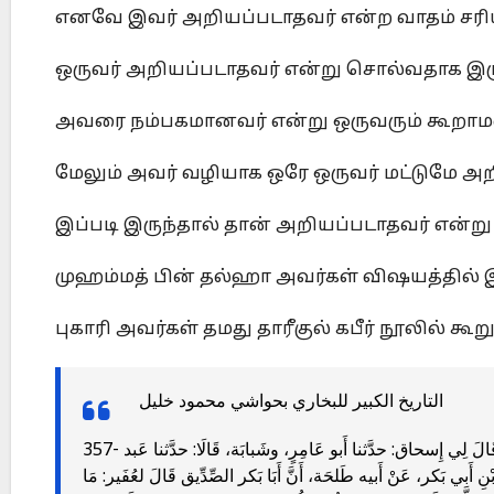
எனவே இவர் அறியப்படாதவர் என்ற வாதம் சரி
ஒருவர் அறியப்படாதவர் என்று சொல்வதாக இரு
அவரை நம்பகமானவர் என்று ஒருவரும் கூறாமல்
மேலும் அவர் வழியாக ஒரே ஒருவர் மட்டுமே அறி
இப்படி இருந்தால் தான் அறியப்படாதவர் என்று
முஹம்மத் பின் தல்ஹா அவர்கள் விஷயத்தில் 
புகாரி அவர்கள் தமது தாரீகுல் கபீர் நூலில் கூறு
التاريخ الكبير للبخاري بحواشي محمود خليل
357- مُحَمد بْن طَلحَة بْن عَبد اللهِِ بْن عَبد الرَّحمَن بْن أَبي بَكر، القُرَشِيُّ.قَالَ لِي إِسحاق: حدَّثنا أَبو عَامِرٍ، وشَبابَة، قَالَا: حدَّثنا عَبد
أَبي بَكر، عَنْ أَبيه طَلحَة، أَنَّ أَبَا بَكر الصِّدِّيق قَالَ لعُفَير: مَا