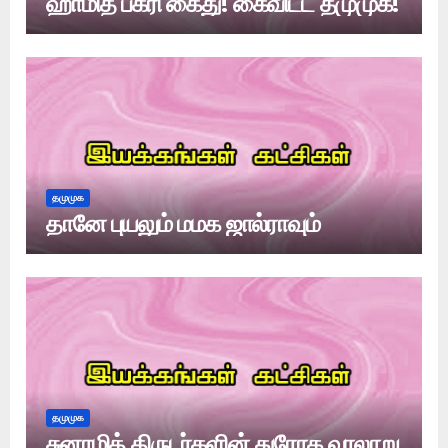
ஹாமித் பக்ரி கைது! கைவிட்ட தமுமுக!
தமுமுக
தானே புயலும் மமக ஜால்ராவும்
தமுமுக
சுனாமித் திருடர்களின் துரோக வரலாறு