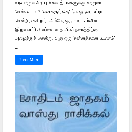
வரலாற்றுச் சிரப்பு மிக்க இடங்களுக்கு சுற்றுலா
செல்லலாமா? "எனக்குத் தெரிந்த ஒருவர் உம்ரா
சென்றிருக்கிறார். அங்கே, ஒரு உம்ரா சர்வீஸ்
(நிறுவனம்) அவர்களை தாயிஃப் நகரத்திற்கு
அழைத்துச் சென்று, அது ஒரு 'சுன்னத்தான பயணம்'
...
Read More