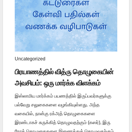
Uncategorized
பிரயாணத்தில் வித்ரு தொழுகையின்
அவசியம்: ஒரு மார்க்க விளக்கம்
இஸ்லாமிய மார்க்கம் பயணத்தில் இருப்பவர்களுக்கு
பல்வேறு சலுகைகளை வழங்கியுள்ளது. அந்த
வகையில், நான்கு ரக்அத் தொழுகைகளை
இரண்டாகச் சுருக்கித் தொழுவதற்கும் (கஸர்), இரு
நேரத் தொழுகைகளை இணைத்துத் தொழுவதற்கும்