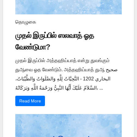
தொழுகை
முதல் இருப்பில் ஸலவாத் ஓத
வேண்டுமா?
முதல் இருப்பில் அத்தஹிய்யாத் என்று துவங்கும்
துஆவை ஓத வேண்டும். அத்தஹிய்யாத் துஆ صحيح
البخاري 1202 - التَّحِيَّاتُ لِلَّهِ وَالصَّلَوَاتُ وَالطَّيِّبَاتُ،
السَّلاَمُ عَلَيْكَ أَيُّهَا النَّبِيُّ وَرَحْمَةُ اللَّهِ وَبَرَكَاتُهُ، ...
Read More