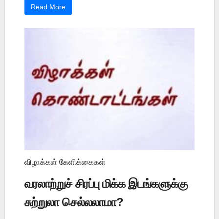
Read More
விழாக்கள் கேளிக்கைகள்
வரலாற்றுச் சிரப்பு மிக்க இடங்களுக்கு
சுற்றுலா செல்லலாமா?