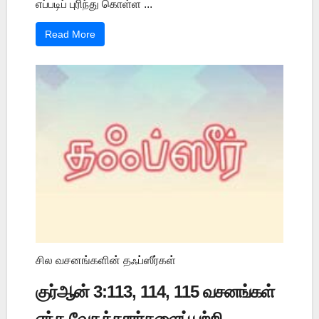
எப்படிப் புரிந்து கொள்ள ...
Read More
சில வசனங்களின் தஃப்ஸீர்கள்
குர்ஆன் 3:113, 114, 115 வசனங்கள்
எந்த வேதக்காரர்களைப் பற்றி