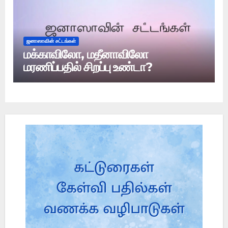
ஜனாஸாவின் சட்டங்கள்
மக்காவிலோ, மதீனாவிலோ
மரணிப்பதில் சிறப்பு உண்டா?