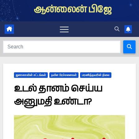
Skip
ஆன்லைன் பிஜே
to
content
ஜனாஸாவின் சட்டங்கள்
நவீன பிரச்சனைகள்
மரணித்தவரின் நிலை
உடல் தானம் செய்ய
அனுமதி உண்டா?