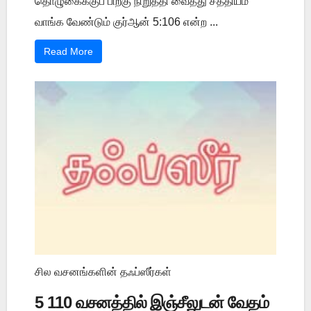
தொழுகைக்குப் பிறகு நிறுத்தி வைத்து சத்தியம்
வாங்க வேண்டும் குர்ஆன் 5:106 என்ற ...
Read More
சில வசனங்களின் தஃப்ஸீர்கள்
5 110 வசனத்தில் இஞ்சீலுடன் வேதம்