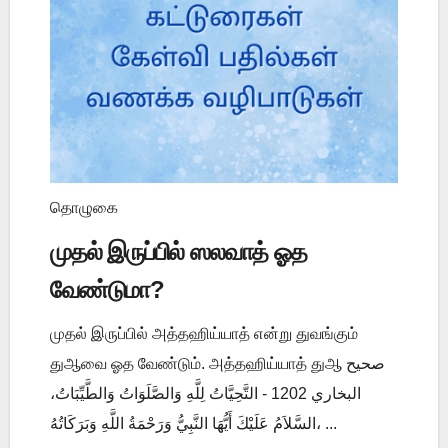
தொழுகை
முதல் இருப்பில் ஸலவாத் ஓத
வேண்டுமா?
முதல் இருப்பில் அத்தஹிய்யாத் என்று துவங்கும்
துஆவை ஓத வேண்டும். அத்தஹிய்யாத் துஆ صحيح
البخاري 1202 - التَّحِيَّاتُ لِلَّهِ وَالصَّلَوَاتُ وَالطَّيِّبَاتُ،
السَّلاَمُ عَلَيْكَ أَيُّهَا النَّبِيُّ وَرَحْمَةُ اللَّهِ وَبَرَكَاتُهُ، ...