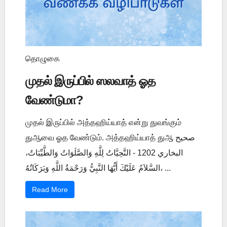
தொழுகை
முதல் இருப்பில் ஸலவாத் ஓத
வேண்டுமா?
முதல் இருப்பில் அத்தஹிய்யாத் என்று துவங்கும்
துஆவை ஓத வேண்டும். அத்தஹிய்யாத் துஆ صحيح
البخاري 1202 - التَّحِيَّاتُ لِلَّهِ وَالصَّلَوَاتُ وَالطَّيِّبَاتُ،
السَّلاَمُ عَلَيْكَ أَيُّهَا النَّبِيُّ وَرَحْمَةُ اللَّهِ وَبَرَكَاتُهُ، ...
Read More