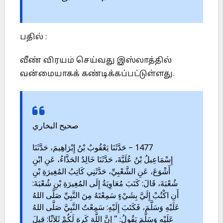
பதில் :
வீண் விரயம் செய்வது இஸ்லாத்தில்
வன்மையாகக் கண்டிக்கப்பட்டுள்ளது.
صحيح البخاري
1477 – حَدَّثَنَا يَعْقُوبُ بْنُ إِبْرَاهِيمَ، حَدَّثَنَا
إِسْمَاعِيلُ بْنُ عُلَيَّةَ، حَدَّثَنَا خَالِدٌ الحَذَّاءُ، عَنِ ابْنِ
أَشْوَعَ، عَنِ الشَّعْبِيِّ، حَدَّثَنِي كَاتِبُ المُغِيرَةِ بْنِ
شُعْبَةَ، قَالَ: كَتَبَ مُعَاوِيَةُ إِلَى المُغِيرَةِ بْنِ شُعْبَةَ:
أَنِ اكْتُبْ إِلَيَّ بِشَيْءٍ سَمِعْتَهُ مِنَ النَّبِيِّ صَلَّى اللهُ
عَلَيْهِ وَسَلَّمَ، فَكَتَبَ إِلَيْهِ: سَمِعْتُ النَّبِيَّ صَلَّى اللهُ
عَلَيْهِ وَسَلَّمَ يَقُولُ: ” إِنَّ اللَّهَ كَرِهَ لَكُمْ ثَلاَثًا: قِيلَ