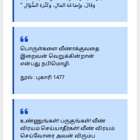
وَقَالَ، وَإِضَاعَةَ المَالِ، وَكَثْرَةَ السُّؤَالِ “
பொருள்களை வீணாக்குவதை
இறைவன் வெறுக்கின்றான்
என்பது நபிமொழி.
நூல் : புகாரி 1477
உண்ணுங்கள்! பருகுங்கள்! வீண்
விரயம் செய்யாதீர்கள்! வீண் விரயம்
செய்வோரை அவன் விரும்ப