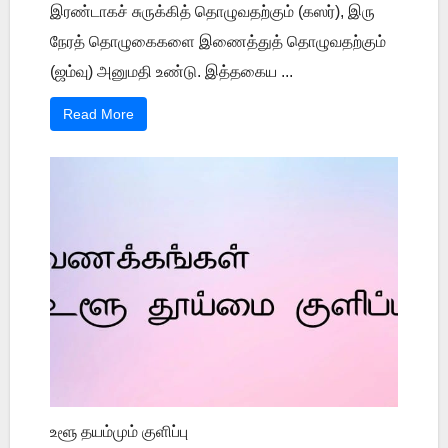
இரண்டாகச் சுருக்கித் தொழுவதற்கும் (கஸர்), இரு
நேரத் தொழுகைகளை இணைத்துத் தொழுவதற்கும்
(ஜம்வு) அனுமதி உண்டு. இத்தகைய ...
Read More
உளூ தயம்மும் குளிப்பு