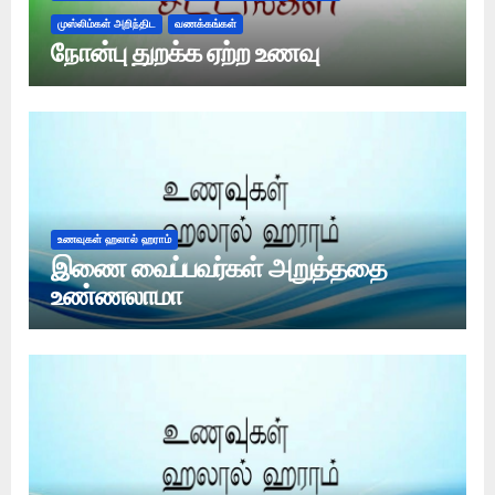
முஸ்லிம்கள் அறிந்திட
வணக்கங்கள்
நோன்பு துறக்க ஏற்ற உணவு
உணவுகள் ஹலால் ஹராம்
இணை வைப்பவர்கள் அறுத்ததை
உண்ணலாமா