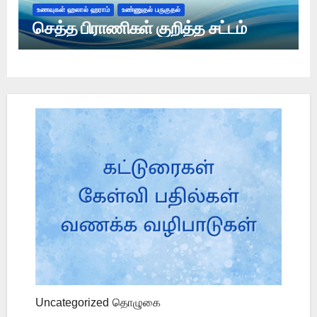
உணவுகள் ஹலால் ஹராம்
உண்ணுதல் பருகுதல்
செத்த பிராணிகள் குறித்த சட்டம்
Uncategorized
தொழுகை