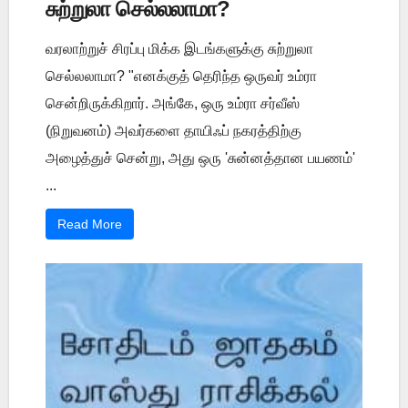
சுற்றுலா செல்லலாமா?
வரலாற்றுச் சிரப்பு மிக்க இடங்களுக்கு சுற்றுலா
செல்லலாமா? "எனக்குத் தெரிந்த ஒருவர் உம்ரா
சென்றிருக்கிறார். அங்கே, ஒரு உம்ரா சர்வீஸ்
(நிறுவனம்) அவர்களை தாயிஃப் நகரத்திற்கு
அழைத்துச் சென்று, அது ஒரு 'சுன்னத்தான பயணம்'
...
Read More