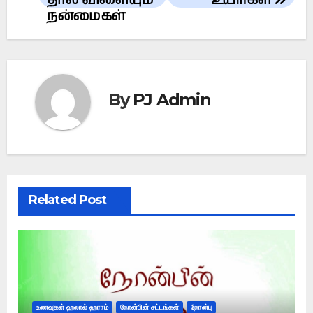
தால் விளையும்
உயிர்கள்
நன்மைகள்
By
PJ Admin
Related Post
உணவுகள் ஹலால் ஹராம்
நோன்பின் சட்டங்கள்
நோன்பு