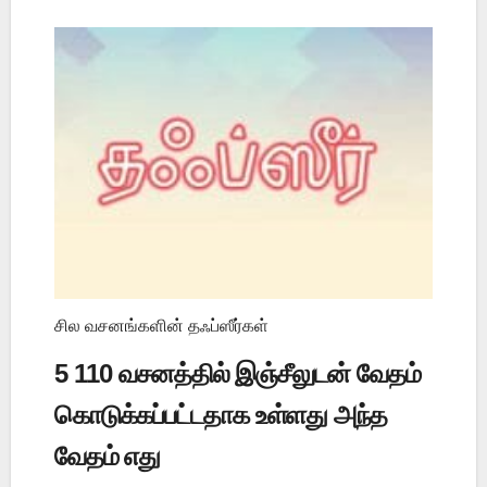
சில வசனங்களின் தஃப்ஸீர்கள்
5 110 வசனத்தில் இஞ்சீலுடன் வேதம்
கொடுக்கப்பட்டதாக உள்ளது அந்த
வேதம் எது