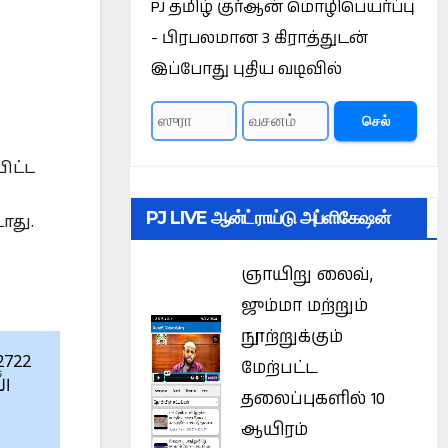
PJ தமிழ் குர்ஆன் மொழிபெயர்ப்பு
- பிரபலமான 3 கிராத்துடன்
இப்போது புதிய வடிவில்
செல்
ிட்ட
PJ LIVE ஆன்ட்ராய்டு அப்ளிகேஷன்
ாது.
ஞாயிறு லைவ்,
ஜும்மா மற்றும்
நூற்றுக்கும்
மேற்பட்ட
الل
தலைப்புகளில் 10
ஆயிரம்