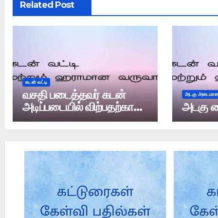
Related Post
கடன் வட்டி
வசதி படைத்தவர் கடன்
அடகு அடைமான
அடிப்படையில் விற்பதற்காக
அடகு வ
அதிக லாபம் அடைந்தால்
அது வட்டியா?