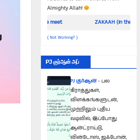
Almighty Allah!
hen we meet
ZAKAAH (In the light of Qur an a
Not Working?
(
)
PJ குர்ஆன் அப்
PJ குர்ஆன்
- பல
கிராத்துகள்,
விளக்கங்களுடன்,
முற்றிலும் புதிய
வடிவில், இப்போது
ஆன்ட்ராய்டு,
வின்டோஸ், ஜஃபோன்,