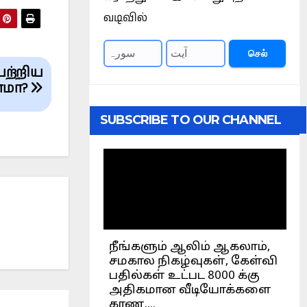
வடிவில்
செல்
பற்றிய
ாமா?
SUBSCRIBE TO OUR CHANNEL