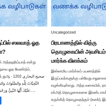
Uncategorized
ுப்பில் ஸலவாத் ஓத
பிரயாணத்தில் வித்ரு
ா?
தொழுகையின் அவசியம்:
மார்க்க விளக்கம்
ில் அத்தஹிய்யாத் என்று
ுஆவை ஓத வேண்டும்.
இஸ்லாமிய மார்க்கம் பயணத்தில்
صحيح البخار -
இருப்பவர்களுக்கு பல்வேறு சலுக
التَّحِيَّاتُ لِلَّهِ وَالصَّلَوَاتُ وَالط
வழங்கியுள்ளது. அந்த வகையில், நா
عَلَيْكَ أَيُّهَا النَّبِيُّ وَرَحْمَةُ اللَّهِ وَبَرَكَاتُهُ، ...
ரக்அத் தொழுகைகளை இரண்டாகச
சுருக்கித் தொழுவதற்கும் (கஸர்), இ