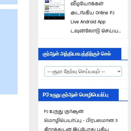
வீடியோக்கள்
அடங்கிய Online PJ
Live Android App
டவுன்லோடு செய்ய...
குர்ஆன் அத்தியாயத்திற்குச் செல்
PJ உருது குர்ஆன் மொழிபெயர்ப்பு
PJ உருது குர்ஆன்
மொழிபெயர்ப்பு - பிரபலமான 3
கிராத்துடன் இப்போது புதிய