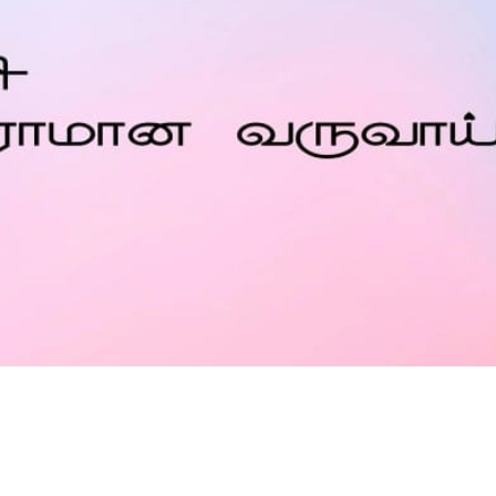
Is Prophet Muhammad superior to Jesus?
W