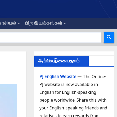
ரசியல்
பிற இயக்கங்கள்
ஆங்கில இணையதளம்
PJ English Website
— The Online-
PJ website is now available in
English for English-speaking
people worldwide. Share this with
your English-speaking friends and
relatives to earn rewards from