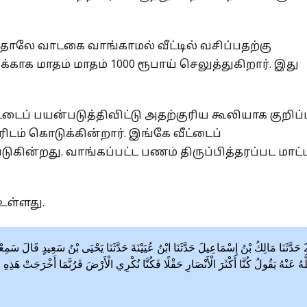
ாலே வாடகை வாங்காமல் வீட்டில் வசிப்பதற்கு
காக மாதம் மாதம் 1000 ரூபாய் செலுத்துகிறார். இது
ப் பயன்படுத்திவிட்டு அதற்குரிய கூலியாக குறிப்ப
் கொடுக்கின்றார். இங்கே வீட்டைப்
கின்றது. வாங்கப்பட்ட பணம் திருப்பித்தரப்பட மாட்ட
உள்ளது.
حَدَّثَنَا مَالِكُ بْنُ إِسْمَاعِيلَ حَدَّثَنَا ابْنُ عُيَيْنَةَ حَدَّثَنَا يَحْيَى بْنُ سَعِيدٍ قَالَ سَم
َّهُ عَنْهُ يَقُولُ كُنَّا أَكْثَرَ الْأَنْصَارِ حَقْلًا فَكُنَّا نُكْرِي الْأَرْضَ فَرُبَّمَا أَخْرَجَتْ هَذِه