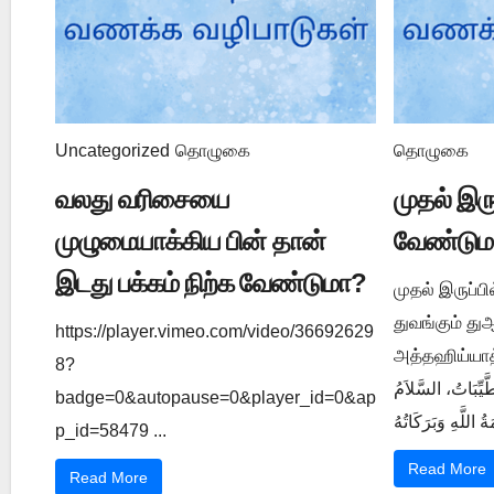
Uncategorized
தொழுகை
தொழுகை
வலது வரிசையை
முதல் இர
முழுமையாக்கிய பின் தான்
வேண்டும
இடது பக்கம் நிற்க வேண்டுமா?
முதல் இருப்ப
துவங்கும் த
https://player.vimeo.com/video/36692629
அத்தஹிய்யாத் துஆ ي 1202
8?
َّيِّبَاتُ، السَّلاَمُ
badge=0&autopause=0&player_id=0&ap
p_id=58479 ...
Read More
Read More