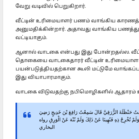
வேறு வடிவில் பெறுகிறார்.
வீட்டின் உரிமையாளர் பணம் வாங்கிய காரணத்த
அனுமதிக்கின்றார். அதாவது வாங்கிய பணத்துக்
வட்டியாகும்.
ஆனால் வாடகை என்பது இது போன்றதல்ல. வீட்டை
தொகையை வாடகைதாரர் வீட்டின் உரிமையாளரிடம
பயன்படுத்தியதற்கான கூலி மட்டுமே வாங்கப்படு
இது வியாபாரமாகும்.
வாடகை விடுவதற்கு நபிமொழிகளில் ஆதாரம் 
2722 ِعْتُ حَنْظَلَةَ الزُّرَقِيَّ قَالَ سَمِعْتُ رَافِعَ بْنَ خَدِيجٍ رَضِيَ
ِ وَلَمْ تُخْرِجْ ذِهِ فَنُهِينَا عَنْ ذَلِكَ وَلَمْ نُنْهَ عَنْ الْوَرِقِ رواه
البخاري