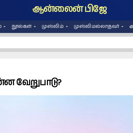
ஆன்லைன் பிஜே
ை
நூல்கள்
முஸ்லிம்
முஸ்லிமல்லாதவர்
அ
ன்ன வேறுபாடு?