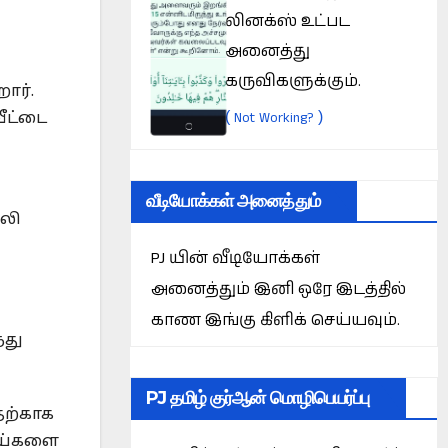
லினக்ஸ் உட்பட
அனைத்து
கருவிகளுக்கும்.
ார்.
(
)
Not Working?
ீட்டை
வீடியோக்கள் அனைத்தும்
ாலி
PJ யின் வீடியோக்கள்
அனைத்தும் இனி ஒரே இடத்தில்
காண இங்கு கிளிக் செய்யவும்.
்து
PJ தமிழ் குர்ஆன் மொழிபெயர்ப்பு
தற்காக
பாய்களை