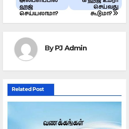
navigation
அன்பளிப்பில்
க ஹஜ் உம்ரா
ஹஜ்
செய்வது
செய்யலாமா?
கூடுமா?
By
PJ Admin
Related Post