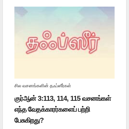
சில வசனங்களின் தஃப்ஸீர்கள்
குர்ஆன் 3:113, 114, 115 வசனங்கள்
எந்த வேதக்காரர்களைப் பற்றி
பேசுகிறது?