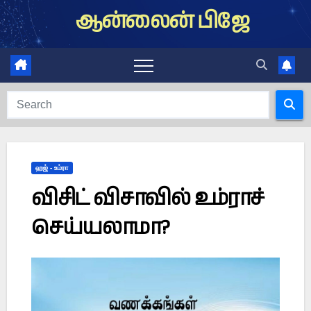
Skip
ஆன்லைன் பிஜே
to
content
ஹஜ் - உம்ரா
விசிட் விசாவில் உம்ராச்
செய்யலாமா?