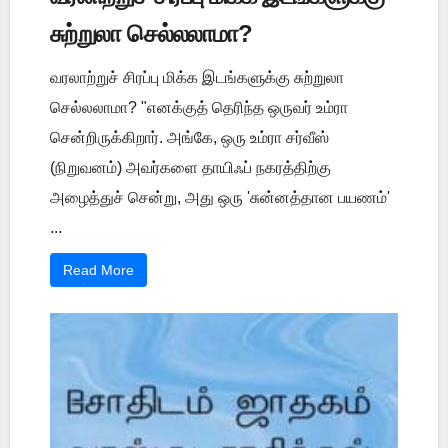
சுற்றுலா செல்லலாமா?
வரலாற்றுச் சிரப்பு மிக்க இடங்களுக்கு சுற்றுலா
செல்லலாமா? "எனக்குத் தெரிந்த ஒருவர் உம்ரா
சென்றிருக்கிறார். அங்கே, ஒரு உம்ரா சர்வீஸ்
(நிறுவனம்) அவர்களை தாயிஃப் நகரத்திற்கு
அழைத்துச் சென்று, அது ஒரு 'சுன்னத்தான பயணம்'
...
Read More