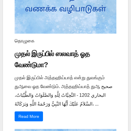
தொழுகை
முதல் இருப்பில் ஸலவாத் ஓத
வேண்டுமா?
முதல் இருப்பில் அத்தஹிய்யாத் என்று துவங்கும்
துஆவை ஓத வேண்டும். அத்தஹிய்யாத் துஆ صحيح
البخاري 1202 - التَّحِيَّاتُ لِلَّهِ وَالصَّلَوَاتُ وَالطَّيِّبَاتُ،
السَّلاَمُ عَلَيْكَ أَيُّهَا النَّبِيُّ وَرَحْمَةُ اللَّهِ وَبَرَكَاتُهُ، ...
Read More