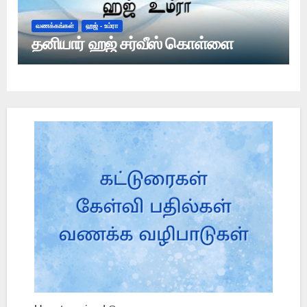
வணக்கங்கள்
ஹஜ் - உம்ரா
தனியார் ஹஜ் சர்வீஸ் கொள்ளை