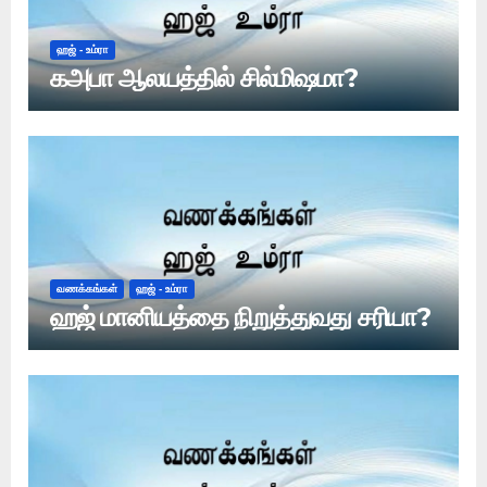
ஹஜ் - உம்ரா
கஅபா ஆலயத்தில் சில்மிஷமா?
வணக்கங்கள்
ஹஜ் - உம்ரா
ஹஜ் மானியத்தை நிறுத்துவது சரியா?