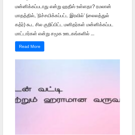
மன்னிக்கப்படாது என்று ஹதீஸ் உள்ளதா? ரமலான்
மாதத்தில், 'நிச்சயிக்கப்பட்ட இரவில்' (லைலத்துல்
கத்ர்) கூட சில குறிப்பிட்ட மனிதர்கள் மன்னிக்கப்பட
மாட்டார்கள் என்று சமூக ஊடகங்களில் ...
Read More