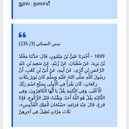
நூல் : நஸாயீ
سنن النسائي (3/ 235)
1699 – أَخْبَرَنَا عَلِيُّ بْنُ مَيْمُونٍ، قَالَ: حَدَّثَنَا مَخْلَدُ
بْنُ يَزِيدَ، عَنْ سُفْيَانَ، عَنْ زُبَيْدٍ، عَنْ سَعِيدِ بْنِ عَبْدِ
الرَّحْمَنِ بْنِ أَبْزَى، عَنْ أَبِيهِ، عَنْ أُبَيِّ بْنِ كَعْبٍ، أَنَّ
رَسُولَ اللَّهِ صَلَّى اللهُ عَلَيْهِ وَسَلَّمَ كَانَ يُوتِرُ بِثَلَاثِ
رَكَعَاتٍ، كَانَ يَقْرَأُ فِي الْأُولَى بِسَبِّحِ اسْمَ رَبِّكَ
الْأَعْلَى، وَفِي الثَّانِيَةِ بِقُلْ يَا أَيُّهَا الْكَافِرُونَ، وَفِي
الثَّالِثَةِ بِقُلْ هُوَ اللَّهُ أَحَدٌ، وَيَقْنُتُ قَبْلَ الرُّكُوعِ، فَإِذَا
فَرَغَ، قَالَ عِنْدَ فَرَاغِهِ: «سُبْحَانَ الْمَلِكِ الْقُدُّوسِ»،
ثَلَاثَ مَرَّاتٍ يُطِيلُ فِي آخِرِهِنَّ