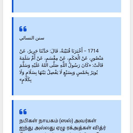
سنن النسائي
1714 – أَخْبَرَنَا قُتَيْبَةُ، قَالَ: حَدَّثَنَا جَرِيرٌ، عَنْ
مَنْصُورٍ، عَنْ الْحَكَمِ، عَنْ مِقْسَمٍ، عَنْ أُمِّ سَلَمَةَ
قَالَتْ: «كَانَ رَسُولُ اللَّهِ صَلَّى اللهُ عَلَيْهِ وَسَلَّمَ
يُوتِرُ بِخَمْسٍ وَبِسَبْعٍ لَا يَفْصِلُ بَيْنَهَا بِسَلَامٍ وَلَا
بِكَلَامٍ»
நபிகள் நாயகம் (ஸல்) அவர்கள்
ஐந்து அல்லது ஏழு ரக்அத்கள் வித்ர்