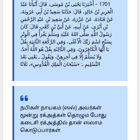
1701 – أَخْبَرَنَا يَحْيَى بْنُ مُوسَى، قَالَ: أَنْبَأَنَا عَبْدُ
الْعَزِيزِ بْنُ خَالِدٍ، قَالَ: حَدَّثَنَا سَعِيدُ بْنُ أَبِي عَرُوبَةَ،
عَنْ قَتَادَةَ، عَنْ عَزْرَةَ، عَنْ سَعِيدِ بْنِ عَبْدِ الرَّحْمَنِ
بْنِ أَبْزَى، عَنْ أَبِيهِ، عَنْ أُبَيِّ بْنِ كَعْبٍ قَالَ: كَانَ
رَسُولُ اللَّهِ صَلَّى اللهُ عَلَيْهِ وَسَلَّمَ يَقْرَأُ فِي الْوِتْرِ
بِسَبِّحِ اسْمَ رَبِّكَ الْأَعْلَى، وَفِي الرَّكْعَةِ الثَّانِيَةِ بِقُلْ
يَا أَيُّهَا الْكَافِرُونَ، وَفِي الثَّالِثَةِ بِقُلْ هُوَ اللَّهُ أَحَدٌ،
وَلَا يُسَلِّمُ إِلَّا فِي آخِرِهِنَّ، وَيَقُولُ ـ يَعْنِي بَعْدَ
التَّسْلِيمِ ـ: «سُبْحَانَ الْمَلِكِ الْقُدُّوسِ»، ثَلَاثًا
நபிகள் நாயகம் (ஸல்) அவர்கள்
மூன்று ரக்அத்கள் தொழும் போது
கடைசி ரக்அத்தில் தான் ஸலாம்
கொடுப்பார்கள்