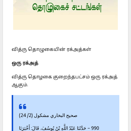
வித்ரு தொழுகையின் ரக்அத்கள்
ஒரு ரக்அத்
வித்ரு தொழகை குறைந்தபட்சம் ஒரு ரக்அத்
ஆகும்.
صحيح البخاري مشكول (2/ 24)
990 – حَدَّثَنَا عَبْدُ اللَّهِ بْنُ يُوسُفَ، قَالَ: أَخْبَرَنَا