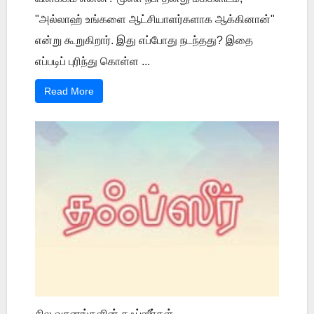
"அல்லாஹ் உங்களை ஆட்சியாளர்களாக ஆக்கினான்"
என்று கூறுகிறார். இது எப்போது நடந்தது? இதை
எப்படிப் புரிந்து கொள்ள ...
Read More
சில வசனங்களின் தஃப்ஸீர்கள்