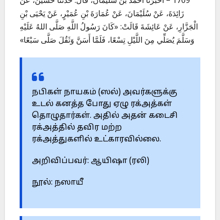
1709 – أَخْبَرَنَا أَحْمَدُ بْنُ سُلَيْمَانَ، قَالَ: حَدَّثَنَا حُسَيْنٌ، عَنْ
زَائِدَةَ، عَنْ سُلَيْمَانَ، عَنْ عُمَارَةَ بْنِ عُمَيْرٍ، عَنْ يَحْيَى بْنِ
الْجَزَّارِ، عَنْ عَائِشَةَ قَالَتْ: «كَانَ رَسُولُ اللَّهِ صَلَّى اللهُ عَلَيْهِ
وَسَلَّمَ يُصَلِّي مِنَ اللَّيْلِ تِسْعًا، فَلَمَّا أَسَنَّ وَثَقُلَ صَلَّى سَبْعًا»
நபிகள் நாயகம் (ஸல்) அவர்களுக்கு
உடல் கனத்த போது ஏழு ரக்அத்கள்
தொழுதார்கள். அதில் அதன் கடைசி
ரக்அத்தில் தவிர மற்ற
ரக்அத்துகளில் உட்காரவில்லை.
அறிவிப்பவர்: ஆயிஷா (ரலி)
நூல்: நஸாயீ