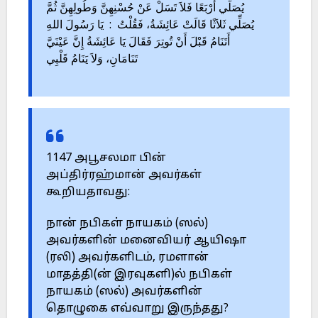
يُصَلِّي أَرْبَعًا فَلاَ تَسَلْ عَنْ حُسْنِهِنَّ وَطُولِهِنَّ ثُمَّ
يُصَلِّي ثَلاَثًا قَالَتْ عَائِشَةُ، فَقُلْتُ : يَا رَسُولَ اللهِ
أَتَنَامُ قَبْلَ أَنْ تُوتِرَ فَقَالَ يَا عَائِشَةُ إِنَّ عَيْنَيَّ
تَنَامَانِ، وَلاَ يَنَامُ قَلْبِي
1147 அபூசலமா பின்
அப்திர்ரஹ்மான் அவர்கள்
கூறியதாவது:
நான் நபிகள் நாயகம் (ஸல்)
அவர்களின் மனைவியர் ஆயிஷா
(ரலி) அவர்களிடம், ரமளான்
மாதத்தி(ன் இரவுகளி)ல் நபிகள்
நாயகம் (ஸல்) அவர்களின்
தொழுகை எவ்வாறு இருந்தது?