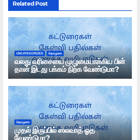
Related Post
UNCATEGORIZED
தொழுகை
வலது வரிசையை முழுமையாக்கிய பின்
தான் இடது பக்கம் நிற்க வேண்டுமா?
தொழுகை
முதல் இருப்பில் ஸலவாத் ஓத
வேண்டுமா?