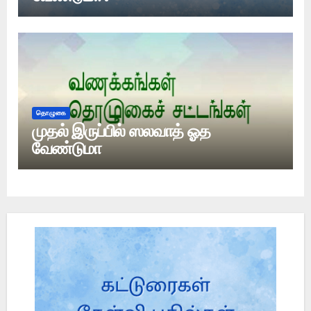
தொழுகை
முதல் இருப்பில் ஸலவாத் ஓத
வேண்டுமா