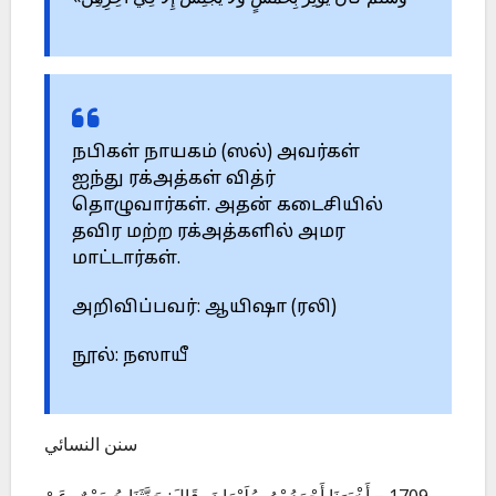
நபிகள் நாயகம் (ஸல்) அவர்கள்
ஐந்து ரக்அத்கள் வித்ர்
தொழுவார்கள். அதன் கடைசியில்
தவிர மற்ற ரக்அத்களில் அமர
மாட்டார்கள்.
அறிவிப்பவர்: ஆயிஷா (ரலி)
நூல்: நஸாயீ
سنن النسائي