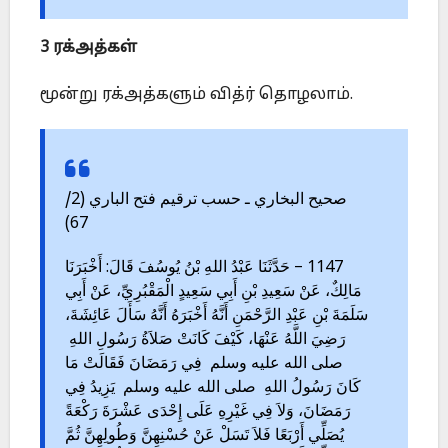
3 ரக்அத்கள்
மூன்று ரக்அத்களும் வித்ர் தொழலாம்.
صحيح البخاري ـ حسب ترقيم فتح الباري (2/
67)
1147 – حَدَّثَنَا عَبْدُ اللهِ بْنُ يُوسُفَ قَالَ: أَخْبَرَنَا
مَالِكٌ، عَنْ سَعِيدِ بْنِ أَبِي سَعِيدٍ الْمَقْبُرِيِّ، عَنْ أَبِي
سَلَمَةَ بْنِ عَبْدِ الرَّحْمَنِ أَنَّهُ أَخْبَرَهُ أَنَّهُ سَأَلَ عَائِشَةَ،
رَضِيَ اللَّهُ عَنْهَا، كَيْفَ كَانَتْ صَلاَةُ رَسُولِ اللهِ
صلى الله عليه وسلم فِي رَمَضَانَ فَقَالَتْ مَا
كَانَ رَسُولُ اللهِ صلى الله عليه وسلم يَزِيدُ فِي
رَمَضَانَ، وَلاَ فِي غَيْرِهِ عَلَى إِحْدَى عَشْرَةَ رَكْعَةً
يُصَلِّي أَرْبَعًا فَلاَ تَسَلْ عَنْ حُسْنِهِنَّ وَطُولِهِنَّ ثُمَّ