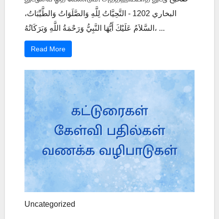
البخاري 1202 - التَّحِيَّاتُ لِلَّهِ وَالصَّلَوَاتُ وَالطَّيِّبَاتُ،
السَّلاَمُ عَلَيْكَ أَيُّهَا النَّبِيُّ وَرَحْمَةُ اللَّهِ وَبَرَكَاتُهُ، ...
Read More
Uncategorized