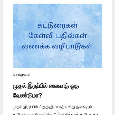
தொழுகை
முதல் இருப்பில் ஸலவாத் ஓத
வேண்டுமா?
முதல் இருப்பில் அத்தஹிய்யாத் என்று துவங்கும்
துஆவை ஓத வேண்டும். அத்தஹிய்யாத் துஆ صحيح