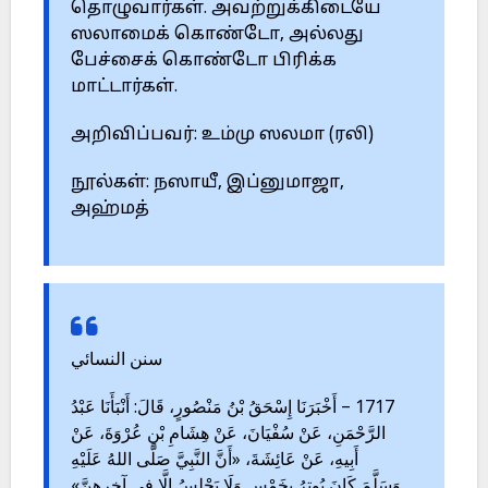
தொழுவார்கள். அவற்றுக்கிடையே
ஸலாமைக் கொண்டோ, அல்லது
பேச்சைக் கொண்டோ பிரிக்க
மாட்டார்கள்.
அறிவிப்பவர்: உம்மு ஸலமா (ரலி)
நூல்கள்: நஸாயீ, இப்னுமாஜா,
அஹ்மத்
سنن النسائي
1717 – أَخْبَرَنَا إِسْحَقُ بْنُ مَنْصُورٍ، قَالَ: أَنْبَأَنَا عَبْدُ
الرَّحْمَنِ، عَنْ سُفْيَانَ، عَنْ هِشَامِ بْنِ عُرْوَةَ، عَنْ
أَبِيهِ، عَنْ عَائِشَةَ، «أَنَّ النَّبِيَّ صَلَّى اللهُ عَلَيْهِ
وَسَلَّمَ كَانَ يُوتِرُ بِخَمْسٍ وَلَا يَجْلِسُ إِلَّا فِي آخِرِهِنَّ»