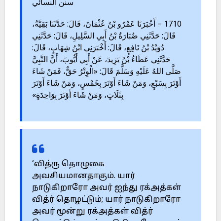
سنن النسائي
1710 – أَخْبَرَنَا عَمْرُو بْنُ عُثْمَانَ، قَالَ: حَدَّثَنَا بَقِيَّةُ،
قَالَ: حَدَّثَنِي ضُبَارَةُ بْنُ أَبِي السَّلِيلِ، قَالَ: حَدَّثَنِي
دُوَيْدُ بْنُ نَافِعٍ، قَالَ: أَخْبَرَنِي ابْنُ شِهَابٍ، قَالَ:
حَدَّثَنِي عَطَاءُ بْنُ يَزِيدَ، عَنْ أَبِي أَيُّوبَ، أَنَّ النَّبِيَّ
صَلَّى اللهُ عَلَيْهِ وَسَلَّمَ قَالَ: «الْوِتْرُ حَقٌّ، فَمَنْ شَاءَ
أَوْتَرَ بِسَبْعٍ، وَمَنْ شَاءَ أَوْتَرَ بِخَمْسٍ، وَمَنْ شَاءَ أَوْتَرَ
بِثَلَاثٍ، وَمَنْ شَاءَ أَوْتَرَ بِوَاحِدَةٍ»
‘வித்ரு தொழுகை
அவசியமானதாகும். யார்
நாடுகிறாரோ அவர் ஐந்து ரக்அத்கள்
வித்ர் தொழட்டும்; யார் நாடுகிறாரோ
அவர் மூன்று ரக்அத்கள் வித்ர்