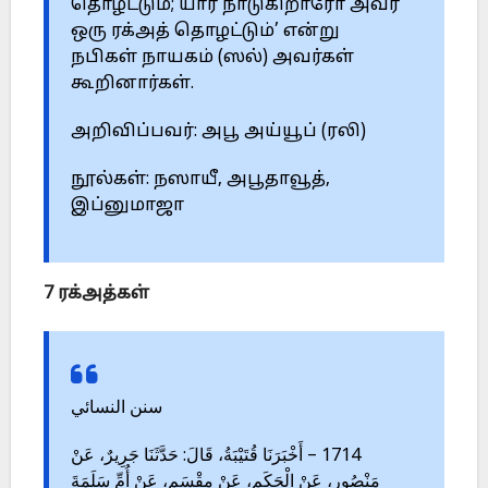
தொழட்டும்; யார் நாடுகிறாரோ அவர்
ஒரு ரக்அத் தொழட்டும்’ என்று
நபிகள் நாயகம் (ஸல்) அவர்கள்
கூறினார்கள்.
அறிவிப்பவர்: அபூ அய்யூப் (ரலி)
நூல்கள்: நஸாயீ, அபூதாவூத்,
இப்னுமாஜா
7 ரக்அத்கள்
سنن النسائي
1714 – أَخْبَرَنَا قُتَيْبَةُ، قَالَ: حَدَّثَنَا جَرِيرٌ، عَنْ
مَنْصُورٍ، عَنْ الْحَكَمِ، عَنْ مِقْسَمٍ، عَنْ أُمِّ سَلَمَةَ