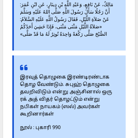
مَالِكٌ، عَنْ نَافِعٍ، وَعَبْدِ اللَّهِ بْنِ دِينَارٍ، عَنِ ابْنِ عُمَرَ:
أَنَّ رَجُلًا سَأَلَ رَسُولَ اللَّهِ صَلَّى اللهُ عَلَيْهِ وَسَلَّمَ
عَنْ صَلاَةِ اللَّيْلِ، فَقَالَ رَسُولُ اللَّهِ عَلَيْهِ السَّلاَمُ:
«صَلاَةُ اللَّيْلِ مَثْنَى مَثْنَى، فَإِذَا خَشِيَ أَحَدُكُمُ
الصُّبْحَ صَلَّى رَكْعَةً وَاحِدَةً تُوتِرُ لَهُ مَا قَدْ صَلَّى»
இரவுத் தொழுகை இரண்டிரண்டாக
தொழ வேண்டும். சுபுஹ் தொழுகை
தவறிவிடும் என்று அஞ்சினால் ஒரு
ரக் அத் விதர் தொழட்டும் என்று
நபிகள் நாயகம் (ஸல்) அவர்கள்
கூறினார்கள்
நூல் : புகாரி 990