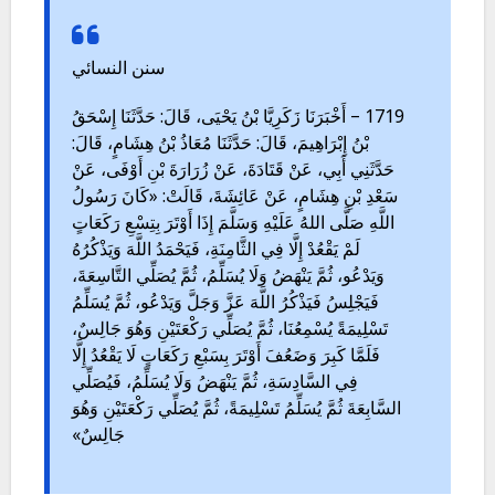
سنن النسائي
1719 – أَخْبَرَنَا زَكَرِيَّا بْنُ يَحْيَى، قَالَ: حَدَّثَنَا إِسْحَقُ
بْنُ إِبْرَاهِيمَ، قَالَ: حَدَّثَنَا مُعَاذُ بْنُ هِشَامٍ، قَالَ:
حَدَّثَنِي أَبِي، عَنْ قَتَادَةَ، عَنْ زُرَارَةَ بْنِ أَوْفَى، عَنْ
سَعْدِ بْنِ هِشَامٍ، عَنْ عَائِشَةَ، قَالَتْ: «كَانَ رَسُولُ
اللَّهِ صَلَّى اللهُ عَلَيْهِ وَسَلَّمَ إِذَا أَوْتَرَ بِتِسْعِ رَكَعَاتٍ
لَمْ يَقْعُدْ إِلَّا فِي الثَّامِنَةِ، فَيَحْمَدُ اللَّهَ وَيَذْكُرُهُ
وَيَدْعُو، ثُمَّ يَنْهَضُ وَلَا يُسَلِّمُ، ثُمَّ يُصَلِّي التَّاسِعَةَ،
فَيَجْلِسُ فَيَذْكُرُ اللَّهَ عَزَّ وَجَلَّ وَيَدْعُو، ثُمَّ يُسَلِّمُ
تَسْلِيمَةً يُسْمِعُنَا، ثُمَّ يُصَلِّي رَكْعَتَيْنِ وَهُوَ جَالِسٌ،
فَلَمَّا كَبِرَ وَضَعُفَ أَوْتَرَ بِسَبْعِ رَكَعَاتٍ لَا يَقْعُدُ إِلَّا
فِي السَّادِسَةِ، ثُمَّ يَنْهَضُ وَلَا يُسَلِّمُ، فَيُصَلِّي
السَّابِعَةَ ثُمَّ يُسَلِّمُ تَسْلِيمَةً، ثُمَّ يُصَلِّي رَكْعَتَيْنِ وَهُوَ
جَالِسٌ»