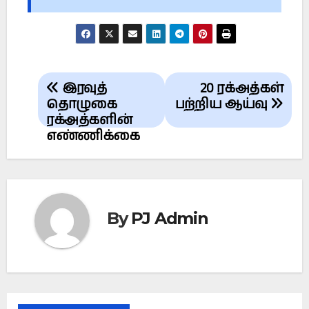
Post
இரவுத்
20 ரக்அத்கள்
navigation
தொழுகை
பற்றிய ஆய்வு
ரக்அத்களின்
எண்ணிக்கை
By
PJ Admin