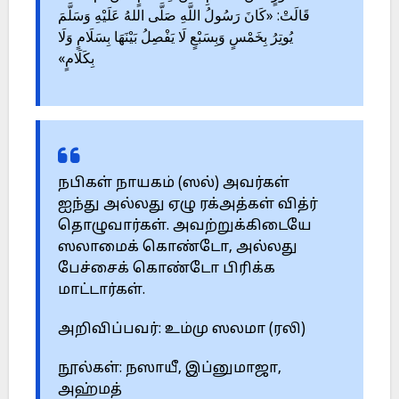
قَالَتْ: «كَانَ رَسُولُ اللَّهِ صَلَّى اللهُ عَلَيْهِ وَسَلَّمَ
يُوتِرُ بِخَمْسٍ وَبِسَبْعٍ لَا يَفْصِلُ بَيْنَهَا بِسَلَامٍ وَلَا
بِكَلَامٍ»
நபிகள் நாயகம் (ஸல்) அவர்கள்
ஐந்து அல்லது ஏழு ரக்அத்கள் வித்ர்
தொழுவார்கள். அவற்றுக்கிடையே
ஸலாமைக் கொண்டோ, அல்லது
பேச்சைக் கொண்டோ பிரிக்க
மாட்டார்கள்.
அறிவிப்பவர்: உம்மு ஸலமா (ரலி)
நூல்கள்: நஸாயீ, இப்னுமாஜா,
அஹ்மத்