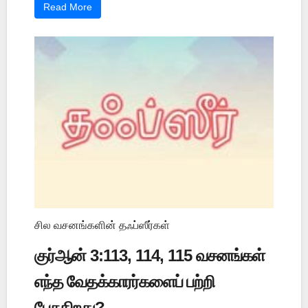
Read More
சில வசனங்களின் தஃப்ஸீர்கள்
குர்ஆன் 3:113, 114, 115 வசனங்கள்
எந்த வேதக்காரர்களைப் பற்றி
பேசுகிறது?