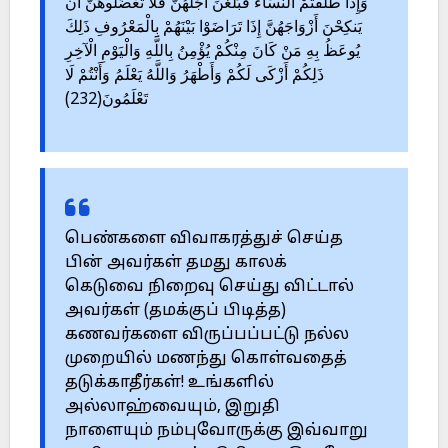
وَإِذَا طَلَّقْتُمْ النِّسَاءَ فَبَلَغْنَ أَجَلَهُنَّ فَلَا تَعْضُلُوهُنَّ أَنْ
يَنكِحْنَ أَزْوَاجَهُنَّ إِذَا تَرَاضَوْا بَيْنَهُمْ بِالْمَعْرُوفِ ذَلِكَ
يُوعَظُ بِهِ مَنْ كَانَ مِنْكُمْ يُؤْمِنُ بِاللَّهِ وَالْيَوْمِ الْآخِرِ
ذَلِكُمْ أَزْكَى لَكُمْ وَأَطْهَرُ وَاللَّهُ يَعْلَمُ وَأَنْتُمْ لَا
تَعْلَمُونَ(232)
பெண்களை விவாகரத்துச் செய்த
பின் அவர்கள் தமது காலக்
கெடுவை நிறைவு செய்து விட்டால்
அவர்கள் (தமக்குப் பிடித்த)
கணவர்களை விருப்பப்பட்டு நல்ல
முறையில் மணந்து கொள்வதைத்
தடுக்காதீர்கள்! உங்களில்
அல்லாஹ்வையும், இறுதி
நாளையும் நம்புவோருக்கு இவ்வாறு