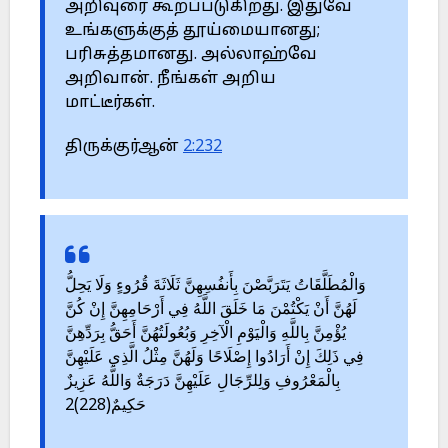
அறிவுரை கூறப்படுகிறது. இதுவே
உங்களுக்குத் தூய்மையானது;
பரிசுத்தமானது. அல்லாஹ்வே
அறிவான். நீங்கள் அறிய
மாட்டீர்கள்.
திருக்குர்ஆன்
2:232
وَالْمُطَلَّقَاتُ يَتَرَبَّصْنَ بِأَنفُسِهِنَّ ثَلَاثَةَ قُرُوءٍ وَلَا يَحِلُّ
لَهُنَّ أَنْ يَكْتُمْنَ مَا خَلَقَ اللَّهُ فِي أَرْحَامِهِنَّ إِنْ كُنَّ
يُؤْمِنَّ بِاللَّهِ وَالْيَوْمِ الْآخِرِ وَبُعُولَتُهُنَّ أَحَقُّ بِرَدِّهِنَّ
فِي ذَلِكَ إِنْ أَرَادُوا إِصْلَاحًا وَلَهُنَّ مِثْلُ الَّذِي عَلَيْهِنَّ
بِالْمَعْرُوفِ وَلِلرِّجَالِ عَلَيْهِنَّ دَرَجَةٌ وَاللَّهُ عَزِيزٌ
حَكِيمٌ(228)2