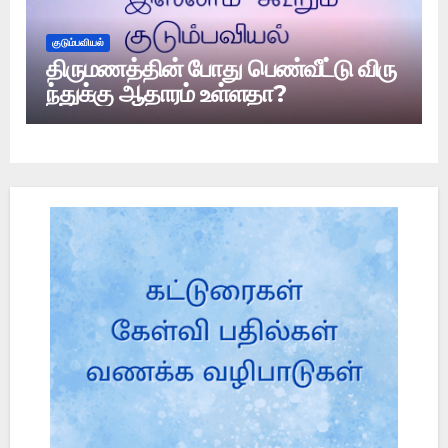
குடும்பவியல்
திருமணத்தின் போது பெண்வீட்டு விரு
ந்துக்கு ஆதாரம் உள்ளதா?