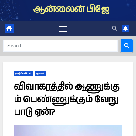
Skip
ஆன்லைன் பிஜே
to
content
குடும்பவியல்
தலாக்
விவாகரத்தில் ஆணுக்கு
ம் பெண்ணுக்கும் வேறு
பாடு ஏன்?