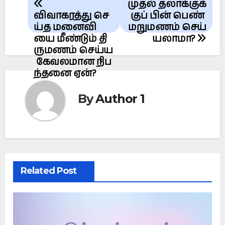
முதல் தலாக்குக்
navigation
விவாகரத்து செ
குப் பின் பெண்
ய்த மனைவி
மறுமணம் செய்
யை மீண்டும் தி
யலாமா?
ருமணம் செய்ய
கேவலமான நிப
ந்தனை ஏன்?
By
Author 1
Related Post