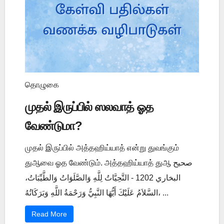
தொழுகை
முதல் இருப்பில் ஸலவாத் ஓத
வேண்டுமா?
முதல் இருப்பில் அத்தஹிய்யாத் என்று துவங்கும்
துஆவை ஓத வேண்டும். அத்தஹிய்யாத் துஆ صحيح
البخاري 1202 - التَّحِيَّاتُ لِلَّهِ وَالصَّلَوَاتُ وَالطَّيِّبَاتُ،
السَّلاَمُ عَلَيْكَ أَيُّهَا النَّبِيُّ وَرَحْمَةُ اللَّهِ وَبَرَكَاتُهُ، ...
Read More