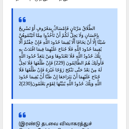
الطَّلَاقُ مَرَّتَانِ فَإِمْسَاكٌ بِمَعْرُوفٍ أَوْ تَسْرِيحٌ
بِإِحْسَانٍ وَلَا يَحِلُّ لَكُمْ أَنْ تَأْخُذُوا مِمَّا آتَيْتُمُوهُنَّ
شَيْئًا إِلَّا أَنْ يَخَافَا أَلَّا يُقِيمَا حُدُودَ اللَّهِ فَإِنْ خِفْتُمْ أَلَّا
يُقِيمَا حُدُودَ اللَّهِ فَلَا جُنَاحَ عَلَيْهِمَا فِيمَا افْتَدَتْ بِهِ
تِلْكَ حُدُودُ اللَّهِ فَلَا تَعْتَدُوهَا وَمَنْ يَتَعَدَّ حُدُودَ اللَّهِ
فَأُولَئِكَ هُمُ الظَّالِمُونَ (229) فَإِنْ طَلَّقَهَا فَلَا تَحِلُّ
لَهُ مِنْ بَعْدُ حَتَّى تَنْكِحَ زَوْجًا غَيْرَهُ فَإِنْ طَلَّقَهَا فَلَا
جُنَاحَ عَلَيْهِمَا أَنْ يَتَرَاجَعَا إِنْ ظَنَّا أَنْ يُقِيمَا حُدُودَ
اللَّهِ وَتِلْكَ حُدُودُ اللَّهِ يُبَيِّنُهَا لِقَوْمٍ يَعْلَمُونَ(230)2
(இரண்டு தடவை விவாகரத்துச்