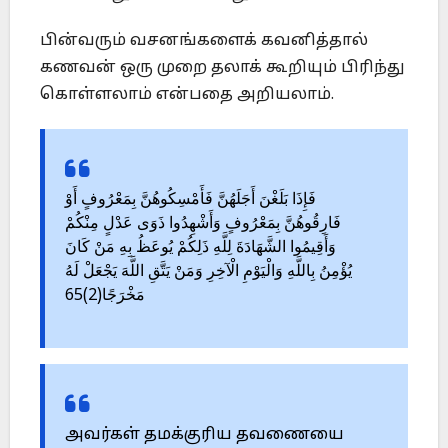
பின்வரும் வசனங்களைக் கவனித்தால்
கணவன் ஒரு முறை தலாக் கூறியும் பிரிந்து
கொள்ளலாம் என்பதை அறியலாம்.
فَإِذَا بَلَغْنَ أَجَلَهُنَّ فَأَمْسِكُوهُنَّ بِمَعْرُوفٍ أَوْ
فَارِقُوهُنَّ بِمَعْرُوفٍ وَأَشْهِدُوا ذَوَى عَدْلٍ مِنْكُمْ
وَأَقِيمُوا الشَّهَادَةَ لِلَّهِ ذَلِكُمْ يُوعَظُ بِهِ مَنْ كَانَ
يُؤْمِنُ بِاللَّهِ وَالْيَوْمِ الْآخِرِ وَمَنْ يَتَّقِ اللَّهَ يَجْعَلْ لَهُ
مَخْرَجًا(2)65
அவர்கள் தமக்குரிய தவணையை