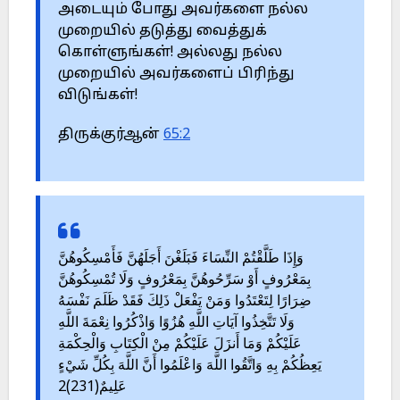
அடையும் போது அவர்களை நல்ல
முறையில் தடுத்து வைத்துக்
கொள்ளுங்கள்! அல்லது நல்ல
முறையில் அவர்களைப் பிரிந்து
விடுங்கள்!
திருக்குர்ஆன்
65:2
وَإِذَا طَلَّقْتُمْ النِّسَاءَ فَبَلَغْنَ أَجَلَهُنَّ فَأَمْسِكُوهُنَّ
بِمَعْرُوفٍ أَوْ سَرِّحُوهُنَّ بِمَعْرُوفٍ وَلَا تُمْسِكُوهُنَّ
ضِرَارًا لِتَعْتَدُوا وَمَنْ يَفْعَلْ ذَلِكَ فَقَدْ ظَلَمَ نَفْسَهُ
وَلَا تَتَّخِذُوا آيَاتِ اللَّهِ هُزُوًا وَاذْكُرُوا نِعْمَةَ اللَّهِ
عَلَيْكُمْ وَمَا أَنزَلَ عَلَيْكُمْ مِنْ الْكِتَابِ وَالْحِكْمَةِ
يَعِظُكُمْ بِهِ وَاتَّقُوا اللَّهَ وَاعْلَمُوا أَنَّ اللَّهَ بِكُلِّ شَيْءٍ
عَلِيمٌ(231)2