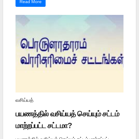
Read More
வசிய்யத்
பயணத்தில் வசிய்யத் செய்யும் சட்டம்
மாற்றப்பட்ட சட்டமா?