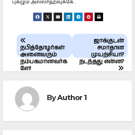
புகழும் அல்லாஹ்வுக்கே .
Post
ஜாக்குடன்
navigation
நபித்தோழர்கள்
சமாதான
அனைவரும்
முயற்சியா?
நம்பகமானவர்க
நடந்தது என்ன?
ளே!
By
Author 1