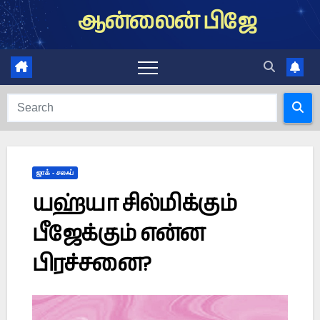
Skip
ஆன்லைன் பிஜே
to
content
ஜாக் - சலஃப்
யஹ்யா சில்மிக்கும்
பீஜேக்கும் என்ன
பிரச்சனை?