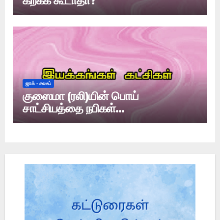
கற்கக் கூடாதா?
ஜாக் - சலஃப்
குஸைமா (ரலி)யின் பொய்
சாட்சியத்தை நபிகள்
அங்கீகரித்தார்களா?