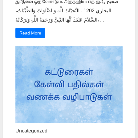
துஆவை ஓத வேண்டும். அத்தஹிய்யாத் துஆ صحيح
البخاري 1202 - التَّحِيَّاتُ لِلَّهِ وَالصَّلَوَاتُ وَالطَّيِّبَاتُ،
السَّلاَمُ عَلَيْكَ أَيُّهَا النَّبِيُّ وَرَحْمَةُ اللَّهِ وَبَرَكَاتُهُ، ...
Read More
Uncategorized