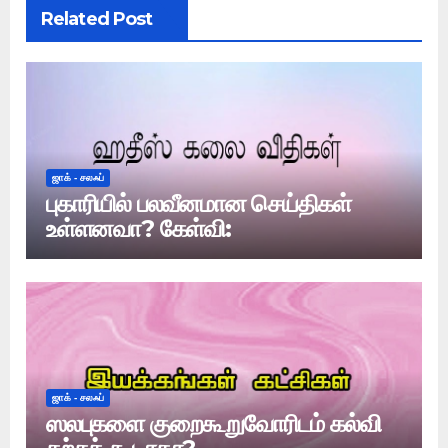
Related Post
ஜாக் - சலஃப்
புகாரியில் பலவீனமான செய்திகள்
உள்ளனவா? கேள்வி:
ஜாக் - சலஃப்
ஸலபுகளை குறைகூறுவோரிடம் கல்வி