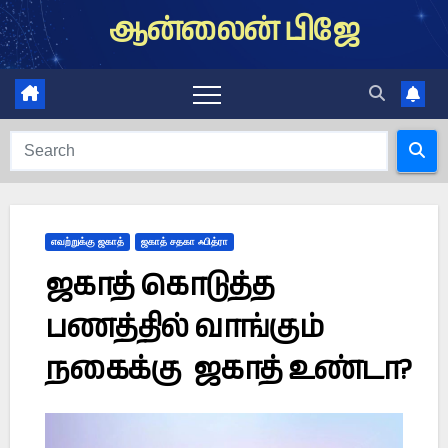
Skip
ஆன்லைன் பிஜே
to
content
எவற்றுக்கு ஜகாத்
ஜகாத் சதகா ஃபித்ரா
ஜகாத் கொடுத்த
பணத்தில் வாங்கும்
நகைக்கு ஜகாத் உண்டா?