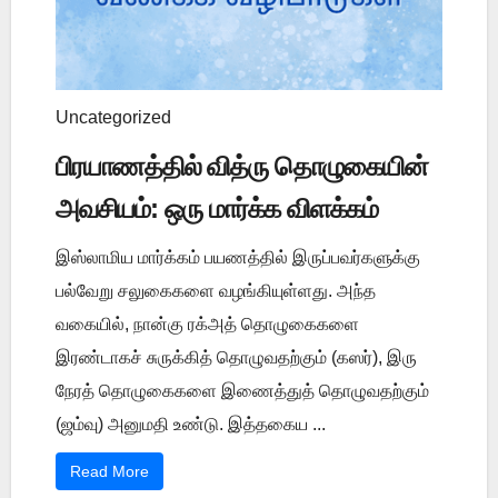
Uncategorized
பிரயாணத்தில் வித்ரு தொழுகையின்
அவசியம்: ஒரு மார்க்க விளக்கம்
இஸ்லாமிய மார்க்கம் பயணத்தில் இருப்பவர்களுக்கு
பல்வேறு சலுகைகளை வழங்கியுள்ளது. அந்த
வகையில், நான்கு ரக்அத் தொழுகைகளை
இரண்டாகச் சுருக்கித் தொழுவதற்கும் (கஸர்), இரு
நேரத் தொழுகைகளை இணைத்துத் தொழுவதற்கும்
(ஜம்வு) அனுமதி உண்டு. இத்தகைய ...
Read More