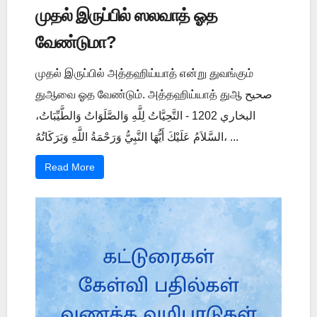
முதல் இருப்பில் ஸலவாத் ஓத
வேண்டுமா?
முதல் இருப்பில் அத்தஹிய்யாத் என்று துவங்கும்
துஆவை ஓத வேண்டும். அத்தஹிய்யாத் துஆ صحيح
البخاري 1202 - التَّحِيَّاتُ لِلَّهِ وَالصَّلَوَاتُ وَالطَّيِّبَاتُ،
السَّلاَمُ عَلَيْكَ أَيُّهَا النَّبِيُّ وَرَحْمَةُ اللَّهِ وَبَرَكَاتُهُ، ...
Read More