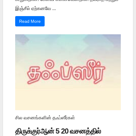
இஞ்சீல் ஏற்கனவே ...
Read More
சில வசனங்களின் தஃப்ஸீர்கள்
திருக்குர்ஆன் 5 20 வசனத்தில்