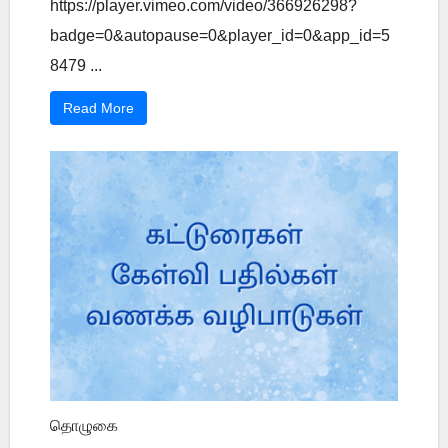
https://player.vimeo.com/video/366926298?
badge=0&autopause=0&player_id=0&app_id=5
8479 ...
Read More
தொழுகை