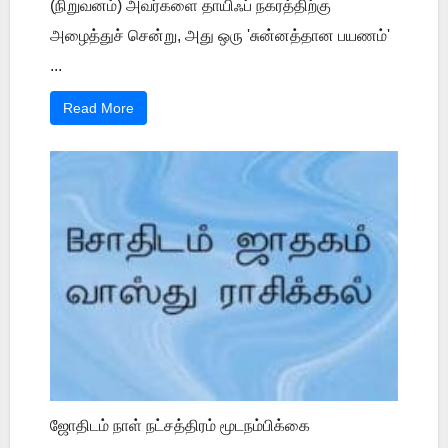
(நிறுவனம்) அவர்களை தாயிஃப் நகரத்திற்கு
அழைத்துச் சென்று, அது ஒரு 'சுன்னத்தான பயணம்'
...
Read More
ஜோதிடம் நாள் நட்சத்திரம் மூடநம்பிக்கை