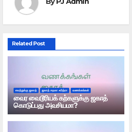
By
PJ Admin
Related Post
எவற்றுக்கு ஜகாத்
ஜகாத் சதகா ஃபித்ரா
வணக்கங்கள்
வைர வைடூரியக் கற்களுக்கு ஜகாத்
கொடுப்பது அவசியமா?