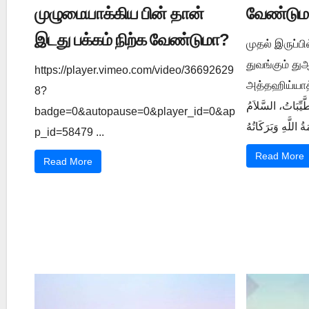
முழுமையாக்கிய பின் தான்
வேண்டும
இடது பக்கம் நிற்க வேண்டுமா?
முதல் இருப்ப
துவங்கும் த
https://player.vimeo.com/video/36692629
அத்தஹிய்யாத் துஆ ي 1202
8?
َّيِّبَاتُ، السَّلاَمُ
badge=0&autopause=0&player_id=0&ap
p_id=58479 ...
Read More
Read More