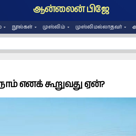
ஆன்லைன் பிஜே
ை
நூல்கள்
முஸ்லிம்
முஸ்லிமல்லாதவர்
அ
ம் எனக் கூறுவது ஏன்?