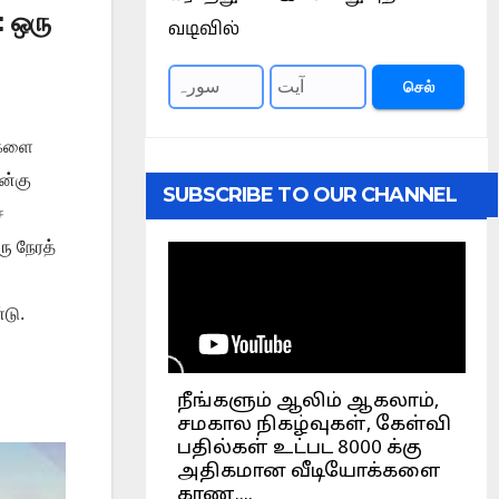
 ஒரு
வடிவில்
செல்
ைகளை
ன்கு
SUBSCRIBE TO OUR CHANNEL
்
ரு நேரத்
டு.