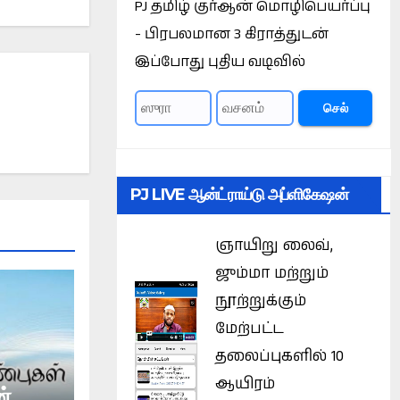
PJ தமிழ் குர்ஆன் மொழிபெயர்ப்பு
- பிரபலமான 3 கிராத்துடன்
இப்போது புதிய வடிவில்
செல்
PJ LIVE ஆன்ட்ராய்டு அப்ளிகேஷன்
ஞாயிறு லைவ்,
ஜும்மா மற்றும்
நூற்றுக்கும்
மேற்பட்ட
தலைப்புகளில் 10
ஆயிரம்
்