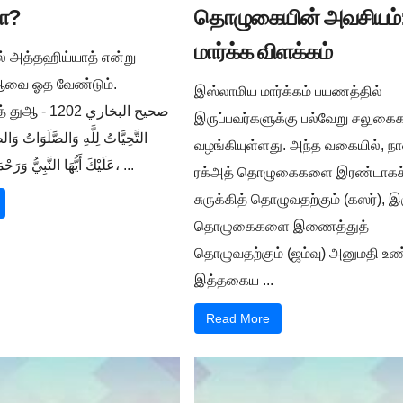
ா?
தொழுகையின் அவசியம்:
மார்க்க விளக்கம்
ில் அத்தஹிய்யாத் என்று
ுஆவை ஓத வேண்டும்.
இஸ்லாமிய மார்க்கம் பயணத்தில்
صحيح البخار -
இருப்பவர்களுக்கு பல்வேறு சலுக
التَّحِيَّاتُ لِلَّهِ وَالصَّلَوَاتُ وَالط
வழங்கியுள்ளது. அந்த வகையில், நா
عَلَيْكَ أَيُّهَا النَّبِيُّ وَرَحْمَةُ اللَّهِ وَبَرَكَاتُهُ، ...
ரக்அத் தொழுகைகளை இரண்டாகச
சுருக்கித் தொழுவதற்கும் (கஸர்), இ
தொழுகைகளை இணைத்துத்
தொழுவதற்கும் (ஜம்வு) அனுமதி உண்
இத்தகைய ...
Read More