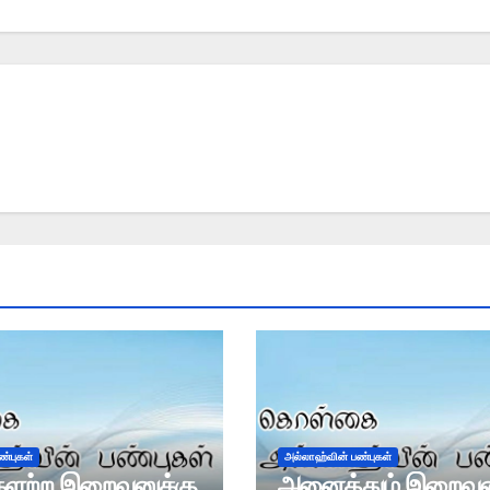
ண்புகள்
அல்லாஹ்வின் பண்புகள்
ளற்ற இறைவனுக்கு
அனைத்தும் இறைவன