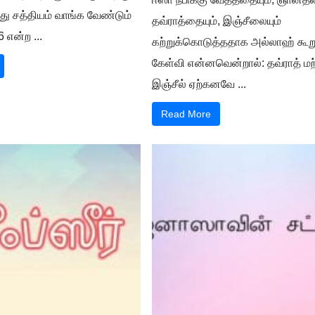
்து சத்தியம் வாங்க வேண்டும்
தவ்ராத்தையும், இஞ்சீலையும்
 என்ற ...
கற்றுக்கொடுத்ததாக அல்லாஹ் கூறு
கேள்வி என்னவென்றால்: தவ்ராத் மற்
இஞ்சீல் ஏற்கனவே ...
Read More