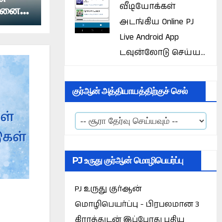
வீடியோக்கள்
வனைத்
யாயம்?
அடங்கிய Online PJ
Live Android App
டவுன்லோடு செய்ய...
குர்ஆன் அத்தியாயத்திற்குச் செல்
PJ உருது குர்ஆன் மொழிபெயர்ப்பு
PJ உருது குர்ஆன்
மொழிபெயர்ப்பு - பிரபலமான 3
கிராத்துடன் இப்போது புதிய