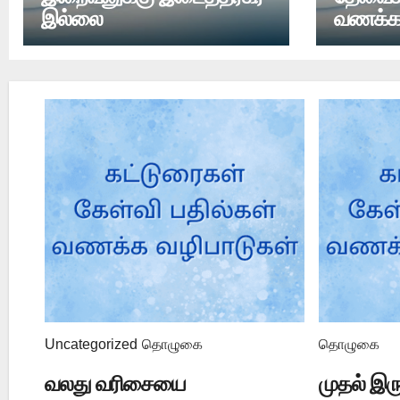
இல்லை
வணக்க 
Uncategorized
தொழுகை
தொழுகை
வலது வரிசையை
முதல் இர