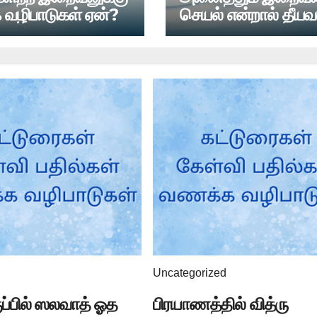
வழிபாடுகள் ஏன்?
செயல் என்றால் தீய
தண்டிப்பது என்ன நி
Uncategorized
ுப்பில் ஸலவாத் ஓத
பிரயாணத்தில் வித்ரு