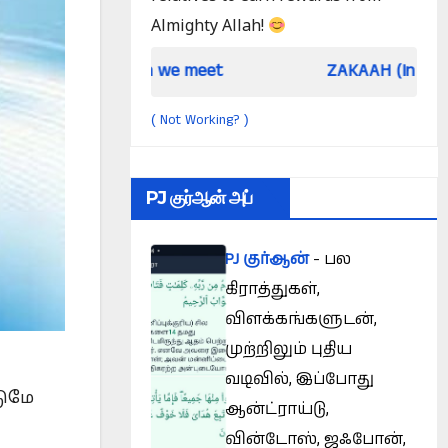
Almighty Allah!
hen we meet
ZAKAAH (In the light of Qur an 
Not Working?
(
)
PJ குர்ஆன் அப்
PJ குர்ஆன்
- பல
கிராத்துகள்,
விளக்கங்களுடன்,
முற்றிலும் புதிய
வடிவில், இப்போது
டுமே
ஆன்ட்ராய்டு,
வின்டோஸ், ஜஃபோன்,