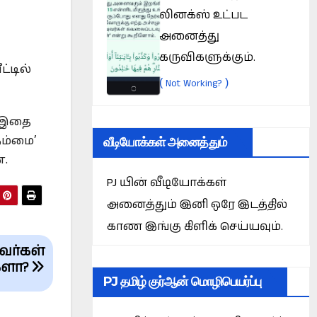
லினக்ஸ் உட்பட
அனைத்து
கருவிகளுக்கும்.
்டில்
(
)
Not Working?
. இதை
வீடியோக்கள் அனைத்தும்
நம்மை’
ன.
PJ யின் வீடியோக்கள்
அனைத்தும் இனி ஒரே இடத்தில்
காண இங்கு கிளிக் செய்யவும்.
வர்கள்
களா?
PJ தமிழ் குர்ஆன் மொழிபெயர்ப்பு