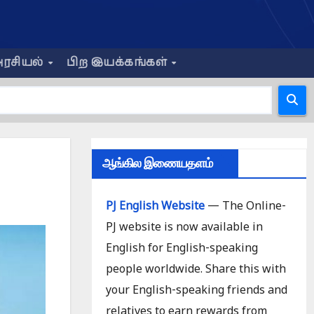
ரசியல்
பிற இயக்கங்கள்
ஆங்கில இணையதளம்
PJ English Website
— The Online-
PJ website is now available in
English for English-speaking
people worldwide. Share this with
your English-speaking friends and
relatives to earn rewards from