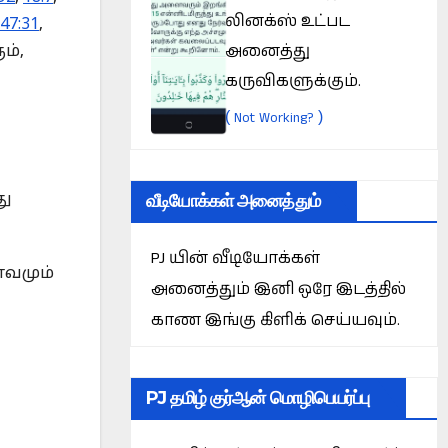
லினக்ஸ் உட்பட
47:31
,
அனைத்து
ம்,
கருவிகளுக்கும்.
(
)
Not Working?
வீடியோக்கள் அனைத்தும்
து
PJ யின் வீடியோக்கள்
ாவமும்
அனைத்தும் இனி ஒரே இடத்தில்
காண இங்கு கிளிக் செய்யவும்.
PJ தமிழ் குர்ஆன் மொழிபெயர்ப்பு