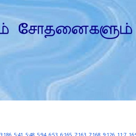
Is Prophet Muhammad superior to Jesus?
3:186
,
5:41
,
5:48
,
5:94
,
6:53
,
6:165
,
7:163
,
7:168
,
9:126
,
11:7
,
16: