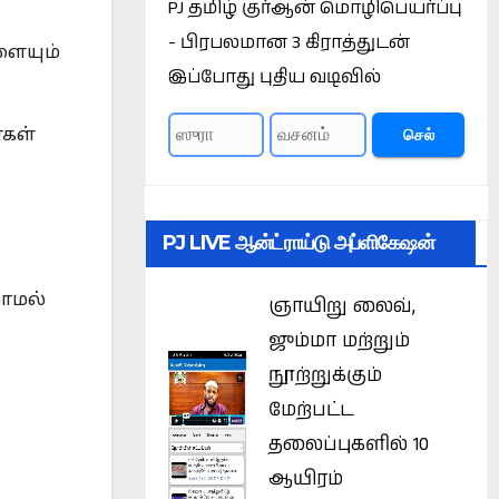
PJ தமிழ் குர்ஆன் மொழிபெயர்ப்பு
- பிரபலமான 3 கிராத்துடன்
ளையும்
இப்போது புதிய வடிவில்
்கள்
செல்
PJ LIVE ஆன்ட்ராய்டு அப்ளிகேஷன்
லாமல்
ஞாயிறு லைவ்,
ஜும்மா மற்றும்
நூற்றுக்கும்
மேற்பட்ட
தலைப்புகளில் 10
ஆயிரம்