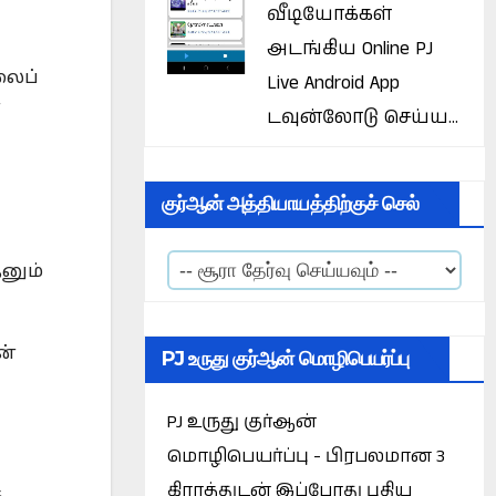
வீடியோக்கள்
அடங்கிய Online PJ
லைப்
Live Android App
்
டவுன்லோடு செய்ய...
குர்ஆன் அத்தியாயத்திற்குச் செல்
னும்
ன்
PJ உருது குர்ஆன் மொழிபெயர்ப்பு
PJ உருது குர்ஆன்
மொழிபெயர்ப்பு - பிரபலமான 3
கிராத்துடன் இப்போது புதிய