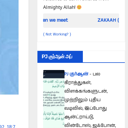
Almighty Allah!
When we meet
ZAKAAH (In the light of Qu
Not Working?
(
)
PJ குர்ஆன் அப்
PJ குர்ஆன்
- பல
கிராத்துகள்,
விளக்கங்களுடன்,
முற்றிலும் புதிய
வடிவில், இப்போது
ஆன்ட்ராய்டு,
வின்டோஸ், ஜஃபோன்,
92
,
18:7
,