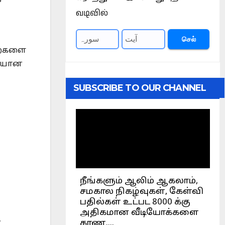
்
வடிவில்
செல்
றைகளை
தியான
SUBSCRIBE TO OUR CHANNEL
,