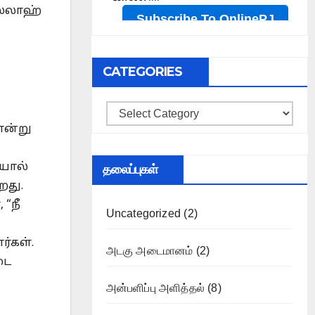
ல்லாஹ்
CATEGORIES
Categories
என்று
ோயால்
தலைப்புகள்
றது.
 “நீ
Uncategorized
(2)
ர்கள்.
அடகு அடைமானம்
(2)
டை
அன்பளிப்பு அளித்தல்
(8)
்