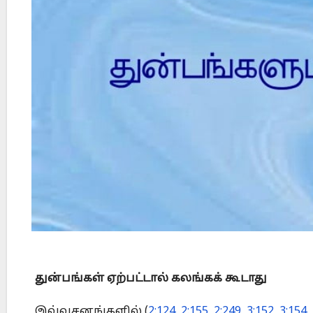
Did Jesus Resurrect on Sunday or Monday?
துன்பங்கள் ஏற்பட்டால் கலங்கக் கூடாது
இவ்வசனங்களில் (
2:124
,
2:155
,
2:249
,
3:152
,
3:154
,