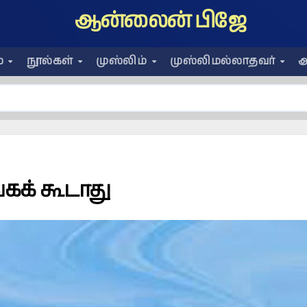
ஆன்லைன் பிஜே
ை
நூல்கள்
முஸ்லிம்
முஸ்லிமல்லாதவர்
அ
்கக் கூடாது