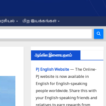
ரசியல்
பிற இயக்கங்கள்
ஆங்கில இணையதளம்
PJ English Website
— The Online-
PJ website is now available in
English for English-speaking
people worldwide. Share this with
your English-speaking friends and
relatives to earn rewards from