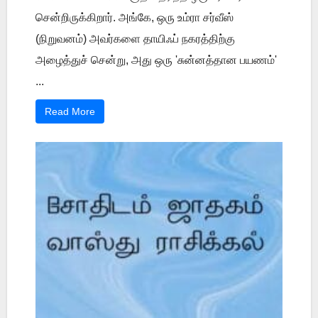
சென்றிருக்கிறார். அங்கே, ஒரு உம்ரா சர்வீஸ்
(நிறுவனம்) அவர்களை தாயிஃப் நகரத்திற்கு
அழைத்துச் சென்று, அது ஒரு 'சுன்னத்தான பயணம்'
...
Read More