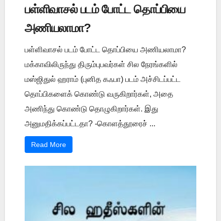
பள்ளிவாசல் படம் போட்ட தொப்பியை
அணியலாமா?
பள்ளிவாசல் படம் போட்ட தொப்பியை அணியலாமா?
மக்காவிலிருந்து திரும்புபவர்கள் சில நேரங்களில்
மஸ்ஜிதுல் ஹராம் (புனித கஃபா) படம் அச்சிடப்பட்ட
தொப்பிகளைக் கொண்டு வருகிறார்கள், அதை
அணிந்து கொண்டு தொழுகிறார்கள். இது
அனுமதிக்கப்பட்டதா? -கொளத்தூரைச் ...
Read More