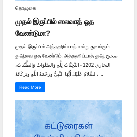
தொழுகை
முதல் இருப்பில் ஸலவாத் ஓத
வேண்டுமா?
முதல் இருப்பில் அத்தஹிய்யாத் என்று துவங்கும்
துஆவை ஓத வேண்டும். அத்தஹிய்யாத் துஆ صحيح
البخاري 1202 - التَّحِيَّاتُ لِلَّهِ وَالصَّلَوَاتُ وَالطَّيِّبَاتُ،
السَّلاَمُ عَلَيْكَ أَيُّهَا النَّبِيُّ وَرَحْمَةُ اللَّهِ وَبَرَكَاتُهُ، ...
Read More