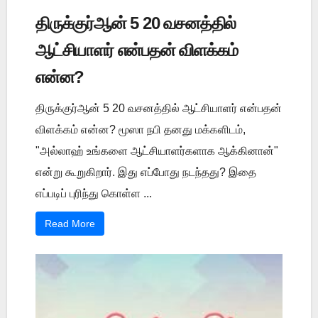
திருக்குர்ஆன் 5 20 வசனத்தில்
ஆட்சியாளர் என்பதன் விளக்கம்
என்ன?
திருக்குர்ஆன் 5 20 வசனத்தில் ஆட்சியாளர் என்பதன்
விளக்கம் என்ன? மூஸா நபி தனது மக்களிடம்,
"அல்லாஹ் உங்களை ஆட்சியாளர்களாக ஆக்கினான்"
என்று கூறுகிறார். இது எப்போது நடந்தது? இதை
எப்படிப் புரிந்து கொள்ள ...
Read More