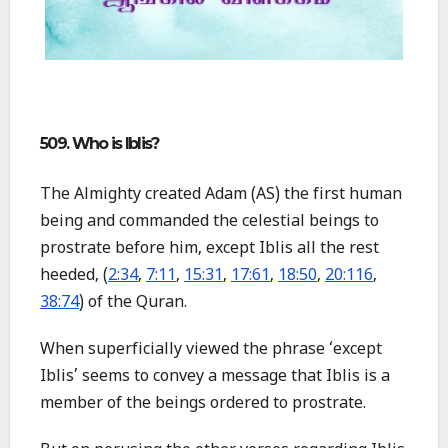
509. Who is Iblis?
The Almighty created Adam (AS) the first human
being and commanded the celestial beings to
prostrate before him, except Iblis all the rest
heeded, (
2:34
,
7:11
,
15:31
,
17:61
,
18:50
,
20:116
,
38:74
) of the Quran.
When superficially viewed the phrase ‘except
Iblis’ seems to convey a message that Iblis is a
member of the beings ordered to prostrate.