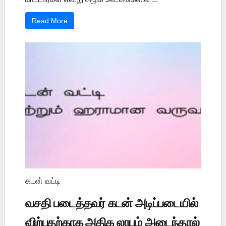
Read More
கடன் வட்டி
வசதி படைத்தவர் கடன் அடிப்படையில்
விற்பதற்காக அதிக லாபம் அடைந்தால்