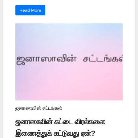
Read More
ஜனாஸாவின் சட்டங்கள்
ஜனாஸாவின் கட்டை விரல்களை
இணைத்துக் கட்டுவது ஏன்?