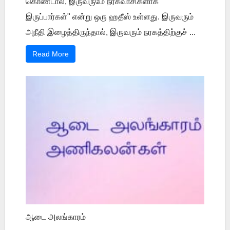
கொண்டால், இருவருமே நரகவாசிகளாக
இருப்பார்கள்" என்று ஒரு ஹதீஸ் உள்ளது. இருவரும்
அநீதி இழைத்திருந்தால், இருவரும் நரகத்திற்குச் ...
Read More
ஆடை அலங்காரம்