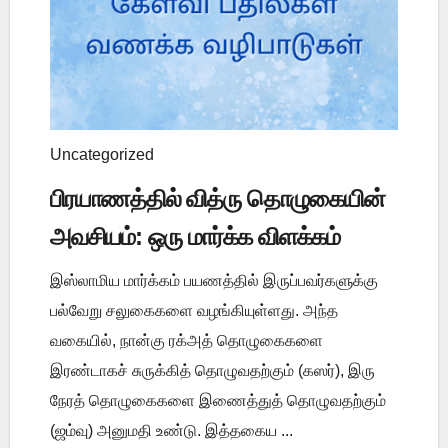
Uncategorized
பிரயாணத்தில் வித்ரு தொழுகையின்
அவசியம்: ஒரு மார்க்க விளக்கம்
இஸ்லாமிய மார்க்கம் பயணத்தில் இருப்பவர்களுக்கு
பல்வேறு சலுகைகளை வழங்கியுள்ளது. அந்த
வகையில், நான்கு ரக்அத் தொழுகைகளை
இரண்டாகச் சுருக்கித் தொழுவதற்கும் (கஸர்), இரு
நேரத் தொழுகைகளை இணைத்துத் தொழுவதற்கும்
(ஜம்வு) அனுமதி உண்டு. இத்தகைய ...