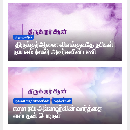
திருக்குர்ஆன்
திருக்குர்ஆனை விளக்குவதே நபிகள்
நாயகம் (ஸல்) அவர்களின் பணி
குர்ஆன் தமிழ் விளக்கங்கள்
திருக்குர்ஆன்
ஈஸா நபி அல்லாஹ்வின் வார்த்தை
என்பதன் பொருள்