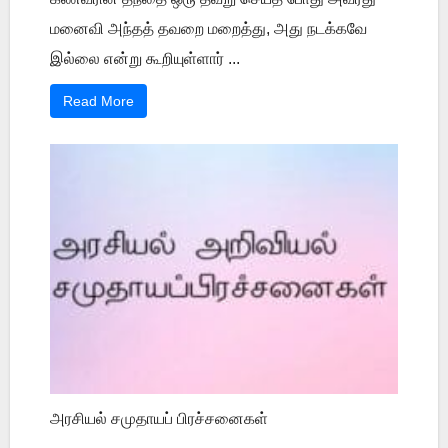
மனைவி அந்தத் தவறை மறைத்து, அது நடக்கவே
இல்லை என்று கூறியுள்ளார் ...
Read More
அரசியல் சமுதாயப் பிரச்சனைகள்