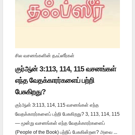
சில வசனங்களின் தஃப்ஸீர்கள்
குர்ஆன் 3:113, 114, 115 வசனங்கள்
எந்த வேதக்காரர்களைப் பற்றி
பேசுகிறது?
குர்ஆன் 3:113, 114, 115 வசனங்கள் எந்த
வேதக்காரர்களைப் பற்றி பேசுகிறது? 3, 113, 114, 115
— மூன்று வசனங்கள் எந்த வேதக்காரர்களைப்
(People of the Book) பற்றிப் பேசுகின்றன? அவை ...