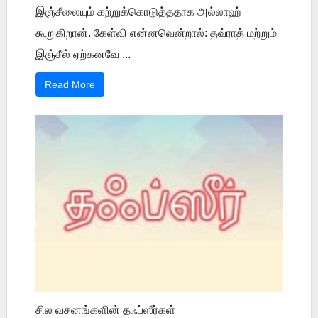
இஞ்சீலையும் கற்றுக்கொடுத்ததாக அல்லாஹ்
கூறுகிறான். கேள்வி என்னவென்றால்: தவ்ராத் மற்றும்
இஞ்சீல் ஏற்கனவே ...
Read More
சில வசனங்களின் தஃப்ஸீர்கள்