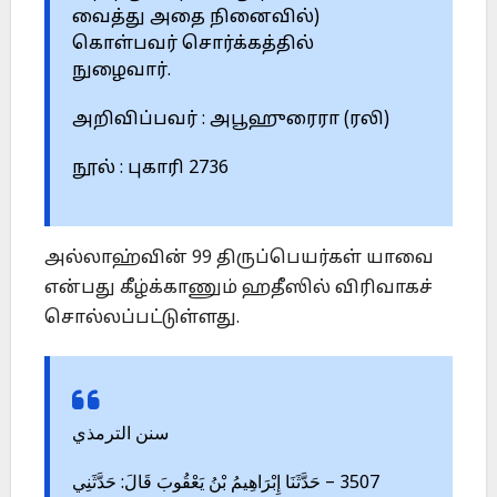
வைத்து அதை நினைவில்)
கொள்பவர் சொர்க்கத்தில்
நுழைவார்.
அறிவிப்பவர் : அபூஹுரைரா (ரலி)
நூல் : புகாரி 2736
அல்லாஹ்வின் 99 திருப்பெயர்கள் யாவை
என்பது கீழ்க்காணும் ஹதீஸில் விரிவாகச்
சொல்லப்பட்டுள்ளது.
سنن الترمذي
3507 – حَدَّثَنَا إِبْرَاهِيمُ بْنُ يَعْقُوبَ قَالَ: حَدَّثَنِي