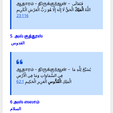
ஆதாரம் – திருக்குர்ஆன் – فَتَعَالَى
اللَّهُ
الْمَلِكُ
الْحَقُّ لَا إِلَهَ إِلَّا هُوَ رَبُّ الْعَرْشِ الْكَرِيمِ
23:116
5 அல் குத்தூஸ்
القدوس
ஆதாரம் – திருக்குர்ஆன் – يُسَبِّحُ لِلَّهِ مَا
فِي السَّمَاوَاتِ وَمَا فِي الْأَرْضِ
62:1
الْعَزِيزِ الْحَكِيمِ
الْقُدُّوسِ
الْمَلِكِ
6 அஸ் ஸலாம்
السلام