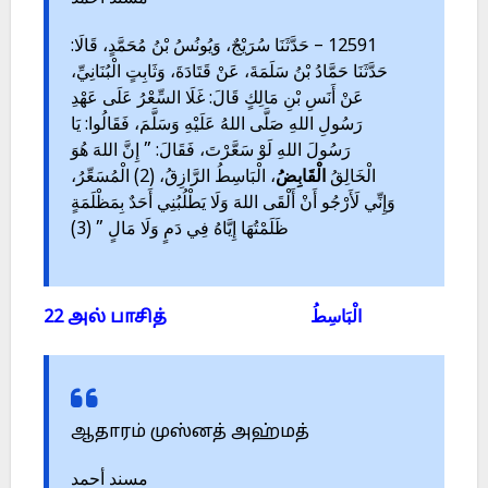
12591 – حَدَّثَنَا سُرَيْجٌ، وَيُونُسُ بْنُ مُحَمَّدٍ، قَالَا:
حَدَّثَنَا حَمَّادُ بْنُ سَلَمَةَ، عَنْ قَتَادَةَ، وَثَابِتٍ الْبُنَانِيِّ،
عَنْ أَنَسِ بْنِ مَالِكٍ قَالَ: غَلَا السِّعْرُ عَلَى عَهْدِ
رَسُولِ اللهِ صَلَّى اللهُ عَلَيْهِ وَسَلَّمَ، فَقَالُوا: يَا
رَسُولَ اللهِ لَوْ سَعَّرْتَ، فَقَالَ: ” إِنَّ اللهَ هُوَ
الْخَالِقُ
الْقَابِضُ
، الْبَاسِطُ الرَّازِقُ، (2) الْمُسَعِّرُ،
وَإِنِّي لَأَرْجُو أَنْ أَلْقَى اللهَ وَلَا يَطْلُبُنِي أَحَدٌ بِمَظْلَمَةٍ
ظَلَمْتُهَا إِيَّاهُ فِي دَمٍ وَلَا مَالٍ ” (3)
22 அல் பாசித் الْبَاسِطُ
ஆதாரம் முஸ்னத் அஹ்மத்
مسند أحمد