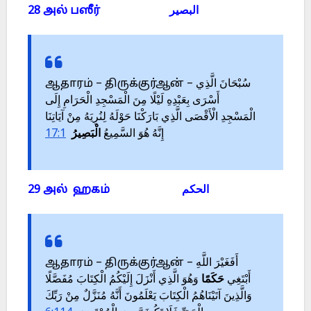
28 அல் பஸீர் البصير
ஆதாரம் – திருக்குர்ஆன் – سُبْحَانَ الَّذِي
أَسْرَى بِعَبْدِهِ لَيْلًا مِنَ الْمَسْجِدِ الْحَرَامِ إِلَى
الْمَسْجِدِ الْأَقْصَى الَّذِي بَارَكْنَا حَوْلَهُ لِنُرِيَهُ مِنْ آيَاتِنَا
17:1
الْبَصِيرُ
إِنَّهُ هُوَ السَّمِيعُ
29 அல் ஹகம் الحكم
ஆதாரம் – திருக்குர்ஆன் – أَفَغَيْرَ اللَّهِ
أَبْتَغِي
حَكَمًا
وَهُوَ الَّذِي أَنْزَلَ إِلَيْكُمُ الْكِتَابَ مُفَصَّلًا
وَالَّذِينَ آتَيْنَاهُمُ الْكِتَابَ يَعْلَمُونَ أَنَّهُ مُنَزَّلٌ مِنْ رَبِّكَ