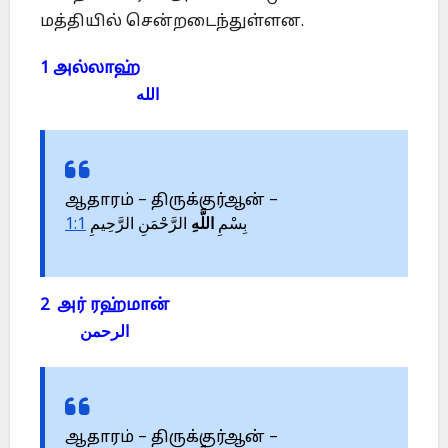
மத்தியில் சென்றடைந்துள்ளன.
1 அல்லாஹ்
الله
ஆதாரம் – திருக்குர்ஆன் –
1:1
الرَّحْمَنِ الرَّحِيمِ
اللَّهِ
بِسْمِ
2 அர் ரஹ்மான்
الرحمن
ஆதாரம் – திருக்குர்ஆன் –