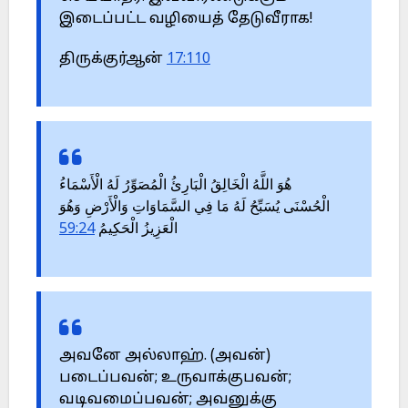
இடைப்பட்ட வழியைத் தேடுவீராக!
திருக்குர்ஆன்
17:110
هُوَ اللَّهُ الْخَالِقُ الْبَارِئُ الْمُصَوِّرُ لَهُ الْأَسْمَاءُ
الْحُسْنَى يُسَبِّحُ لَهُ مَا فِي السَّمَاوَاتِ وَالْأَرْضِ وَهُوَ
59:24
الْعَزِيزُ الْحَكِيمُ
அவனே அல்லாஹ். (அவன்)
படைப்பவன்; உருவாக்குபவன்;
வடிவமைப்பவன்; அவனுக்கு