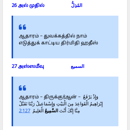
26 அல் முதில் المُذِلُّ
ஆதாரம் – துவக்கத்தில் நாம்
எடுத்துக் காட்டிய திர்மிதி ஹதீஸ்
27 அஸ்ஸமீவு السميع
ஆதாரம் – திருக்குர்ஆன் – وَإِذْ يَرْفَعُ
إِبْرَاهِيمُ الْقَوَاعِدَ مِنَ الْبَيْتِ وَإِسْمَاعِيلُ رَبَّنَا تَقَبَّلْ
2:127
الْعَلِيمُ
السَّمِيعُ
مِنَّا إِنَّكَ أَنْتَ