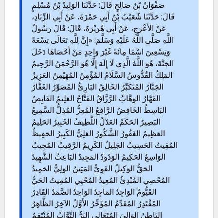
صَفْوَانُ بْنُ صَالِحٍ قَالَ: حَدَّثَنَا الوَلِيدُ بْنُ مُسْلِمٍ
قَالَ: حَدَّثَنَا شُعَيْبُ بْنُ أَبِي حَمْزَةَ، عَنْ أَبِي الزِّنَادِ،
عَنْ الأَعْرَجِ، عَنْ أَبِي هُرَيْرَةَ، قَالَ: قَالَ رَسُولُ
اللَّهِ صَلَّى اللَّهُ عَلَيْهِ وَسَلَّمَ: «إِنَّ لِلَّهِ تَعَالَى تِسْعَةً
وَتِسْعِينَ اسْمًا مِائَةً غَيْرَ وَاحِدٍ مَنْ أَحْصَاهَا دَخَلَ
الجَنَّةَ، هُوَ اللَّهُ الَّذِي لَا إِلَهَ إِلَّا هُوَ الرَّحْمَنُ الرَّحِيمُ
المَلِكُ القُدُّوسُ السَّلَامُ المُؤْمِنُ المُهَيْمِنُ العَزِيزُ
الجَبَّارُ المُتَكَبِّرُ الخَالِقُ البَارِئُ المُصَوِّرُ الغَفَّارُ
القَهَّارُ الوَهَّابُ الرَّزَّاقُ الفَتَّاحُ العَلِيمُ القَابِضُ
البَاسِطُ الخَافِضُ الرَّافِعُ المُعِزُّ المُذِلُّ السَّمِيعُ
البَصِيرُ الحَكَمُ العَدْلُ اللَّطِيفُ الخَبِيرُ الحَلِيمُ
العَظِيمُ الغَفُورُ الشَّكُورُ العَلِيُّ الكَبِيرُ الحَفِيظُ
المُقِيتُ الحَسِيبُ الجَلِيلُ الكَرِيمُ الرَّقِيبُ المُجِيبُ
الوَاسِعُ الحَكِيمُ الوَدُودُ المَجِيدُ البَاعِثُ الشَّهِيدُ
الحَقُّ الوَكِيلُ القَوِيُّ المَتِينُ الوَلِيُّ الحَمِيدُ
المُحْصِي المُبْدِئُ المُعِيدُ المُحْيِي المُمِيتُ الحَيُّ
القَيُّومُ الوَاجِدُ المَاجِدُ الوَاحِدُ الصَّمَدُ القَادِرُ
المُقْتَدِرُ المُقَدِّمُ المُؤَخِّرُ الأَوَّلُ الآخِرُ الظَّاهِرُ
البَاطِنُ الوَالِيَ المُتَعَالِي البَرُّ التَّوَّابُ المُنْتَقِمُ