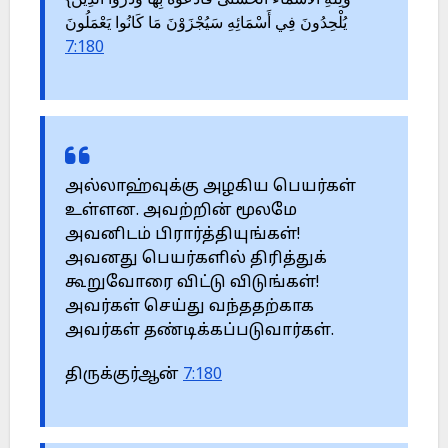
{وَلِلَّهِ الْأَسْمَاءُ الْحُسْنَى فَادْعُوهُ بِهَا وَذَرُوا الَّذِينَ
يُلْحِدُونَ فِي أَسْمَائِهِ سَيُجْزَوْنَ مَا كَانُوا يَعْمَلُونَ
7:180
அல்லாஹ்வுக்கு அழகிய பெயர்கள்
உள்ளன. அவற்றின் மூலமே
அவனிடம் பிரார்த்தியுங்கள்!
அவனது பெயர்களில் திரித்துக்
கூறுவோரை விட்டு விடுங்கள்!
அவர்கள் செய்து வந்ததற்காக
அவர்கள் தண்டிக்கப்படுவார்கள்.
திருக்குர்ஆன்
7:180