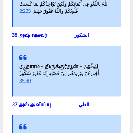
اللَّهُ بِاللَّغْوِ فِي أَيْمَانِكُمْ وَلَكِنْ يُؤَاخِذُكُمْ بِمَا كَسَبَتْ
2:225
حَلِيمٌ
غَفُورٌ
قُلُوبُكُمْ وَاللَّهُ
36 அஷ் ஷகூர் الشكور
ஆதாரம் – திருக்குர்ஆன் – لِيُوَفِّيَهُمْ
أُجُورَهُمْ وَيَزِيدَهُمْ مِنْ فَضْلِهِ إِنَّهُ غَفُورٌ
شَكُور
35:30
37 அல் அலிய்யு العلي