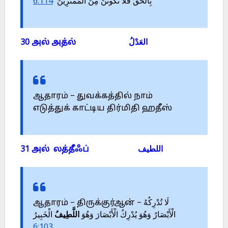
6:114
بِالْحَقِّ فَلَا تَكُونَنَّ مِنَ الْمُمْتَرِينَ
30 அல் அத்ல் العَدْلُ
ஆதாரம் – துவக்கத்தில் நாம்
எடுத்துக் காட்டிய திர்மிதி ஹதீஸ்
31 அல் லத்தீஃப் اللطيف
ஆதாரம் – திருக்குர்ஆன் – لَا تُدْرِكُهُ
الْأَبْصَارُ وَهُوَ يُدْرِكُ الْأَبْصَارَ وَهُوَ
اللَّطِيفُ
الْخَبِيرُ
6:103