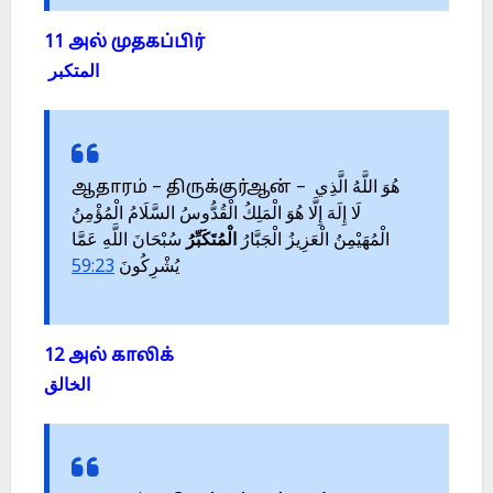
11 அல் முதகப்பிர்
المتكبر
ஆதாரம் – திருக்குர்ஆன் – هُوَ اللَّهُ الَّذِي
لَا إِلَهَ إِلَّا هُوَ الْمَلِكُ الْقُدُّوسُ السَّلَامُ الْمُؤْمِنُ
الْمُهَيْمِنُ الْعَزِيزُ الْجَبَّارُ
الْمُتَكَبِّرُ
سُبْحَانَ اللَّهِ عَمَّا
59:23
يُشْرِكُونَ
12 அல் காலிக்
الخالق