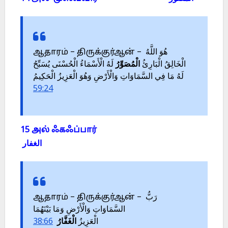
ஆதாரம் – திருக்குர்ஆன் – هُوَ اللَّهُ
الْخَالِقُ الْبَارِئُ
الْمُصَوِّرُ
لَهُ الْأَسْمَاءُ الْحُسْنَى يُسَبِّحُ
لَهُ مَا فِي السَّمَاوَاتِ وَالْأَرْضِ وَهُوَ الْعَزِيزُ الْحَكِيمُ
59:24
15 அல் ஃகஃப்பார்
الغفار
ஆதாரம் – திருக்குர்ஆன் – رَبُّ
السَّمَاوَاتِ وَالْأَرْضِ وَمَا بَيْنَهُمَا
38:66
الْغَفَّارُ
الْعَزِيزُ