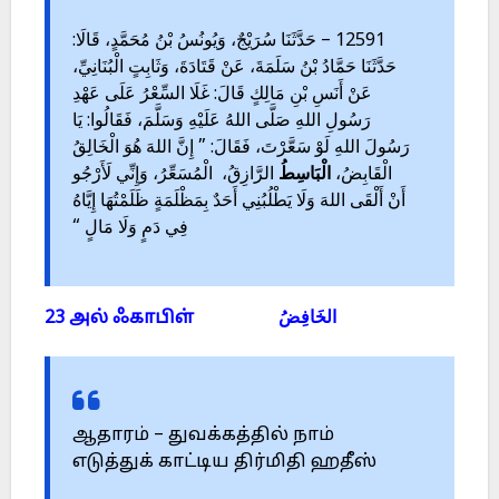
12591 – حَدَّثَنَا سُرَيْجٌ، وَيُونُسُ بْنُ مُحَمَّدٍ، قَالَا:
حَدَّثَنَا حَمَّادُ بْنُ سَلَمَةَ، عَنْ قَتَادَةَ، وَثَابِتٍ الْبُنَانِيِّ،
عَنْ أَنَسِ بْنِ مَالِكٍ قَالَ: غَلَا السِّعْرُ عَلَى عَهْدِ
رَسُولِ اللهِ صَلَّى اللهُ عَلَيْهِ وَسَلَّمَ، فَقَالُوا: يَا
رَسُولَ اللهِ لَوْ سَعَّرْتَ، فَقَالَ: ” إِنَّ اللهَ هُوَ الْخَالِقُ
الْقَابِضُ،
الْبَاسِطُ
الرَّازِقُ، الْمُسَعِّرُ، وَإِنِّي لَأَرْجُو
أَنْ أَلْقَى اللهَ وَلَا يَطْلُبُنِي أَحَدٌ بِمَظْلَمَةٍ ظَلَمْتُهَا إِيَّاهُ
فِي دَمٍ وَلَا مَالٍ “
23 அல் ஃகாபிள் الخَافِضُ
ஆதாரம் – துவக்கத்தில் நாம்
எடுத்துக் காட்டிய திர்மிதி ஹதீஸ்