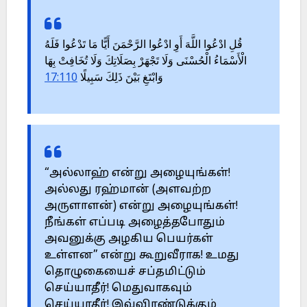
قُلِ ادْعُوا اللَّهَ أَوِ ادْعُوا الرَّحْمَنَ أَيًّا مَا تَدْعُوا فَلَهُ
الْأَسْمَاءُ الْحُسْنَى وَلَا تَجْهَرْ بِصَلَاتِكَ وَلَا تُخَافِتْ بِهَا
17:110
وَابْتَغِ بَيْنَ ذَلِكَ سَبِيلًا
“அல்லாஹ் என்று அழையுங்கள்!
அல்லது ரஹ்மான் (அளவற்ற
அருளாளன்) என்று அழையுங்கள்!
நீங்கள் எப்படி அழைத்தபோதும்
அவனுக்கு அழகிய பெயர்கள்
உள்ளன” என்று கூறுவீராக! உமது
தொழுகையைச் சப்தமிட்டும்
செய்யாதீர்! மெதுவாகவும்
செய்யாதீர்! இவ்விரண்டுக்கும்