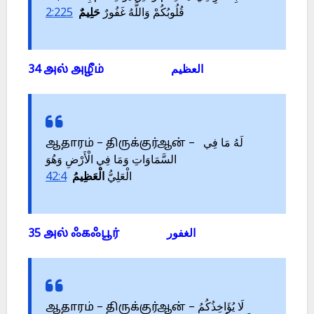
2:225
حَلِيمٌ
قُلُوبُكُمْ وَاللَّهُ غَفُورٌ
34 அல் அழீம் العظيم
ஆதாரம் – திருக்குர்ஆன் – لَهُ مَا فِي
السَّمَاوَاتِ وَمَا فِي الْأَرْضِ وَهُوَ
42:4
الْعَظِيمُ
الْعَلِيُّ
35 அல் ஃகஃபூர் الغفور
ஆதாரம் – திருக்குர்ஆன் – لَا يُؤَاخِذُكُمُ