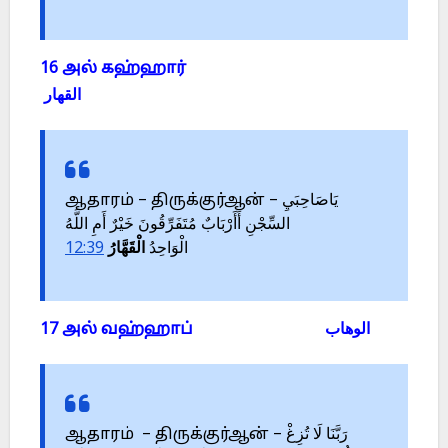
16 அல் கஹ்ஹார்
القهار
ஆதாரம் – திருக்குர்ஆன் – يَاصَاحِبَيِ
السِّجْنِ أَأَرْبَابٌ مُتَفَرِّقُونَ خَيْرٌ أَمِ اللَّهُ
12:39
الْقَهَّارُ
الْوَاحِدُ
17 அல் வஹ்ஹாப் الوهاب
ஆதாரம் – திருக்குர்ஆன் – رَبَّنَا لَا تُزِغْ