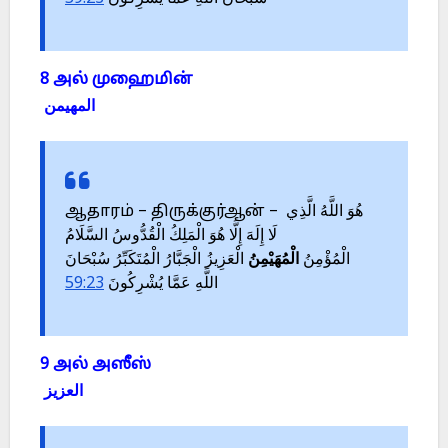
8 அல் முஹைமின்
المهيمن
ஆதாரம் – திருக்குர்ஆன் – هُوَ اللَّهُ الَّذِي
لَا إِلَهَ إِلَّا هُوَ الْمَلِكُ الْقُدُّوسُ السَّلَامُ
الْمُؤْمِنُ
الْمُهَيْمِنُ
الْعَزِيزُ الْجَبَّارُ الْمُتَكَبِّرُ سُبْحَانَ
59:23
اللَّهِ عَمَّا يُشْرِكُونَ
9 அல் அஸீஸ்
العزيز