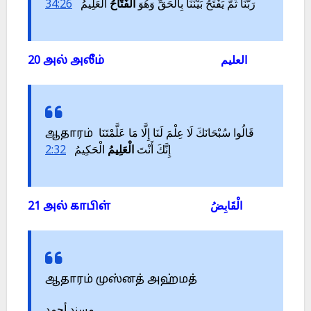
34:26
الْعَلِيمُ
الْفَتَّاحُ
رَبُّنَا ثُمَّ يَفْتَحُ بَيْنَنَا بِالْحَقِّ وَهُوَ
20 அல் அலீம் العليم
ஆதாரம் قَالُوا سُبْحَانَكَ لَا عِلْمَ لَنَا إِلَّا مَا عَلَّمْتَنَا
2:32
الْحَكِيمُ
الْعَلِيمُ
إِنَّكَ أَنْتَ
21 அல் காபிள் الْقَابِضُ
ஆதாரம் முஸ்னத் அஹ்மத்
مسند أحمد