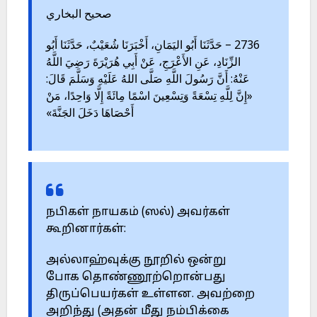
صحيح البخاري
2736 – حَدَّثَنَا أَبُو اليَمَانِ، أَخْبَرَنَا شُعَيْبٌ، حَدَّثَنَا أَبُو
الزِّنَادِ، عَنِ الأَعْرَجِ، عَنْ أَبِي هُرَيْرَةَ رَضِيَ اللَّهُ
عَنْهُ: أَنَّ رَسُولَ اللَّهِ صَلَّى اللهُ عَلَيْهِ وَسَلَّمَ قَالَ:
«إِنَّ لِلَّهِ تِسْعَةً وَتِسْعِينَ اسْمًا مِائَةً إِلَّا وَاحِدًا، مَنْ
أَحْصَاهَا دَخَلَ الجَنَّةَ»
நபிகள் நாயகம் (ஸல்) அவர்கள்
கூறினார்கள்:
அல்லாஹ்வுக்கு நூறில் ஒன்று
போக தொண்ணூற்றொன்பது
திருப்பெயர்கள் உள்ளன. அவற்றை
அறிந்து (அதன் மீது நம்பிக்கை