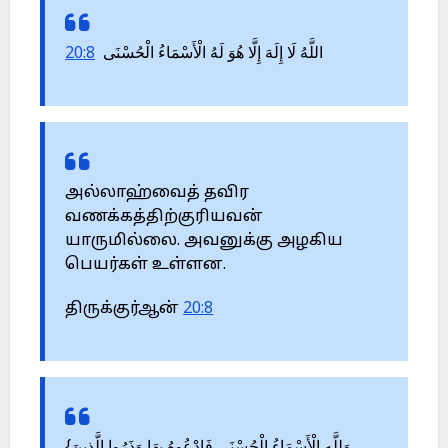
20:8
اللَّهُ لَا إِلَهَ إِلَّا هُوَ لَهُ الْأَسْمَاءُ الْحُسْنَى
அல்லாஹ்வைத் தவிர
வணக்கத்திற்குரியவன்
யாருமில்லை. அவனுக்கு அழகிய
பெயர்கள் உள்ளன.
திருக்குர்ஆன்
20:8