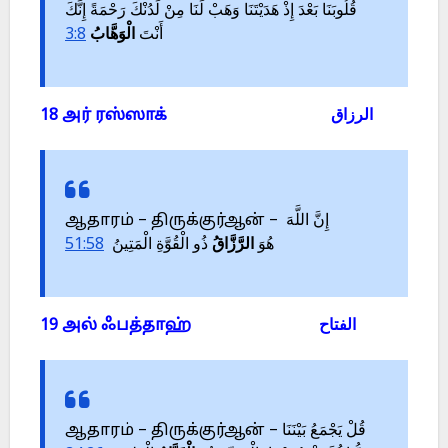
قُلُوبَنَا بَعْدَ إِذْ هَدَيْتَنَا وَهَبْ لَنَا مِنْ لَدُنْكَ رَحْمَةً إِنَّكَ
3:8
الْوَهَّابُ
أَنْتَ
18 அர் ரஸ்ஸாக் الرزاق
ஆதாரம் – திருக்குர்ஆன் – إِنَّ اللَّهَ
51:58
ذُو الْقُوَّةِ الْمَتِينُ
الرَّزَّاقُ
هُوَ
19 அல் ஃபத்தாஹ் الفتاح
ஆதாரம் – திருக்குர்ஆன் – قُلْ يَجْمَعُ بَيْنَنَا