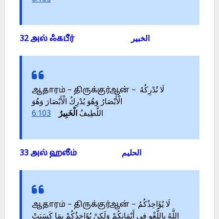
32 அல் ஃகபீர் الخبير
ஆதாரம் – திருக்குர்ஆன் – لَا تُدْرِكُهُ
الْأَبْصَارُ وَهُوَ يُدْرِكُ الْأَبْصَارَ وَهُوَ
6:103
الْخَبِيرُ
اللَّطِيفُ
33 அல் ஹலீம் الحليم
ஆதாரம் – திருக்குர்ஆன் – لَا يُؤَاخِذُكُمُ
اللَّهُ بِاللَّغْوِ فِي أَيْمَانِكُمْ وَلَكِنْ يُؤَاخِذُكُمْ بِمَا كَسَبَتْ