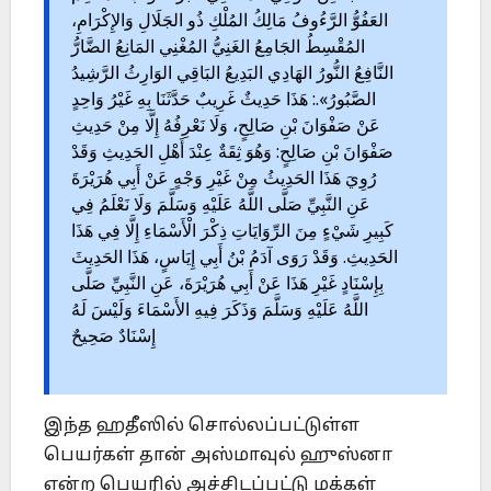
العَفُوُّ الرَّءُوفُ مَالِكُ المُلْكِ ذُو الجَلَالِ وَالإِكْرَامِ،
المُقْسِطُ الجَامِعُ الغَنِيُّ المُغْنِي المَانِعُ الضَّارُّ
النَّافِعُ النُّورُ الهَادِي البَدِيعُ البَاقِي الوَارِثُ الرَّشِيدُ
الصَّبُورُ».: هَذَا حَدِيثٌ غَرِيبٌ حَدَّثَنَا بِهِ غَيْرُ وَاحِدٍ
عَنْ صَفْوَانَ بْنِ صَالِحٍ، وَلَا نَعْرِفُهُ إِلَّا مِنْ حَدِيثِ
صَفْوَانَ بْنِ صَالِحٍ: وَهُوَ ثِقَةٌ عِنْدَ أَهْلِ الحَدِيثِ وَقَدْ
رُوِيَ هَذَا الحَدِيثُ مِنْ غَيْرِ وَجْهٍ عَنْ أَبِي هُرَيْرَةَ
عَنِ النَّبِيِّ صَلَّى اللَّهُ عَلَيْهِ وَسَلَّمَ وَلَا نَعْلَمُ فِي
كَبِيرِ شَيْءٍ مِنَ الرِّوَايَاتِ ذِكْرَ الْأَسْمَاءِ إِلَّا فِي هَذَا
الحَدِيثِ. وَقَدْ رَوَى آدَمُ بْنُ أَبِي إِيَاسٍ، هَذَا الحَدِيثَ
بِإِسْنَادٍ غَيْرِ هَذَا عَنْ أَبِي هُرَيْرَةَ، عَنِ النَّبِيِّ صَلَّى
اللَّهُ عَلَيْهِ وَسَلَّمَ وَذَكَرَ فِيهِ الأَسْمَاءَ وَلَيْسَ لَهُ
إِسْنَادٌ صَحِيحٌ
இந்த ஹதீஸில் சொல்லப்பட்டுள்ள
பெயர்கள் தான் அஸ்மாவுல் ஹுஸ்னா
என்ற பெயரில் அச்சிடப்பட்டு மக்கள்