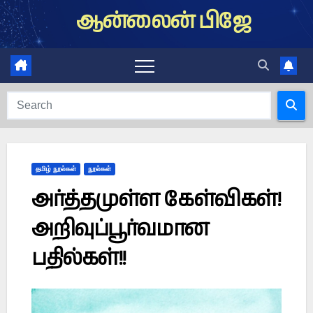
Skip
ஆன்லைன் பிஜே
to
content
தமிழ் நூல்கள்
நூல்கள்
அர்த்தமுள்ள கேள்விகள்!
அறிவுப்பூர்வமான
பதில்கள்!!