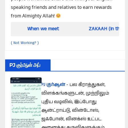
speaking friends and relatives to earn rewards
from Almighty Allah!
n we meet
ZAKAAH (In the light of Qur an an
Not Working?
(
)
PJ குர்ஆன் அப்
PJ குர்ஆன்
- பல கிராத்துகள்,
விளக்கங்களுடன், முற்றிலும்
புதிய வடிவில், இப்போது
ஆன்ட்ராய்டு, வின்டோஸ்,
ஜஃபோன், லினக்ஸ் உட்பட
அனைத்து கருவிகளுக்கும்.