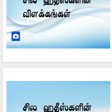
Did Jesus Resurrect on Sunday or Monday?