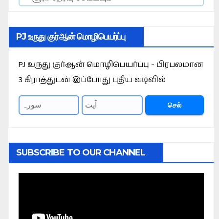
PJ உருது குர்ஆன் மொழிபெயர்ப்பு
PJ உருது குர்ஆன் மொழிபெயர்ப்பு - பிரபலமான
3 கிராத்துடன் இப்போது புதிய வடிவில்
செல்
SUBSCRIBE TO OUR CHANNEL