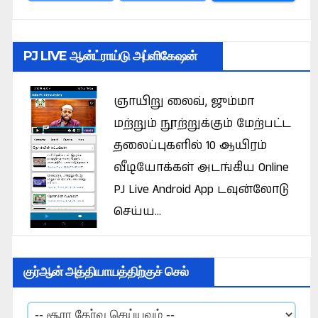
PJ LIVE ஆன்ட்ராய்டு அப்ளிகேஷன்
ஞாயிறு லைவ், ஜும்மா
மற்றும் நூற்றுக்கும் மேற்பட்ட
தலைப்புகளில் 10 ஆயிரம்
வீடியோக்கள் அடங்கிய Online
PJ Live Android App டவுன்லோடு
செய்ய...
குர்ஆன் அத்தியாயத்திற்குச் செல்