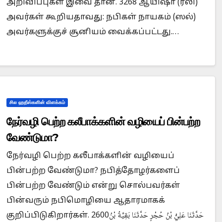
அறிவிப்புகள் இவை தான். 3268 ஆயிஷா (ரலி)
அவர்கள் கூறியதாவது: நபிகள் நாயகம் (ஸல்)
அவர்களுக்குச் சூனியம் வைக்கப்பட்டது.…
சில ஹதீஸ்களின் விளக்கம்
நேர்வழி பெற்ற கலீபாக்களின் வழியைப் பின்பற்ற
வேண்டுமா?
நேர்வழி பெற்ற கலீபாக்களின் வழியைப்
பின்பற்ற வேண்டுமா? நபித்தோழர்களைப்
பின்பற்ற வேண்டும் என்று சொல்பவர்கள்
பின்வரும் நபிமொழியை ஆதாரமாகக்
குறிப்பிடுகிறார்கள். 2600حَدَّثَنَا عَلِيُّ بْنُ حُجْرٍ حَدَّثَنَا بَقِيَّةُ بْنُ