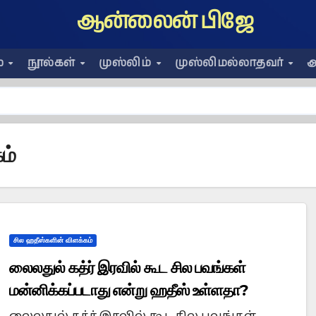
ஆன்லைன் பிஜே
ை
நூல்கள்
முஸ்லிம்
முஸ்லிமல்லாதவர்
அ
ம்
சில ஹதீஸ்களின் விளக்கம்
லைலதுல் கத்ர் இரவில் கூட சில பவங்கள்
மன்னிக்கப்படாது என்று ஹதீஸ் உள்ளதா?