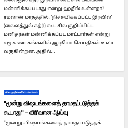
லைலதுல் கத்ர் இரவில் கூட சில பவங்கள்
மன்னிக்கப்படாது என்று ஹதீஸ் உள்ளதா?
ரமலான் மாதத்தில், ‘நிச்சயிக்கப்பட்ட இரவில்’
(லைலத்துல் கத்ர்) கூட சில குறிப்பிட்ட
Is Prophet Muhammad superior to Jesus?
Whe
மனிதர்கள் மன்னிக்கப்பட மாட்டார்கள் என்று
சமூக ஊடகங்களில் ஆடியோ செய்திகள் உலா
வருகின்றன. அதில்…
சில ஹதீஸ்களின் விளக்கம்
"மூன்று விஷயங்களைத் தாமதப்படுத்தக்
கூடாது" – விரிவான ஆய்வு
“மூன்று விஷயங்களைத் தாமதப்படுத்தக்