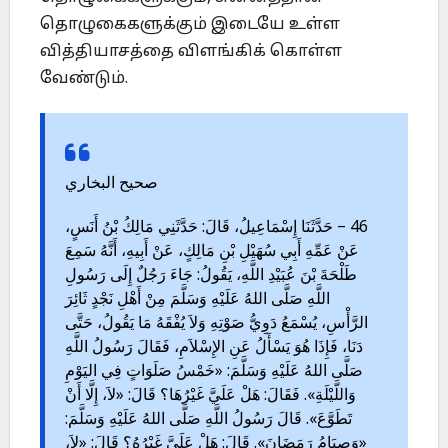
தொழுகைகளுக்கும் இடையே உள்ள
வித்தியாசத்தை விளங்கிக் கொள்ள
வேண்டும்.
صحيح البخاري
46 – حَدَّثَنَا إِسْمَاعِيلُ، قَالَ: حَدَّثَنِي مَالِكُ بْنُ أَنَسٍ،
عَنْ عَمِّهِ أَبِي سُهَيْلِ بْنِ مَالِكٍ، عَنْ أَبِيهِ، أَنَّهُ سَمِعَ
طَلْحَةَ بْنَ عُبَيْدِ اللَّهِ، يَقُولُ: جَاءَ رَجُلٌ إِلَى رَسُولِ
اللَّهِ صَلَّى اللهُ عَلَيْهِ وَسَلَّمَ مِنْ أَهْلِ نَجْدٍ ثَائِرَ
الرَّأْسِ، يُسْمَعُ دَوِيُّ صَوْتِهِ وَلاَ يُفْقَهُ مَا يَقُولُ، حَتَّى
دَنَا، فَإِذَا هُوَ يَسْأَلُ عَنِ الإِسْلاَمِ، فَقَالَ رَسُولُ اللَّهِ
صَلَّى اللهُ عَلَيْهِ وَسَلَّمَ: «خَمْسُ صَلَوَاتٍ فِي اليَوْمِ
وَاللَّيْلَةِ». فَقَالَ: هَلْ عَلَيَّ غَيْرُهَا؟ قَالَ: «لاَ، إِلَّا أَنْ
تَطَوَّعَ». قَالَ رَسُولُ اللَّهِ صَلَّى اللهُ عَلَيْهِ وَسَلَّمَ:
«وَصِيَامُ رَمَضَانَ». قَالَ: هَلْ عَلَيَّ غَيْرُهُ؟ قَالَ: «لاَ،