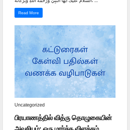
السَّلاَمُ عَلَيْكَ أَيُّهَا النَّبِيُّ وَرَحْمَةُ اللَّهِ وَبَرَكَاتُهُ، ...
Read More
Uncategorized
பிரயாணத்தில் வித்ரு தொழுகையின்
அவசியம்: ஒரு மார்க்க விளக்கம்