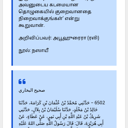
அவனுடைய கடமையான
தொழுகையில் குறைவானதை
நிறைவாக்குங்கள்’ என்று
கூறுவான்.
அறிவிப்பவர்: அபூஹுரைரா (ரலி)
நூல்: நஸாயீ
صحيح البخاري
6502 – حَدَّثَنِي مُحَمَّدُ بْنُ عُثْمَانَ بْنِ كَرَامَةَ، حَدَّثَنَا
خَالِدُ بْنُ مَخْلَدٍ، حَدَّثَنَا سُلَيْمَانُ بْنُ بِلاَلٍ، حَدَّثَنِي
شَرِيكُ بْنُ عَبْدِ اللَّهِ بْنِ أَبِي نَمِرٍ، عَنْ عَطَاءٍ، عَنْ
أَبِي هُرَيْرَةَ، قَالَ: قَالَ رَسُولُ اللَّهِ صَلَّى اللهُ عَلَيْهِ