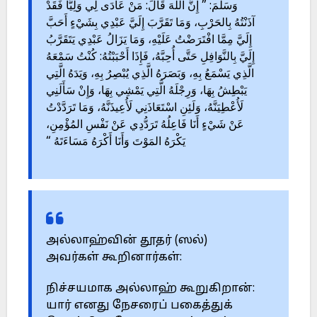
وَسَلَّمَ: ” إِنَّ اللَّهَ قَالَ: مَنْ عَادَى لِي وَلِيًّا فَقَدْ
آذَنْتُهُ بِالحَرْبِ، وَمَا تَقَرَّبَ إِلَيَّ عَبْدِي بِشَيْءٍ أَحَبَّ
إِلَيَّ مِمَّا افْتَرَضْتُ عَلَيْهِ، وَمَا يَزَالُ عَبْدِي يَتَقَرَّبُ
إِلَيَّ بِالنَّوَافِلِ حَتَّى أُحِبَّهُ، فَإِذَا أَحْبَبْتُهُ: كُنْتُ سَمْعَهُ
الَّذِي يَسْمَعُ بِهِ، وَبَصَرَهُ الَّذِي يُبْصِرُ بِهِ، وَيَدَهُ الَّتِي
يَبْطِشُ بِهَا، وَرِجْلَهُ الَّتِي يَمْشِي بِهَا، وَإِنْ سَأَلَنِي
لَأُعْطِيَنَّهُ، وَلَئِنِ اسْتَعَاذَنِي لَأُعِيذَنَّهُ، وَمَا تَرَدَّدْتُ
عَنْ شَيْءٍ أَنَا فَاعِلُهُ تَرَدُّدِي عَنْ نَفْسِ المُؤْمِنِ،
يَكْرَهُ المَوْتَ وَأَنَا أَكْرَهُ مَسَاءَتَهُ “
அல்லாஹ்வின் தூதர் (ஸல்)
அவர்கள் கூறினார்கள்:
நிச்சயமாக அல்லாஹ் கூறுகிறான்:
யார் எனது நேசரைப் பகைத்துக்