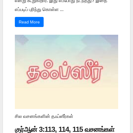
என்று கூறுகிறார். இது எப்போது நடந்தது? இதை
எப்படிப் புரிந்து கொள்ள ...
Read More
சில வசனங்களின் தஃப்ஸீர்கள்
குர்ஆன் 3:113, 114, 115 வசனங்கள்