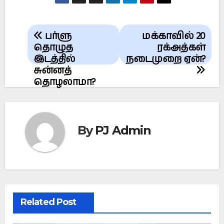
Post
பர்ளு
மக்காவில் 20
navigation
தொழுத
ரக்அத்கள்
இடத்தில்
நடைமுறை ஏன்?
சுன்னத்
தொழலாமா?
By
PJ Admin
Related Post