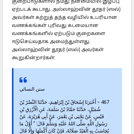
குறைபாடுகளால் நமது நன்மையில் இழப்பு
ஏற்படக் கூடாது. அல்லாஹ்வின் தூதர் (ஸல்)
அவர்கள் கற்றுத் தந்த வழியில் உபரியான
வணக்கங்கள் புரிவது கடமையான
வணக்கங்களில் ஏற்படும் குறைகளை
ஈடுசெய்வதாக அமைந்துள்ளது.
அல்லாஹ்வின் தூதர் (ஸல்) அவர்கள்
கூறுகின்றார்கள்:
سنن النسائي
467 – أَخْبَرَنَا إِسْحَاقُ بْنُ إِبْرَاهِيمَ، حَدَّثَنَا النَّضْرُ بْنُ
شُمَيْلٍ، حَدَّثَنَا حَمَّادُ بْنُ سَلَمَةَ، عَنِ الْأَزْرَقِ بْنِ
قَيْسٍ، عَنْ يَحْيَى بْنِ يَعْمَرَ، عَنْ أَبِي هُرَيْرَةَ، عَنْ
رَسُولِ اللَّهِ صَلَّى اللهُ عَلَيْهِ وَسَلَّمَ قَالَ: ” أَوَّلُ مَا
يُحَاسَبُ بِهِ الْعَبْدُ صَلَاتُهُ، فَإِنْ كَانَ أَكْمَلَهَا وَإِلَّا قَالَ