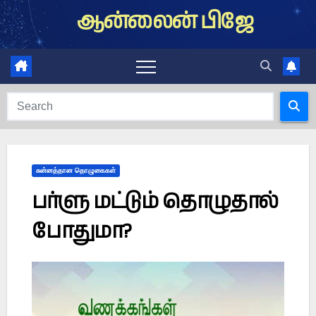
Skip
ஆன்லைன் பிஜே
to
content
சுன்னத்தான தொழுகைகள்
பர்ளு மட்டும் தொழுதால்
போதுமா?