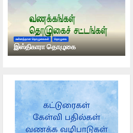
சுன்னத்தான தொழுகைகள்
தொழுகை
இஸ்திகாரா தொழுகை