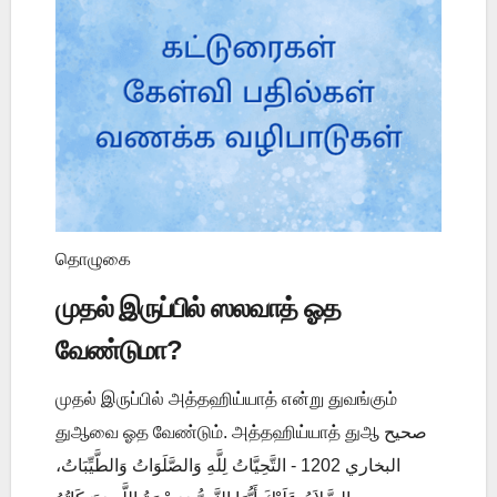
தொழுகை
முதல் இருப்பில் ஸலவாத் ஓத
வேண்டுமா?
முதல் இருப்பில் அத்தஹிய்யாத் என்று துவங்கும்
துஆவை ஓத வேண்டும். அத்தஹிய்யாத் துஆ صحيح
البخاري 1202 - التَّحِيَّاتُ لِلَّهِ وَالصَّلَوَاتُ وَالطَّيِّبَاتُ،