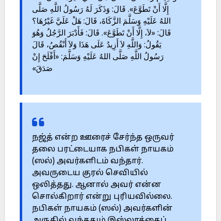
إِلَّا أَنْ تَطَوَّعَ». قَالَ: وَذَكَرَ لَهُ رَسُولُ اللَّهِ صَلَّى
اللهُ عَلَيْهِ وَسَلَّمَ الزَّكَاةَ، قَالَ: هَلْ عَلَيَّ غَيْرُهَا؟
قَالَ: «لاَ، إِلَّا أَنْ تَطَوَّعَ». قَالَ: فَأَدْبَرَ الرَّجُلُ وَهُوَ
يَقُولُ: وَاللَّهِ لاَ أَزِيدُ عَلَى هَذَا وَلاَ أَنْقُصُ، قَالَ
رَسُولُ اللَّهِ صَلَّى اللهُ عَلَيْهِ وَسَلَّمَ: «أَفْلَحَ إِنْ
صَدَقَ»
நஜ்த் என்ற ஊரைச் சேர்ந்த ஒருவர்
தலை பரட்டையாக நபிகள் நாயகம்
(ஸல்) அவர்களிடம் வந்தார்.
அவருடைய குரல் செவியில்
ஒலித்தது. ஆனால் அவர் என்ன
சொல்கிறார் என்று புரியவில்லை.
நபிகள் நாயகம் (ஸல்) அவர்களின்
அருகில் வந்ததும் இஸ்லாத்தைப்