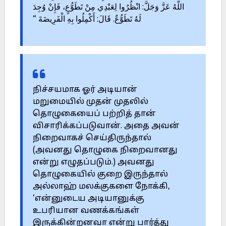
اللَّهُ عَزَّ وَجَلَّ: انْظُرُوا لِعَبْدِي مِنْ تَطَوُّعٍ، فَإِنْ وُجِدَ
لَهُ تَطَوُّعٌ. قَالَ: أَكْمِلُوا بِهِ الْفَرِيضَةَ “
நிச்சயமாக ஓர் அடியான்
மறுமையில் முதன் முதலில்
தொழுகையைப் பற்றித் தான்
விசாரிக்கப்படுவான். அதை அவன்
நிறைவாகச் செய்திருந்தால்
(அவனது தொழுகை நிறைவானது
என்று எழுதப்படும்.) அவனது
தொழுகையில் குறை இருந்தால்
அல்லாஹ் மலக்குகளை நோக்கி,
‘என்னுடைய அடியானுக்கு
உபரியான வணக்கங்கள்
இருக்கின்றனவா என்று பார்த்து