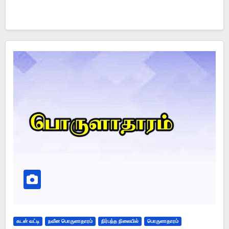
கடன் வட்டி
நவீன பொருளாதாரம்
நிர்பந்த நிலையில்
பொருளாதாரம்