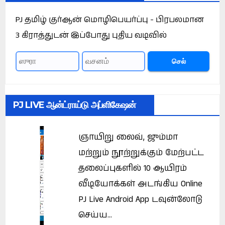
PJ தமிழ் குர்ஆன் மொழிபெயர்ப்பு - பிரபலமான
3 கிராத்துடன் இப்போது புதிய வடிவில்
செல்
PJ LIVE ஆன்ட்ராய்டு அப்ளிகேஷன்
ஞாயிறு லைவ், ஜும்மா
மற்றும் நூற்றுக்கும் மேற்பட்ட
தலைப்புகளில் 10 ஆயிரம்
வீடியோக்கள் அடங்கிய Online
PJ Live Android App டவுன்லோடு
செய்ய...