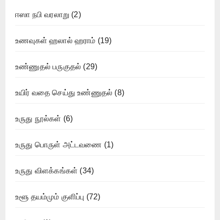
ஈஸா நபி வரலாறு
(2)
உணவுகள் ஹலால் ஹராம்
(19)
உண்ணுதல் பருகுதல்
(29)
உயிர் வதை செய்து உண்ணுதல்
(8)
உருது நூல்கள்
(6)
உருது பொருள் அட்டவணை
(1)
உருது விளக்கங்கள்
(34)
உளூ தயம்மும் குளிப்பு
(72)