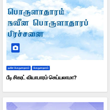
நவீன பொருளாதாரம்
பொருளாதாரம்
பீடி சிகரட் வியாபாரம் செய்யலாமா?