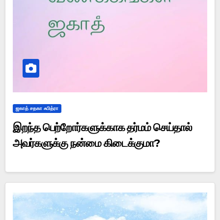
ஜகாத் சதகா ஃபித்ரா
இறந்த பெற்றோர்களுக்காக தர்மம் செய்தால்
அவர்களுக்கு நன்மை கிடைக்குமா?