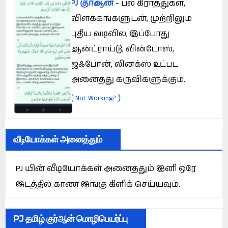
PJ குர்ஆன்
- பல கிராத்துகள்,
விளக்கங்களுடன், முற்றிலும்
புதிய வடிவில், இப்போது
ஆன்ட்ராய்டு, வின்டோஸ்,
ஜஃபோன், லினக்ஸ் உட்பட
அனைத்து கருவிகளுக்கும்.
(
)
Not Working?
வீடியோக்கள் அனைத்தும்
PJ யின் வீடியோக்கள் அனைத்தும் இனி ஒரே
இடத்தில் காண இங்கு கிளிக் செய்யவும்.
PJ தமிழ் குர்ஆன் மொழிபெயர்ப்பு