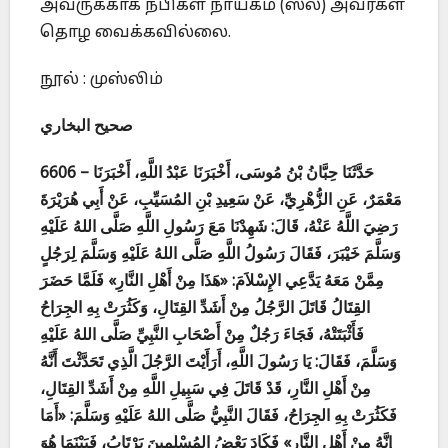
அவருக்காக நபிகள் நாயகம் (ஸல்) அவர்கள்
தொழ வைக்கவில்லை.
நூல் : முஸ்லிம்
صحيح البخاري
6606 – حَدَّثَنَا حِبَّانُ بْنُ مُوسَى، أَخْبَرَنَا عَبْدُ اللَّهِ، أَخْبَرَنَا
مَعْمَرٌ، عَنِ الزُّهْرِيِّ، عَنْ سَعِيدِ بْنِ المُسَيِّبِ، عَنْ أَبِي هُرَيْرَةَ
رَضِيَ اللَّهُ عَنْهُ، قَالَ: شَهِدْنَا مَعَ رَسُولِ اللَّهِ صَلَّى اللهُ عَلَيْهِ
وَسَلَّمَ خَيْبَرَ، فَقَالَ رَسُولُ اللَّهِ صَلَّى اللهُ عَلَيْهِ وَسَلَّمَ لِرَجُلٍ
مِمَّنْ مَعَهُ يَدَّعِي الإِسْلاَمَ: «هَذَا مِنْ أَهْلِ النَّارِ» فَلَمَّا حَضَرَ
القِتَالُ قَاتَلَ الرَّجُلُ مِنْ أَشَدِّ القِتَالِ، وَكَثُرَتْ بِهِ الجِرَاحُ
فَأَثْبَتَتْهُ، فَجَاءَ رَجُلٌ مِنْ أَصْحَابِ النَّبِيِّ صَلَّى اللهُ عَلَيْهِ
وَسَلَّمَ، فَقَالَ: يَا رَسُولَ اللَّهِ، أَرَأَيْتَ الرَّجُلَ الَّذِي تَحَدَّثْتَ أَنَّهُ
مِنْ أَهْلِ النَّارِ، قَدْ قَاتَلَ فِي سَبِيلِ اللَّهِ مِنْ أَشَدِّ القِتَالِ،
فَكَثُرَتْ بِهِ الجِرَاحُ، فَقَالَ النَّبِيُّ صَلَّى اللهُ عَلَيْهِ وَسَلَّمَ: «أَمَا
إِنَّهُ مِنْ أَهْلِ النَّارِ» فَكَادَ بَعْضُ المُسْلِمِينَ يَرْتَابُ، فَبَيْنَمَا هُوَ