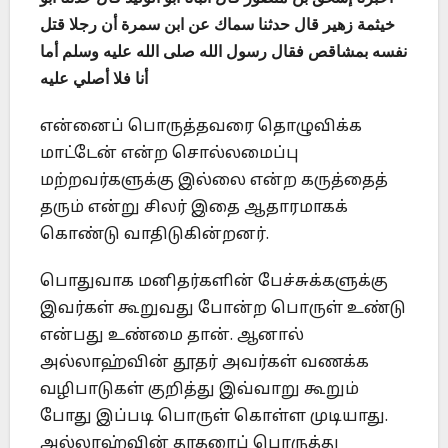
خيثمة زهير قال حدثنا سماك عن ابن سمرة أن رجلا قتل
نفسه بمشاقص فقال رسول الله صلى الله عليه وسلم أما
أنا فلا أصلي عليه
என்னைப் பொருத்தவரை தொழுவிக்க
மாட்டேன் என்ற சொல்லமைப்பு
மற்றவர்களுக்கு இல்லை என்ற கருத்தைத்
தரும் என்று சிலர் இதை ஆதாரமாகக்
கொண்டு வாதிடுகின்றனர்.
பொதுவாக மனிதர்களின் பேச்சுக்களுக்கு
இவர்கள் கூறுவது போன்ற பொருள் உண்டு
என்பது உண்மை தான். ஆனால்
அல்லாஹ்வின் தூதர் அவர்கள் வணக்க
வழிபாடுகள் குறித்து இவ்வாறு கூறும்
போது இப்படி பொருள் கொள்ள முடியாது.
அல்லாஹ்வின் தூதரைப் பொருத்து