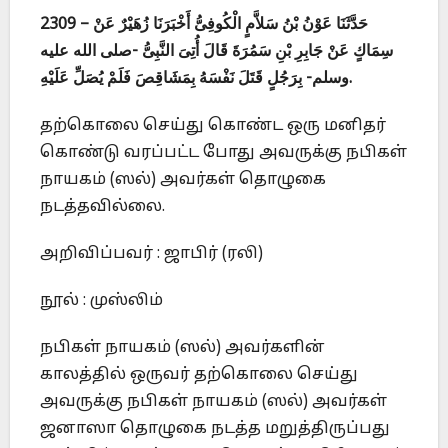
2309 – حَدَّثَنَا عَوْنُ بْنُ سَلاَّمٍ الْكُوفِىُّ أَخْبَرَنَا زُهَيْرٌ عَنْ
سِمَاكٍ عَنْ جَابِرِ بْنِ سَمُرَةَ قَالَ أُتِىَ النَّبِىُّ -صلى الله عليه
وسلم- بِرَجُلٍ قَتَلَ نَفْسَهُ بِمَشَاقِصَ فَلَمْ يُصَلِّ عَلَيْهِ.
தற்கொலை செய்து கொண்ட ஒரு மனிதர்
கொண்டு வரப்பட்ட போது அவருக்கு நபிகள்
நாயகம் (ஸல்) அவர்கள் தொழுகை
நடத்தவில்லை.
அறிவிப்பவர் : ஜாபிர் (ரலி)
நூல் : முஸ்லிம்
நபிகள் நாயகம் (ஸல்) அவர்களின்
காலத்தில் ஒருவர் தற்கொலை செய்து
அவருக்கு நபிகள் நாயகம் (ஸல்) அவர்கள்
ஜனாஸா தொழுகை நடத்த மறுத்திருப்பது