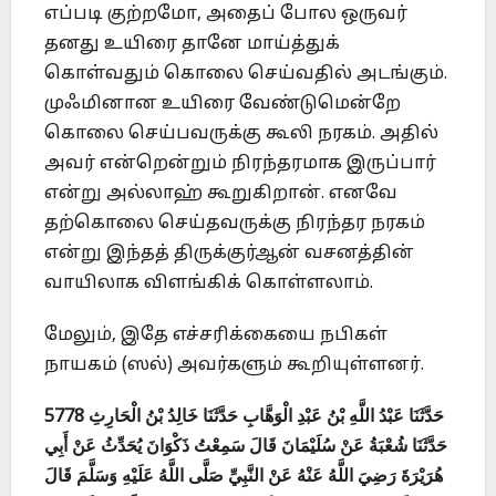
எப்படி குற்றமோ, அதைப் போல ஒருவர்
தனது உயிரை தானே மாய்த்துக்
கொள்வதும் கொலை செய்வதில் அடங்கும்.
முஃமினான உயிரை வேண்டுமென்றே
கொலை செய்பவருக்கு கூலி நரகம். அதில்
அவர் என்றென்றும் நிரந்தரமாக இருப்பார்
என்று அல்லாஹ் கூறுகிறான். எனவே
தற்கொலை செய்தவருக்கு நிரந்தர நரகம்
என்று இந்தத் திருக்குர்ஆன் வசனத்தின்
வாயிலாக விளங்கிக் கொள்ளலாம்.
மேலும், இதே எச்சரிக்கையை நபிகள்
நாயகம் (ஸல்) அவர்களும் கூறியுள்ளனர்.
5778 حَدَّثَنَا عَبْدُ اللَّهِ بْنُ عَبْدِ الْوَهَّابِ حَدَّثَنَا خَالِدُ بْنُ الْحَارِثِ
حَدَّثَنَا شُعْبَةُ عَنْ سُلَيْمَانَ قَالَ سَمِعْتُ ذَكْوَانَ يُحَدِّثُ عَنْ أَبِي
هُرَيْرَةَ رَضِيَ اللَّهُ عَنْهُ عَنْ النَّبِيِّ صَلَّى اللَّهُ عَلَيْهِ وَسَلَّمَ قَالَ