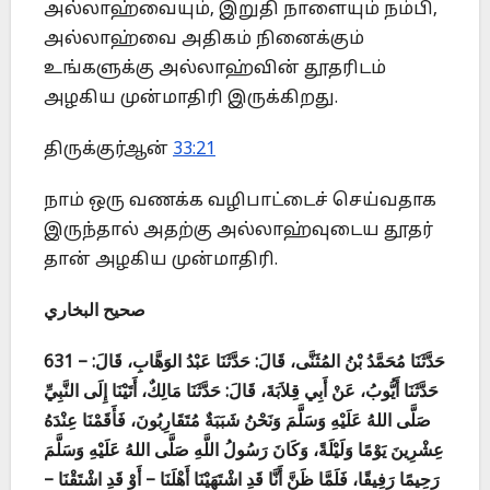
அல்லாஹ்வையும், இறுதி நாளையும் நம்பி,
அல்லாஹ்வை அதிகம் நினைக்கும்
உங்களுக்கு அல்லாஹ்வின் தூதரிடம்
அழகிய முன்மாதிரி இருக்கிறது.
திருக்குர்ஆன்
33:21
நாம் ஒரு வணக்க வழிபாட்டைச் செய்வதாக
இருந்தால் அதற்கு அல்லாஹ்வுடைய தூதர்
தான் அழகிய முன்மாதிரி.
صحيح البخاري
631 – حَدَّثَنَا مُحَمَّدُ بْنُ المُثَنَّى، قَالَ: حَدَّثَنَا عَبْدُ الوَهَّابِ، قَالَ:
حَدَّثَنَا أَيُّوبُ، عَنْ أَبِي قِلاَبَةَ، قَالَ: حَدَّثَنَا مَالِكٌ، أَتَيْنَا إِلَى النَّبِيِّ
صَلَّى اللهُ عَلَيْهِ وَسَلَّمَ وَنَحْنُ شَبَبَةٌ مُتَقَارِبُونَ، فَأَقَمْنَا عِنْدَهُ
عِشْرِينَ يَوْمًا وَلَيْلَةً، وَكَانَ رَسُولُ اللَّهِ صَلَّى اللهُ عَلَيْهِ وَسَلَّمَ
رَحِيمًا رَفِيقًا، فَلَمَّا ظَنَّ أَنَّا قَدِ اشْتَهَيْنَا أَهْلَنَا – أَوْ قَدِ اشْتَقْنَا –