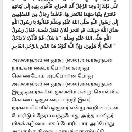
عَلَى ذَلِكَ إِذْ وَجَدَ الرَّجُلُ أَلَمَ الجِرَاحِ، فَأَهْوَى بِيَدِهِ إِلَى كِنَانَتِهِ
فَانْتَزَعَ مِنْهَا سَهْمًا فَانْتَحَرَ بِهَا، فَاشْتَدَّ رِجَالٌ مِنَ المُسْلِمِينَ
إِلَى رَسُولِ اللَّهِ صَلَّى اللهُ عَلَيْهِ وَسَلَّمَ فَقَالُوا: يَا رَسُولَ اللَّهِ
صَدَّقَ اللَّهُ حَدِيثَكَ، قَدِ انْتَحَرَ فُلاَنٌ فَقَتَلَ نَفْسَهُ، فَقَالَ رَسُولُ
اللَّهِ صَلَّى اللهُ عَلَيْهِ وَسَلَّمَ: ” يَا بِلاَلُ، قُمْ فَأَذِّنْ: لاَ يَدْخُلُ
الجَنَّةَ إِلَّا مُؤْمِنٌ، وَإِنَّ اللَّهَ لَيُؤَيِّدُ هَذَا الدِّينَ بِالرَّجُلِ الفَاجِرِ “
அல்லாஹ்வின் தூதர் (ஸல்) அவர்களுடன்
நாங்கள் கைபர் போரில் கலந்து
கொண்டோம். அப்போரின் போது
அல்லாஹ்வின் தூதர் (ஸல்) அவர்களுடன்
இருந்தவர்களில், முஸ்லிம் என்று சொல்லிக்
கொண்ட ஒருவரைப் பற்றி இவர்
நரகவாசிகளில் ஒருவர் என்று கூறினார்கள்.
போரிடும் நேரம் வந்தபோது அந்த மனிதர்
மிகக் கடுமையாகப் போரிட்டார். அப்போது
அவருக்கு நிறைய காயங்கள் ஏற்பட்டு