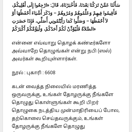
سَأَلَنَا عَمَّنْ تَرَكْنَا بَعْدَنَا، فَأَخْبَرْنَاهُ، قَالَ: «ارْجِعُوا إِلَى أَهْلِيكُمْ،
فَأَقِيمُوا فِيهِمْ وَعَلِّمُوهُمْ وَمُرُوهُمْ – وَذَكَرَ أَشْيَاءَ أَحْفَظُهَا أَوْ
لاَ أَحْفَظُهَا – وَصَلُّوا كَمَا رَأَيْتُمُونِي أُصَلِّي، فَإِذَا حَضَرَتِ
الصَّلاَةُ فَلْيُؤَذِّنْ لَكُمْ أَحَدُكُمْ، وَلْيَؤُمَّكُمْ أَكْبَرُكُمْ»
என்னை எவ்வாறு தொழக் கண்டீர்களோ
அவ்வாறே தொழுங்கள் என்று நபி (ஸல்)
அவர்கள் கூறியுள்ளார்கள்.
நூல் : புகாரி : 6608
கடன் வைத்த நிலையில் மரணித்த
ஒருவருக்கு, உங்கள் தோழருக்கு நீங்களே
தொழுது கொள்ளுங்கள் கூறி பிறர்
தொழுகை நடத்திய முன்மாதிரியைப் போல,
தற்கொலை செய்தவருக்கும், உங்கள்
தோழருக்கு நீங்களே தொழுது