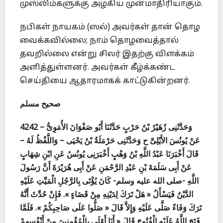
முஸ்லிம்களுக்கு அழகிய முன்மாதிரியாகும்.
நபிகள் நாயகம் (ஸல்) அவர்கள் தான் தொழ
வைக்கவில்லை; நாம் தொழவைத்தால்
தவறில்லை என்று சிலர் இதற்கு விளக்கம்
அளித்துள்ளனர். அவர்கள் கீழ்க்கண்ட
செய்தியை ஆதாரமாகக் காட்டுகின்றனர்.
صحيح مسلم
4242 – وَحَدَّثَنِى زُهَيْرُ بْنُ حَرْبٍ حَدَّثَنَا أَبُو صَفْوَانَ الأُمَوِىُّ
عَنْ يُونُسَ الأَيْلِىِّ ح وَحَدَّثَنِى حَرْمَلَةُ بْنُ يَحْيَى – وَاللَّفْظُ لَهُ –
قَالَ أَخْبَرَنَا عَبْدُ اللَّهِ بْنُ وَهْبٍ أَخْبَرَنِى يُونُسُ عَنِ ابْنِ شِهَابٍ
عَنْ أَبِى سَلَمَةَ بْنِ عَبْدِ الرَّحْمَنِ عَنْ أَبِى هُرَيْرَةَ أَنَّ رَسُولَ
اللَّهِ -صلى الله عليه وسلم- كَانَ يُؤْتَى بِالرَّجُلِ الْمَيِّتِ عَلَيْهِ
الدَّيْنُ فَيَسْأَلُ « هَلْ تَرَكَ لِدَيْنِهِ مِنْ قَضَاءٍ ». فَإِنْ حُدِّثَ أَنَّهُ
تَرَكَ وَفَاءً صَلَّى عَلَيْهِ وَإِلاَّ قَالَ « صَلُّوا عَلَى صَاحِبِكُمْ ». فَلَمَّا
فَتَحَ اللَّهُ عَلَيْهِ الْفُتُوحَ قَالَ « أَنَا أَوْلَى بِالْمُؤْمِنِينَ مِنْ أَنْفُسِهِمْ