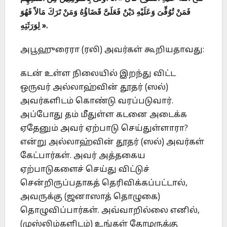
فَمَنْ تُوُفِّىَ وَعَلَيْهِ دَيْنٌ فَعَلَىَّ قَضَاؤُهُ وَمَنْ تَرَكَ مَالاً فَهُوَ
لِوَرَثَتِهِ ».
அபூஹுரைரா (ரலி) அவர்கள் கூறியதாவது:
கடன் உள்ள நிலையில் இறந்து விட்ட
ஒருவர் அல்லாஹ்வின் தூதர் (ஸல்)
அவர்களிடம் கொண்டு வரப்படுவார்.
அப்போது தம் மீதுள்ள கடனை அடைக்க
ஏதேனும் அவர் ஏற்பாடு செய்துள்ளாரா?
என்று அல்லாஹ்வின் தூதர் (ஸல்) அவர்கள்
கேட்பார்கள். அவர் அத்தகைய
ஏற்பாடுகளைச் செய்து விட்டுச்
சென்றிருப்பதாகத் தெரிவிக்கப்பட்டால்,
அவருக்கு (ஜனாஸாத் தொழுகை)
தொழுவிப்பார்கள். அவ்வாறில்லை எனில்,
(முஸ்லிம்களிடம்) உங்கள் தோழருக்கு