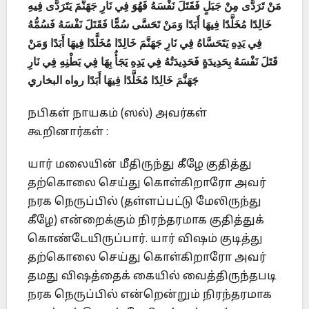
مَنْ تَرَدَّى مِنْ جَبَلٍ فَقَتَلَ نَفْسَهُ فَهُوَ فِي نَارِ جَهَنَّمَ يَتَرَدَّى فِيهِ
خَالِدًا مُخَلَّدًا فِيهَا أَبَدًا وَمَنْ تَحَسَّى سُمًّا فَقَتَلَ نَفْسَهُ فَسُمُّهُ
فِي يَدِهِ يَتَحَسَّاهُ فِي نَارِ جَهَنَّمَ خَالِدًا مُخَلَّدًا فِيهَا أَبَدًا وَمَنْ
قَتَلَ نَفْسَهُ بِحَدِيدَةٍ فَحَدِيدَتُهُ فِي يَدِهِ يَجَأُ بِهَا فِي بَطْنِهِ فِي نَارِ
جَهَنَّمَ خَالِدًا مُخَلَّدًا فِيهَا أَبَدًا رواه البخاري
நபிகள் நாயகம் (ஸல்) அவர்கள்
கூறினார்கள் :
யார் மலையின் மீதிருந்து கீழே குதித்து
தற்கொலை செய்து கொள்கிறாரோ அவர்
நரக நெருப்பில் (தள்ளப்பட்டு மேலிருந்து
கீழே) என்றைக்கும் நிரந்தரமாக குதித்துக்
கொண்டேயிருப்பார். யார் விஷம் குடித்து
தற்கொலை செய்து கொள்கிறாரோ அவர்
தமது விஷத்தைக் கையில் வைத்திருந்தபடி
நரக நெருப்பில் என்றென்றும் நிரந்தரமாக