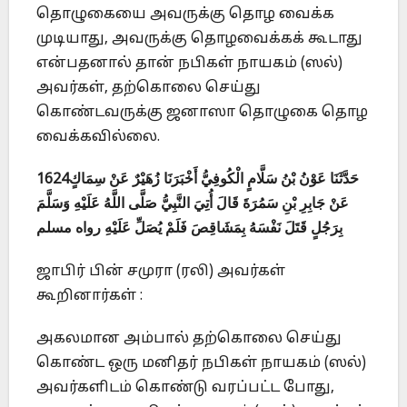
தொழுகையை அவருக்கு தொழ வைக்க
முடியாது, அவருக்கு தொழவைக்கக் கூடாது
என்பதனால் தான் நபிகள் நாயகம் (ஸல்)
அவர்கள், தற்கொலை செய்து
கொண்டவருக்கு ஜனாஸா தொழுகை தொழ
வைக்கவில்லை.
1624حَدَّثَنَا عَوْنُ بْنُ سَلَّامٍ الْكُوفِيُّ أَخْبَرَنَا زُهَيْرٌ عَنْ سِمَاكٍ
عَنْ جَابِرِ بْنِ سَمُرَةَ قَالَ أُتِيَ النَّبِيُّ صَلَّى اللَّهُ عَلَيْهِ وَسَلَّمَ
بِرَجُلٍ قَتَلَ نَفْسَهُ بِمَشَاقِصَ فَلَمْ يُصَلِّ عَلَيْهِ رواه مسلم
ஜாபிர் பின் சமுரா (ரலி) அவர்கள்
கூறினார்கள் :
அகலமான அம்பால் தற்கொலை செய்து
கொண்ட ஒரு மனிதர் நபிகள் நாயகம் (ஸல்)
அவர்களிடம் கொண்டு வரப்பட்ட போது,