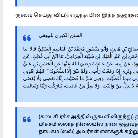
ருகூவு செய்து விட்டு எழுந்த பின் இந்த குனூ
السنن الكبرى للبيهقي
4859 – حِ بْنِ هَانِئٍ، وَأَبُو مَنْصُورٍ مُحَمَّدُ بْنُ الْقَاسِمِ الْعَتَكِيُّ قَالَا: ثنا
َحْمَنِ بْنِ عَبْدِ الْمَلِكِ بْنِ شَيْبَةَ الْحِزَامِيُّ، ثنا ابْنُ أَبِي فُدَيْكٍ، عَنْ
َةَ، عَنْ أَبِيهِ، عَنْ عَائِشَةَ رَضِيَ اللهُ عَنْهَا عَنِ الْحَسَنِ بْنِ عَلِيٍّ
 وِتْرِي إِذَا رَفَعْتُ رَأْسِي وَلَمْ يَبْقَ إِلَّا السُّجُودُ: ” اللهُمَّ اهْدِنِي
ْ لِي فِيمَا أَعْطَيْتَ، وَقِنِي شَرَّ مَا قَضَيْتَ، إِنَّكَ تَقْضِي وَلَا يُقْضَى
َهُ لَا يَذِلُّ مَنْ وَالَيْتَ، وَلَا يَعِزُّ مَنْ عَادَيْتَ، تَبَارَكْتَ رَبَّنَا وَتَعَالَيْتَ
(கடைசி ரக்கஅத்தில் ருகூவிலிருந்து
மிச்சமில்லாத நிலையில் நான் ஓதுவ
நாயகம் (ஸல்) அவர்கள் எனக்குக் கற்றுத