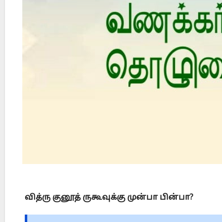
Did Jesus Resurrect on Sunday or Monday?
வித்ரு குனூத் ருகூவுக்கு முன்பா பின்பா?