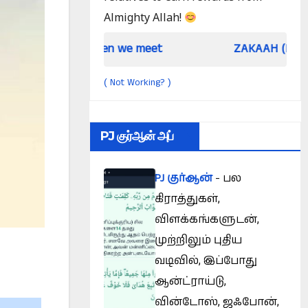
Almighty Allah!
When we meet
ZAKAAH (In the light of Qur 
Not Working?
(
)
PJ குர்ஆன் அப்
PJ குர்ஆன்
- பல
கிராத்துகள்,
விளக்கங்களுடன்,
முற்றிலும் புதிய
வடிவில், இப்போது
ஆன்ட்ராய்டு,
வின்டோஸ், ஜஃபோன்,