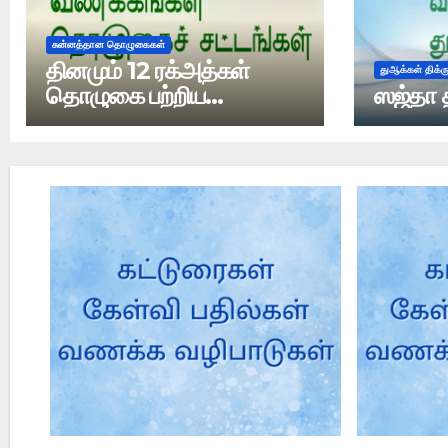
சுன்னத்தான தொழுகைகள்
தினமும் 12 ரக்அத்கள்
துஆக்கள் திக்
தொழுகை பற்றிய
ஸஜ்தா 
ஹதீஸ்கள் அனைத்தும்
பலவீனமானதா?