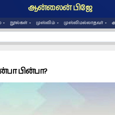
ஆன்லைன் பிஜே
ை
நூல்கள்
முஸ்லிம்
முஸ்லிமல்லாதவர்
அ
ுன்பா பின்பா?