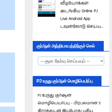
வீடியோக்கள்
அடங்கிய Online PJ
Live Android App
டவுன்லோடு செய்ய...
குர்ஆன் அத்தியாயத்திற்குச் செல்
PJ உருது குர்ஆன் மொழிபெயர்ப்பு
PJ உருது குர்ஆன்
மொழிபெயர்ப்பு - பிரபலமான 3
கிராத்துடன் இப்போது புதிய