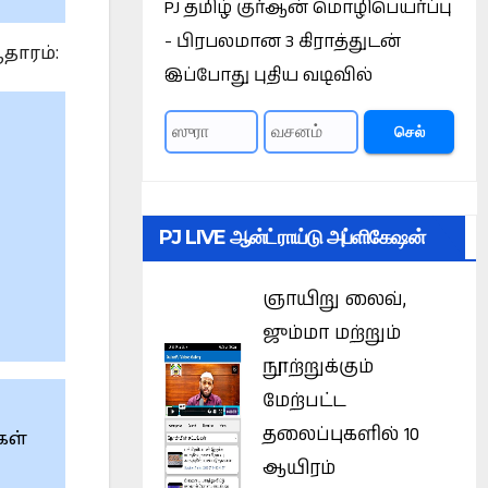
PJ தமிழ் குர்ஆன் மொழிபெயர்ப்பு
- பிரபலமான 3 கிராத்துடன்
தாரம்:
இப்போது புதிய வடிவில்
செல்
PJ LIVE ஆன்ட்ராய்டு அப்ளிகேஷன்
ஞாயிறு லைவ்,
ஜும்மா மற்றும்
நூற்றுக்கும்
மேற்பட்ட
தலைப்புகளில் 10
கள்
ஆயிரம்