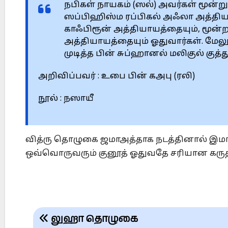
நபிகள் நாயகம் (ஸல்) அவர்கள் மூன்று 
ஸப்பிஹிஸ்ம ரப்பிகல் அஃலா அத்தியா
காஃபிரூன் அத்தியாயத்தையும், மூன்
அத்தியாயத்தையும் ஓதுவார்கள். மேலும
முடித்த பின் சுப்ஹானல் மலிகுல் குத்
அறிவிப்பவர் : உபை பின் கஅபு (ரலி)
நூல் : நஸாயீ
வித்ரு தொழுகை ஜமாஅத்தாக நடத்தினால் இமாம
ஒவ்வொருவரும் குனூத் ஓதுவதே சரியான கருத்
Post
லுஹா தொழுகை