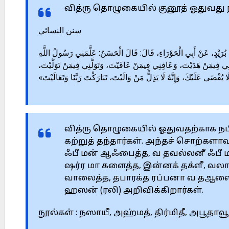
வித்ரு தொழுகையில் குனூத் ஓதுவது 
سنن النسائي
1745 – رَيْدٍ، عَنْ أَبِي الْحَوْرَاءِ، قَالَ: قَالَ الْحَسَنُ: عَلَّمَنِي رَسُولُ اللَّهِ
دِنِي فِيمَنْ هَدَيْتَ، وَعَافِنِي فِيمَنْ عَافَيْتَ، وَتَوَلَّنِي فِيمَنْ تَوَلَّيْتَ
قْضَى عَلَيْكَ، وَإِنَّهُ لَا يَذِلُّ مَنْ وَالَيْتَ، تَبَارَكْتَ رَبَّنَا وَتَعَالَيْتَ
வித்ரு தொழுகையில் ஓதுவதற்காக நப
கற்றுத் தந்தார்கள். அந்தச் சொற
ஃபீ மன் ஆஃபைத்த, வ தவல்லனீ ஃபீ ம
ஷர்ர மா களைத்த, இன்னக் தக்ளீ, வ
வாலைத்த, தபாரக்த ரப்பனா வ தஆலைத
ஹஸன் (ரலி) அறிவிக்கிறார்கள்.
நூல்கள் : நஸாயீ, அஹ்மத், திர்மிதீ, அபூதாவூ