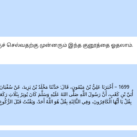
்குச் செல்வதற்கு முன்னரும் இந்த குனூத்தை ஓதலாம்.
أَخْبَرَنَا عَلِيُّ بْنُ مَيْمُونٍ، قَالَ: حَدَّثَنَا مَخْلَدُ بْنُ يَزِيدَ، عَنْ سُفْيَانَ، ع
أُبَيِّ بْنِ كَعْبٍ، أَنَّ رَسُولَ اللَّهِ صَلَّى اللهُ عَلَيْهِ وَسَلَّمَ كَانَ يُوتِرُ بِثَلَاثِ رَكَع
بِقُلْ يَا أَيُّهَا الْكَافِرُونَ، وَفِي الثَّالِثَةِ بِقُلْ هُوَ اللَّهُ أَحَدٌ، وَيَقْنُتُ قَبْلَ الرّ