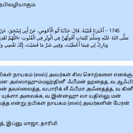
நபிவழியாகும்.
أَخْبَرَنَا قُتَيْبَةُ، قَالَ: حَدَّثَنَا أَبُو الْأَحْوَصِ، عَنْ أَبِي إِسْحَقَ، عَنْ بُ
صَلَّى اللهُ عَلَيْهِ وَسَلَّمَ كَلِمَاتٍ أَقُولُهُنَّ فِي الْوِتْرِ فِي الْقُنُوتِ: «اللَّهُمَّ اهْ،
وَبَارِكْ لِي فِيمَا أَعْطَيْتَ، وَقِنِي شَرَّ مَا قَضَيْتَ، إِنَّكَ تَقْضِي وَلَا يُ»
ிகள் நாயகம் (ஸல்) அவர்கள் சில சொற்களை எனக்குக
்களாவன: அல்லாஹும்மஹ்தினீ ஃபீமன் ஹதைத, வ ஆஃப
ன் தவல்லைத்த, வபாரிக் லீ ஃபீமா அஃதைத்த, வ கின
லா யுக்ளா அலைக்க, வ இன்னஹு லா யதில்லு மன்
்த என்று நபிகள் நாயகம் (ஸல்) அவர்களின் பேரன்
த், இப்னு மாஜா, தாரிமி