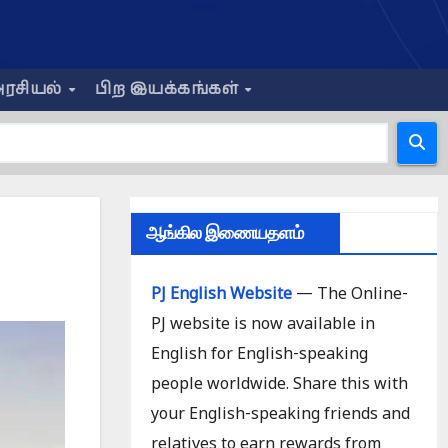
ரசியல்
பிற இயக்கங்கள்
ஆங்கில இணையதளம்
PJ English Website
— The Online-
PJ website is now available in
English for English-speaking
people worldwide. Share this with
your English-speaking friends and
relatives to earn rewards from