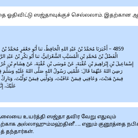
த்தை ஓதிவிட்டு ஸஜ்தாவுக்குச் செல்லலாம். இதற்கான ஆ
أَخْبَرَنَا مُحَمَّدُ بْنُ عَبْدِ اللهِ الْحَافِظُ، ثنا أَبُو جَعْفَرٍ مُحَمَّدُ بْنُ صَالِ
الْفَضْلُ بْنُ مُحَمَّدِ بْنِ الْمُسَيَّبِ الشَّعْرَانِيُّ، ثنا أَبُو بَكْرِ بْنُ عَبْدِ الرّ
إِسْمَاعِيلَ بْنِ إِبْرَاهِيمَ بْنِ عُقْبَةَ، عَنْ مُوسَى بْنِ عُقْبَةَ، عَنْ هِشَامِ بْنِ عُرْو
رَضِيَ اللهُ عَنْهُمَا قَالَ: عَلِّمْنِي رَسُولُ اللهِ صَلَّى اللهُ عَلَيْهِ وَسَلَّمَ فِي
فِيمَنْ هَدَيْتَ، وَعَافِنِي فِيمَنْ عَافَيْتَ، وَتَوَلَّنِي فِيمَنْ تَوَلَّيْتَ، وَبَارِك
عَلَيْكَ، إِنّ
) தலையை உயர்த்தி ஸஜ்தா தவிர வேறு எதுவும்
தற்காக அல்லாஹும்மஹ்தினீ….. எனும் குனூத்தை நபி
் தந்தார்கள்.