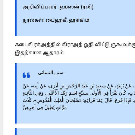
அறிவிப்பவர் : ஹஸன் (ரலி)
நூல்கள்: பைஹகீ, ஹாகிம்
கடைசி ரக்அத்தில் கிராஅத் ஓதி விட்டு ருகூவுக
இதற்கான ஆதாரம்:
سنن النسائي
1699 – َنْ زُبَيْدٍ، عَنْ سَعِيدِ بْنِ عَبْدِ الرَّحْمَنِ بْنِ أَبْزَى، عَنْ أَبِيهِ، عَنْ
َاتٍ، كَانَ يَقْرَأُ فِي الْأُولَى بِسَبِّحِ اسْمَ رَبِّكَ الْأَعْلَى، وَفِي الثَّانِيَةِ
ُكُوعِ، فَإِذَا فَرَغَ، قَالَ عِنْدَ فَرَاغِهِ: «سُبْحَانَ الْمَلِكِ الْقُدُّوسِ»، ثَلَاثَ
مَرَّاتٍ يُطِيلُ فِي آخِرِهِنَّ