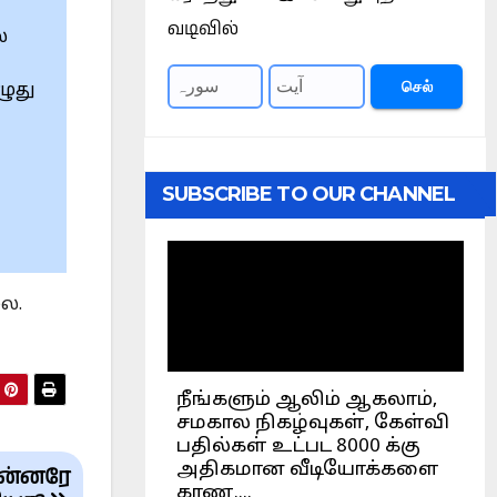
வடிவில்
்
செல்
ழுது
SUBSCRIBE TO OUR CHANNEL
ை.
ுன்னரே