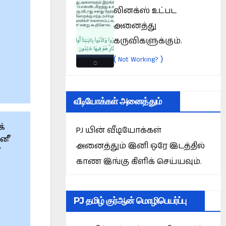
லினக்ஸ் உட்பட
அனைத்து
கருவிகளுக்கும்.
(
)
Not Working?
வீடியோக்கள் அனைத்தும்
்
PJ யின் வீடியோக்கள்
ினீ
அனைத்தும் இனி ஒரே இடத்தில்
ீ
காண இங்கு கிளிக் செய்யவும்.
PJ தமிழ் குர்ஆன் மொழிபெயர்ப்பு