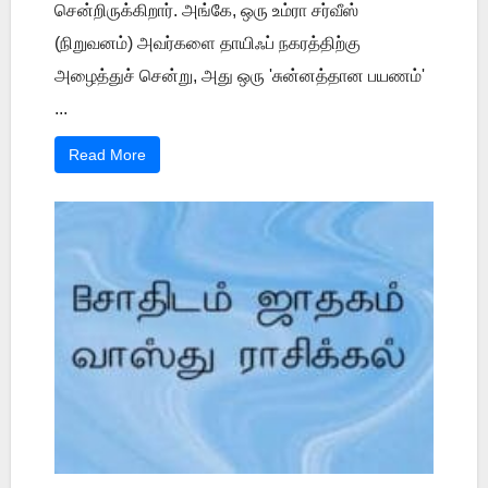
சென்றிருக்கிறார். அங்கே, ஒரு உம்ரா சர்வீஸ்
(நிறுவனம்) அவர்களை தாயிஃப் நகரத்திற்கு
அழைத்துச் சென்று, அது ஒரு 'சுன்னத்தான பயணம்'
...
Read More