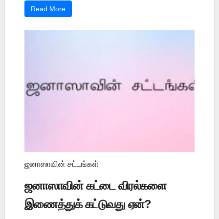
Read More
ஜனாஸாவின் சட்டங்கள்
ஜனாஸாவின் கட்டை விரல்களை
இணைத்துக் கட்டுவது ஏன்?