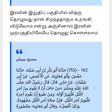
இரவின் இறுதிப் பகுதியில் வித்ரு
தொழுவது தான் சிறந்ததாகும். உறங்கி
விடுவோம் என்று அஞ்சினால் இரவின்
முற்பகுதியிலேயே தொழுது கொள்ளலாம்.
صحيح مسلم
162 – (755) حَدَّثَنَا أَبُو بَكْرِ بْنُ أَبِي شَيْبَةَ، حَدَّثَنَا
حَفْصٌ، وَأَبُو مُعَاوِيَةَ، عَنِ الْأَعْمَشِ، عَنْ أَبِي
سُفْيَانَ، عَنْ جَابِرٍ، قَالَ: قَالَ رَسُولُ اللهِ صَلَّى
اللهُ عَلَيْهِ وَسَلَّمَ: «مَنْ خَافَ أَنْ لَا يَقُومَ مِنْ آخِرِ
اللَّيْلِ فَلْيُوتِرْ أَوَّلَهُ، وَمَنْ طَمِعَ أَنْ يَقُومَ آخِرَهُ
فَلْيُوتِرْ آخِرَ اللَّيْلِ، فَإِنَّ صَلَاةَ آخِرِ اللَّيْلِ مَشْهُودَةٌ،
وَذَلِكَ أَفْضَلُ». وقَالَ أَبُو مُعَاوِيَةَ: مَحْضُورَةٌ