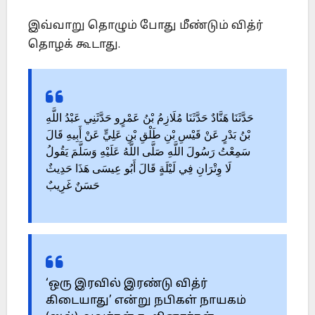
இவ்வாறு தொழும் போது மீண்டும் வித்ர்
தொழக் கூடாது.
حَدَّثَنَا هَنَّادٌ حَدَّثَنَا مُلَازِمُ بْنُ عَمْرٍو حَدَّثَنِي عَبْدُ اللَّهِ
بْنُ بَدْرٍ عَنْ قَيْسِ بْنِ طَلْقِ بْنِ عَلِيٍّ عَنْ أَبِيهِ قَالَ
سَمِعْتُ رَسُولَ اللَّهِ صَلَّى اللَّهُ عَلَيْهِ وَسَلَّمَ يَقُولُ
لَا وِتْرَانِ فِي لَيْلَةٍ قَالَ أَبُو عِيسَى هَذَا حَدِيثٌ
حَسَنٌ غَرِيبٌ
‘ஒரு இரவில் இரண்டு வித்ர்
கிடையாது’ என்று நபிகள் நாயகம்