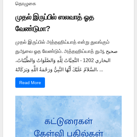
தொழுகை
முதல் இருப்பில் ஸலவாத் ஓத
வேண்டுமா?
முதல் இருப்பில் அத்தஹிய்யாத் என்று துவங்கும்
துஆவை ஓத வேண்டும். அத்தஹிய்யாத் துஆ صحيح
البخاري 1202 - التَّحِيَّاتُ لِلَّهِ وَالصَّلَوَاتُ وَالطَّيِّبَاتُ،
السَّلاَمُ عَلَيْكَ أَيُّهَا النَّبِيُّ وَرَحْمَةُ اللَّهِ وَبَرَكَاتُهُ، ...
Read More