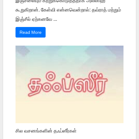
இஞ்சீலையும் கற்றுக்கொடுத்ததாக அல்லாஹ்
கூறுகிறான். கேள்வி என்னவென்றால்: தவ்ராத் மற்றும்
இஞ்சீல் ஏற்கனவே ...
Read More
சில வசனங்களின் தஃப்ஸீர்கள்