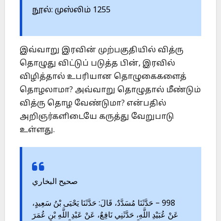
நூல்: முஸ்லிம் 1255
இவ்வாறு இரவின் முற்பகுதியில் வித்ரு
தொழுது விட்டுப் படுத்த பின், இரவில்
விழித்தால் உபரியான தொழுகைகளைத்
தொழலாமா? அவ்வாறு தொழுதால் மீண்டும்
வித்ரு தொழ வேண்டுமா? என்பதில்
அறிஞர்களிடையே கருத்து வேறுபாடு
உள்ளது.
صحيح البخاري
998 – حَدَّثَنَا مُسَدَّدٌ، قَالَ: حَدَّثَنَا يَحْيَى بْنُ سَعِيدٍ،
عَنْ عُبَيْدِ اللَّهِ، حَدَّثَنِي نَافِعٌ، عَنْ عَبْدِ اللَّهِ بْنِ عُمَرَ