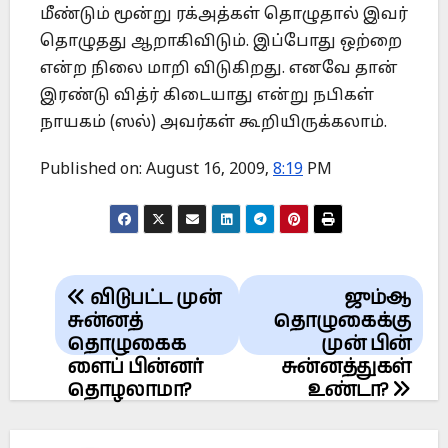
மீண்டும் மூன்று ரக்அத்கள் தொழுதால் இவர்
தொழுதது ஆறாகிவிடும். இப்போது ஒற்றை
என்ற நிலை மாறி விடுகிறது. எனவே தான்
இரண்டு வித்ர் கிடையாது என்று நபிகள்
நாயகம் (ஸல்) அவர்கள் கூறியிருக்கலாம்.
Published on: August 16, 2009,
8:19
PM
Post
விடுபட்ட முன்
ஜும்ஆ
navigation
சுன்னத்
தொழுகைக்கு
தொழுகைக
முன் பின்
ளைப் பின்னர்
சுன்னத்துகள்
தொழலாமா?
உண்டா?