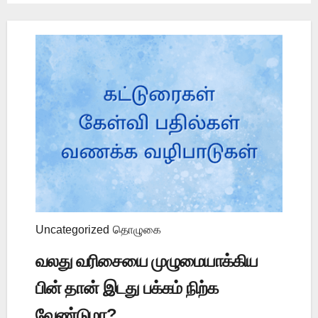
Uncategorized
தொழுகை
வலது வரிசையை முழுமையாக்கிய
பின் தான் இடது பக்கம் நிற்க
வேண்டுமா?