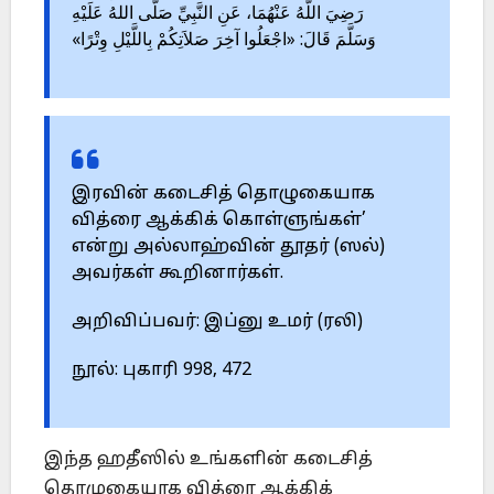
رَضِيَ اللَّهُ عَنْهُمَا، عَنِ النَّبِيِّ صَلَّى اللهُ عَلَيْهِ
وَسَلَّمَ قَالَ: «اجْعَلُوا آخِرَ صَلاَتِكُمْ بِاللَّيْلِ وِتْرًا»
இரவின் கடைசித் தொழுகையாக
வித்ரை ஆக்கிக் கொள்ளுங்கள்’
என்று அல்லாஹ்வின் தூதர் (ஸல்)
அவர்கள் கூறினார்கள்.
அறிவிப்பவர்: இப்னு உமர் (ரலி)
நூல்: புகாரி 998, 472
இந்த ஹதீஸில் உங்களின் கடைசித்
தொழுகையாக வித்ரை ஆக்கிக்