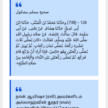
صحيح مسلم مشكول
126 – (738) وحَدَّثَنَا مُحَمَّدُ بْنُ الْمُثَنَّى، حَدَّثَنَا ابْنُ
أَبِي عَدِيٍّ، حَدَّثَنَا هِشَامٌ، عَنْ يَحْيَى، عَنْ أَبِي
سَلَمَةَ، قَالَ: سَأَلْتُ عَائِشَةَ، عَنْ صَلَاةِ رَسُولِ اللهِ
صَلَّى اللهُ عَلَيْهِ وَسَلَّمَ، فَقَالَتْ: «كَانَ يُصَلِّي ثَلَاثَ
عَشْرَةَ رَكْعَةً، يُصَلِّي ثَمَانَ رَكَعَاتٍ، ثُمَّ يُوتِرُ، ثُمَّ
يُصَلِّي رَكْعَتَيْنِ وَهُوَ جَالِسٌ، فَإِذَا أَرَادَ أَنْ يَرْكَعَ قَامَ
فَرَكَعَ، ثُمَّ يُصَلِّي رَكْعَتَيْنِ بَيْنَ النِّدَاءِ وَالْإِقَامَةِ مِنْ
صَلَاةِ الصُّبْحِ».
நான் ஆயிஷா (ரலி) அவர்களிடம்
அல்லாஹ்வின் தூதர் (ஸல்)