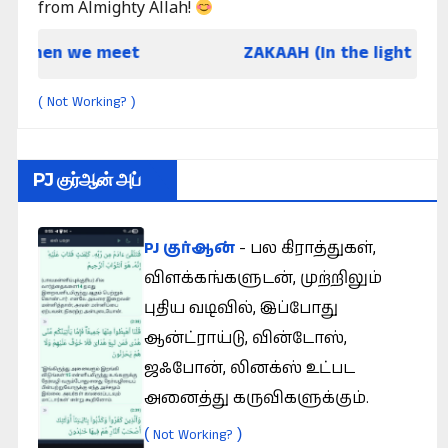
from Almighty Allah!
t
ZAKAAH (In the light of Qur an and Sunna
Not Working?
(
)
PJ குர்ஆன் அப்
PJ குர்ஆன்
- பல கிராத்துகள்,
விளக்கங்களுடன், முற்றிலும்
புதிய வடிவில், இப்போது
ஆன்ட்ராய்டு, வின்டோஸ்,
ஜஃபோன், லினக்ஸ் உட்பட
அனைத்து கருவிகளுக்கும்.
(
)
Not Working?