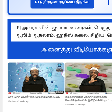
PJ குர்ஆன் ஆப்பை திறக்க
rrect on Sunday or Monday?
Is Prophet Mu
PJ அவர்களின் ஜும்மா உரைகள், பெருநா
ஆலிம் ஆகலாம், ஹதீஸ் கலை, சிறிய, பெ
அனைத்து வீடியோக்கள