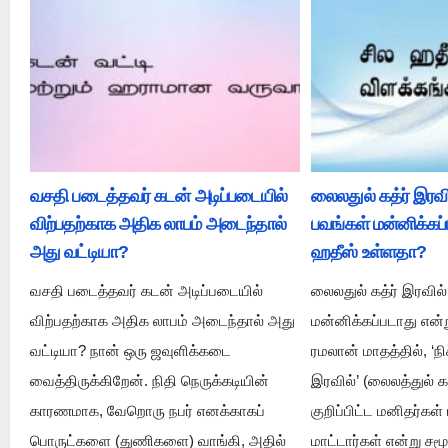
வசதி படைத்தவர் கடன் அடிப்படையில்
லைலதுல் கத்ர் இரவி
விற்பதற்காக அதிக லாபம் அடைந்தால்
பவங்கள் மன்னிக்கப்
அது வட்டியா?
ஹதீஸ் உள்ளதா?
வசதி படைத்தவர் கடன் அடிப்படையில்
லைலதுல் கத்ர் இரவில
விற்பதற்காக அதிக லாபம் அடைந்தால் அது
மன்னிக்கப்படாது என்
வட்டியா? நான் ஒரு ஜவுளிக்கடை
ரமலான் மாதத்தில், ‘நி
வைத்திருக்கிறேன். நிதி நெருக்கடியின்
இரவில்’ (லைலத்துல் கத
காரணமாக, வேறொரு நபர் எனக்காகப்
குறிப்பிட்ட மனிதர்கள
பொருட்களை (துணிகளை) வாங்கி, அதில்
மாட்டார்கள் என்று 