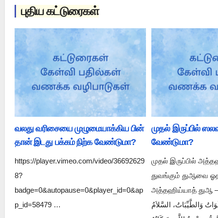
புதிய கட்டுரைகள்
வலது வரிசையை முழுமையாக்கிய பின்
முதல் இருப்பில் ஸ
தான் இடது பக்கம் நிற்க வேண்டுமா?
வேண்டுமா?
https://player.vimeo.com/video/36692629
முதல் இருப்பில் அத்த
8?
துவங்கும் துஆவை ஓத
badge=0&autopause=0&player_id=0&ap
அத்தஹிய்யாத் துஆ صحيح البخاري 1202 –
p_id=58479 …
لَوَاتُ وَالطَّيِّبَاتُ، السَّلاَمُ