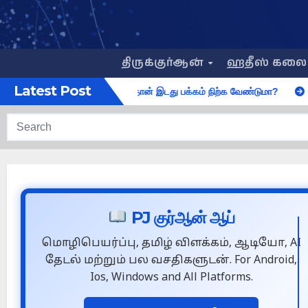
Skip
to
content
திருக்குர்ஆன்
ஹதீஸ் கல
Latest Post
மையாக்கிய பின் தான் இடது பக்கம் நிற்க வேண்டுமா?
முதல் இருப்ப
PJ குர்ஆன் ஆப்
மொழிபெயர்ப்பு, தமிழ் விளக்கம், ஆடியோ, AI
தேடல் மற்றும் பல வசதிகளுடன். For Android,
Ios, Windows and All Platforms.