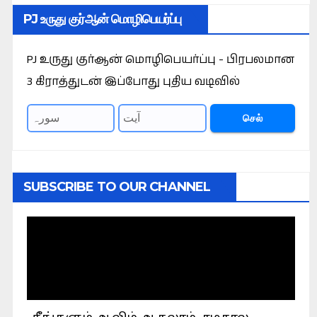
PJ உருது குர்ஆன் மொழிபெயர்ப்பு
PJ உருது குர்ஆன் மொழிபெயர்ப்பு - பிரபலமான
3 கிராத்துடன் இப்போது புதிய வடிவில்
செல்
SUBSCRIBE TO OUR CHANNEL