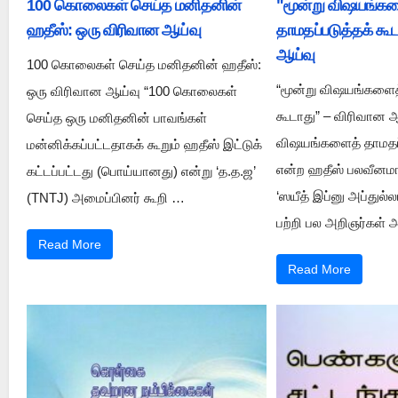
100 கொலைகள் செய்த மனிதனின்
"மூன்று விஷயங்க
ஹதீஸ்: ஒரு விரிவான ஆய்வு
தாமதப்படுத்தக் கூ
ஆய்வு
100 கொலைகள் செய்த மனிதனின் ஹதீஸ்:
“மூன்று விஷயங்களைத்
ஒரு விரிவான ஆய்வு “100 கொலைகள்
கூடாது” – விரிவான ஆ
செய்த ஒரு மனிதனின் பாவங்கள்
விஷயங்களைத் தாமதப்
மன்னிக்கப்பட்டதாகக் கூறும் ஹதீஸ் இட்டுக்
என்ற ஹதீஸ் பலவீனமா
கட்டப்பட்டது (பொய்யானது) என்று ‘த.த.ஜ’
‘ஸயீத் இப்னு அப்துல்
(TNTJ) அமைப்பினர் கூறி …
பற்றி பல அறிஞர்கள் 
Read More
Read More