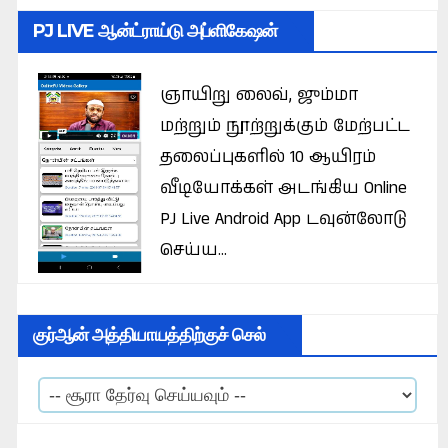
PJ LIVE ஆன்ட்ராய்டு அப்ளிகேஷன்
ஞாயிறு லைவ், ஜும்மா
மற்றும் நூற்றுக்கும் மேற்பட்ட
தலைப்புகளில் 10 ஆயிரம்
வீடியோக்கள் அடங்கிய Online
PJ Live Android App டவுன்லோடு
செய்ய...
குர்ஆன் அத்தியாயத்திற்குச் செல்