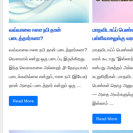
வவ்வாலை ஈஸா நபி தான்
மாதவிடாய்ப் பெண்க
படைத்தார்களா?
பள்ளிவாசலுக்கு வர
வவ்வாலை ஈஸா நபி தான் படைத்தார்களா?
மாதவிடாய்ப் பெண்கள்
வௌவால் என்று ஒரு படைப்பு இருக்கிறது.
வரக் கூடாது “இஸ்லாத
இந்த வௌவாலை அல்லாஹ் ﷻ நேரடியாகப்
என்பது அசுத்தம் அல்ல
படைக்கவில்லை என்றும், ஈஸா நபி (இயேசு)
கூறுகிறீர்கள். மாதவிட
தான் அதைப் படைத்தார் என்றும் ஒரு …
பெண்கள் தொழ அனுமத
— அதை அவர்களுக்குச
Read More
இஸ்லாம் …
Read More