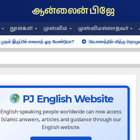
ஆன்லைன் பிஜே
ை
நூல்கள்
முஸ்லிம்
முஸ்லிமல்லாதவர்
ில் ஸலவாத் ஓத வேண்டுமா?
பிரயாணத்தில் வித்ரு தொழுகையின் அவசியம
PJ English Website
English-speaking people worldwide can now access
Islamic answers, articles and guidance through our
English website.