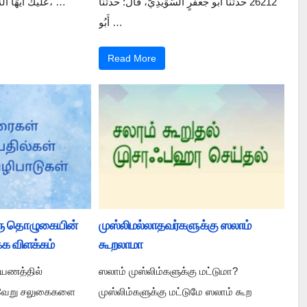
26212 حَدَّثَنَا أَبُو جَعْفَرٍ السُّوَيْدِيُّ، قَالَ: حَدَّثَنَا
عَلَيْكَ أَيُّهَا النَّبِيُّ وَرَحْمَةُ اللَّهِ وَبَرَكَاتُهُ، …
أَبُو …
Read More
்ரு தொழுகையின்
முஸ்லிமல்லாதவர்களுக்கு ஸலாம்
்க விளக்கம்
கூறலாமா
பயணத்தில்
ஸலாம் முஸ்லிம்களுக்கு மட்டுமா?
ல்வேறு சலுகைகளை
முஸ்லிம்களுக்கு மட்டுமே ஸலாம் கூற