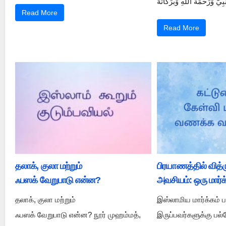
Read More
Read More
தலாக், குலா மற்றும்
பிரயாணத்தில் வித
ஃபஸக் வேறுபாடு என்ன?
அவசியம்: ஒரு மார்க
தலாக், குலா மற்றும்
இஸ்லாமிய மார்க்கம் 
ஃபஸக் வேறுபாடு என்ன? நூர் முஹம்மத்,
இருப்பவர்களுக்கு ப