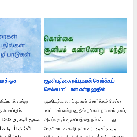
லவாத் ஓத
சூனியத்தை நம்புபவன் சொர்க்கம்
செல்ல மாட்டான் என்ற ஹதீஸ்
ஹிய்யாத் என்று
சூனியத்தை நம்புபவன் சொர்க்கம் செல்ல
 வேண்டும்.
மாட்டான் என்ற ஹதீஸ் நபிகள் நாயகம் (ஸல்)
அவர்களும் சூனியத்தை நம்பக்கூடாது
தெளிவாகக் கூறியுள்ளனர். مسند أحمد
التَّحِيَّاتُ لِلَّهِ وَالصَّ